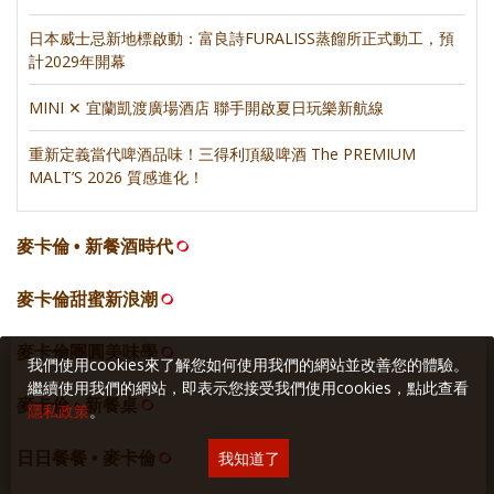
日本威士忌新地標啟動：富良詩FURALISS蒸餾所正式動工，預
計2029年開幕
MINI ✕ 宜蘭凱渡廣場酒店 聯手開啟夏日玩樂新航線
重新定義當代啤酒品味！三得利頂級啤酒 The PREMIUM
MALT’S 2026 質感進化！
麥卡倫 • 新餐酒時代
麥卡倫甜蜜新浪潮
麥卡倫團圓美味學
我們使用cookies來了解您如何使用我們的網站並改善您的體驗。
繼續使用我們的網站，即表示您接受我們使用cookies，點此查看
麥卡倫 • 新餐桌
隱私政策
。
我知道了
日日餐餐 • 麥卡倫