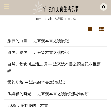
Yilan作品區
美食集
Home
Yilan作品區
書房集
美飲集
廚房集
旅行的力量 — 近來幾本書之讀後記
旅遊集
邊界。視界 — 近來幾本書之讀後記
旅遊美食集
自然、飲食與生活之境 — 近來幾本書之讀後記＆推薦
生活風
語
書房集
愛的形貌 — 近來幾本書之讀後記
日記簿
酒與貓的時光 — 近來幾本書之讀後記與推薦序
餐桌週記
2025，感動我的十本書
享樂隨手拍