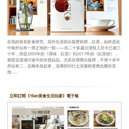
在我的長長飲食研究、寫作生涯與出版歷程裡，紅茶，始終是此
中格外佔有一席之地的一類——自二十多歲沉浸投入至今已逾三
十年，而從2005年的《尋味．紅茶》到2017年的《紅茶經》，
都是這漫漫行途中的珍貴結晶。尤其在簡體出版裡，不僅十本中
所佔有二，且兩本加起來，流傳與印行之深廣程度應也勝於其
他……
立即訂閱《Yilan美食生活玩家》電子報