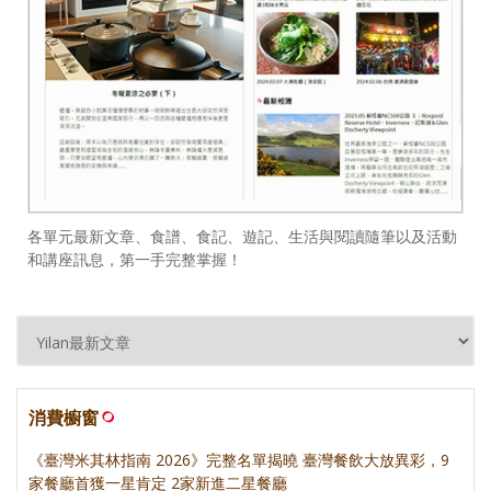
各單元最新文章、食譜、食記、遊記、生活與閱讀隨筆以及活動
和講座訊息，第一手完整掌握！
消費櫥窗
《臺灣米其林指南 2026》完整名單揭曉 臺灣餐飲大放異彩，9
家餐廳首獲一星肯定 2家新進二星餐廳