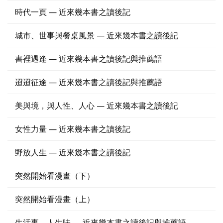
時代一頁 — 近來幾本書之讀後記
照相簿
影音區
城市、世事與餐桌風景 — 近來幾本書之讀後記
創意出版服務
書裡遇逢 — 近來幾本書之讀後記與推薦語
歷史區
迢迢征途 — 近來幾本書之讀後記與推薦語
關於Yilan
美與境，與人性、人心 — 近來幾本書之讀後記
個人著作
女性力量 — 近來幾本書之讀後記
活動實況記錄
野放人生 — 近來幾本書之讀後記
媒體報導一覽
合作與代言
突然開始看漫畫（下）
訂閱電子報
突然開始看漫畫（上）
生活事，人生味 — 近來幾本書之讀後記與推薦語