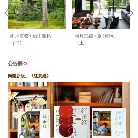
雨月京都 • 旅中隨帖
雨月京都 • 旅中隨帖
（中）
（上）
公告欄
簡體新版。《紅茶經》