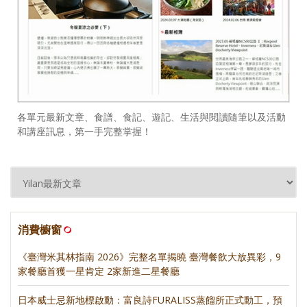
各單元最新文章、食譜、食記、遊記、生活與閱讀隨筆以及活動
和講座訊息，第一手完整掌握！
消費櫥窗
《臺灣米其林指南 2026》完整名單揭曉 臺灣餐飲大放異彩，9
家餐廳首獲一星肯定 2家新進二星餐廳
日本威士忌新地標啟動：富良詩FURALISS蒸餾所正式動工，預