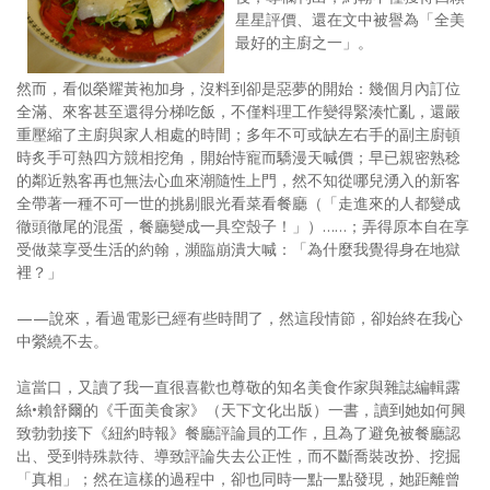
星星評價、還在文中被譽為「全美
照相簿
最好的主廚之一」。
影音區
然而，看似榮耀黃袍加身，沒料到卻是惡夢的開始：幾個月內訂位
全滿、來客甚至還得分梯吃飯，不僅料理工作變得緊湊忙亂，還嚴
創意出版服務
重壓縮了主廚與家人相處的時間；多年不可或缺左右手的副主廚頓
時炙手可熱四方競相挖角，開始恃寵而驕漫天喊價；早已親密熟稔
歷史區
的鄰近熟客再也無法心血來潮隨性上門，然不知從哪兒湧入的新客
全帶著一種不可一世的挑剔眼光看菜看餐廳（「走進來的人都變成
關於Yilan
徹頭徹尾的混蛋，餐廳變成一具空殼子！」）……；弄得原本自在享
受做菜享受生活的約翰，瀕臨崩潰大喊：「為什麼我覺得身在地獄
個人著作
裡？」
活動實況記錄
——說來，看過電影已經有些時間了，然這段情節，卻始終在我心
媒體報導一覽
中縈繞不去。
合作與代言
這當口，又讀了我一直很喜歡也尊敬的知名美食作家與雜誌編輯露
絲•賴舒爾的《千面美食家》（天下文化出版）一書，讀到她如何興
訂閱電子報
致勃勃接下《紐約時報》餐廳評論員的工作，且為了避免被餐廳認
出、受到特殊款待、導致評論失去公正性，而不斷喬裝改扮、挖掘
「真相」；然在這樣的過程中，卻也同時一點一點發現，她距離曾