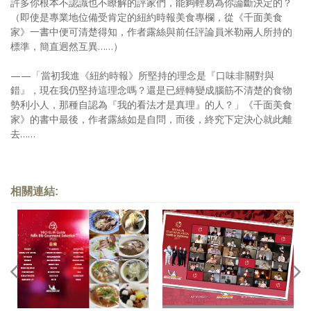
許多你根本不認識也不瞭解的評家們，能夠輕易為你論斷決定的？
（即使是專業地位備受肯定的紐約時報美食專欄，從《千面美食
家》一書中便可清楚得知，作者露絲與前任評論員米勒兩人所持的
標準，簡直迥然互異……）
——「當初我進《紐約時報》所堅持的理念是『口味非關對與
錯』，現在我仍堅持這理念嗎？還是已經轉變成腦筋不清楚的食物
勢利小人，那種自認為『我的看法才是真理』的人？」《千面美食
家》的書中最後，作者露絲如是自問，而後，終究下定決心就此離
去……
相關連結: