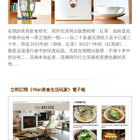
在我的長長飲食研究、寫作生涯與出版歷程裡，紅茶，始終是此
中格外佔有一席之地的一類——自二十多歲沉浸投入至今已逾三
十年，而從2005年的《尋味．紅茶》到2017年的《紅茶經》，
都是這漫漫行途中的珍貴結晶。尤其在簡體出版裡，不僅十本中
所佔有二，且兩本加起來，流傳與印行之深廣程度應也勝於其
他……
立即訂閱《Yilan美食生活玩家》電子報