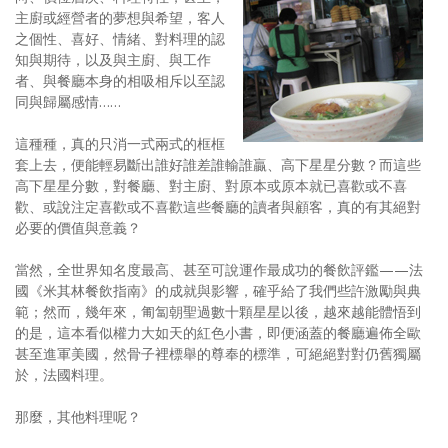
主廚或經營者的夢想與希望，客人
之個性、喜好、情緒、對料理的認
知與期待，以及與主廚、與工作
者、與餐廳本身的相吸相斥以至認
同與歸屬感情……
這種種，真的只消一式兩式的框框
套上去，便能輕易斷出誰好誰差誰輸誰贏、高下星星分數？而這些
高下星星分數，對餐廳、對主廚、對原本或原本就已喜歡或不喜
歡、或說注定喜歡或不喜歡這些餐廳的讀者與顧客，真的有其絕對
必要的價值與意義？
當然，全世界知名度最高、甚至可說運作最成功的餐飲評鑑——法
國《米其林餐飲指南》的成就與影響，確乎給了我們些許激勵與典
範；然而，幾年來，匍匐朝聖過數十顆星星以後，越來越能體悟到
的是，這本看似權力大如天的紅色小書，即便涵蓋的餐廳遍佈全歐
甚至進軍美國，然骨子裡標舉的尊奉的標準，可絕絕對對仍舊獨屬
於，法國料理。
那麼，其他料理呢？