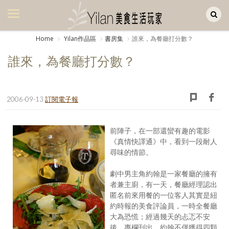
Yilan作品區
美食集
Home
Yilan作品區
書房集
誰來，為餐廳打分數？
美飲集
誰來，為餐廳打分數？
廚房集
旅遊集
2006-09-13
訂閱電子報
旅遊美食集
前陣子，在一部還蠻有趣的電影
生活風
《真情快譯通》中，看到一段耐人
尋味的情節。
書房集
劇中男主角約翰是一家餐廳的擁有
日記簿
者兼主廚，有一天，餐廳經理認出
匿名前來用餐的一位客人其實是紐
餐桌週記
約時報的美食評論員，一時全餐廳
大為恐慌；經過幾天的忐忑不安
享樂隨手拍
後，專欄刊出，約翰不僅獲得四顆