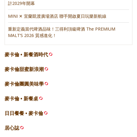
計2029年開幕
MINI ✕ 宜蘭凱渡廣場酒店 聯手開啟夏日玩樂新航線
重新定義當代啤酒品味！三得利頂級啤酒 The PREMIUM
MALT’S 2026 質感進化！
麥卡倫 • 新餐酒時代
麥卡倫甜蜜新浪潮
麥卡倫團圓美味學
麥卡倫 • 新餐桌
日日餐餐 • 麥卡倫
居心誌