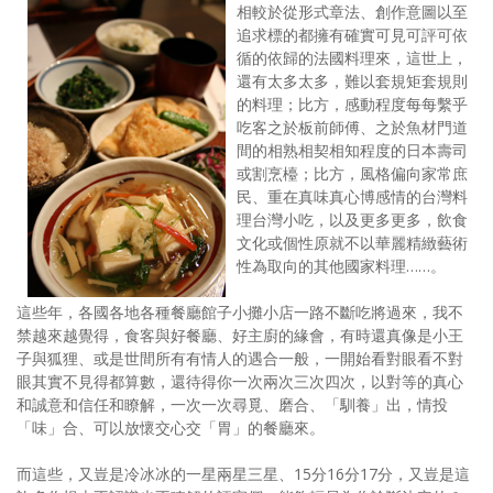
相較於從形式章法、創作意圖以至
追求標的都擁有確實可見可評可依
循的依歸的法國料理來，這世上，
還有太多太多，難以套規矩套規則
的料理；比方，感動程度每每繫乎
吃客之於板前師傅、之於魚材門道
間的相熟相契相知程度的日本壽司
或割烹檯；比方，風格偏向家常庶
民、重在真味真心博感情的台灣料
理台灣小吃，以及更多更多，飲食
文化或個性原就不以華麗精緻藝術
性為取向的其他國家料理……。
這些年，各國各地各種餐廳館子小攤小店一路不斷吃將過來，我不
禁越來越覺得，食客與好餐廳、好主廚的緣會，有時還真像是小王
子與狐狸、或是世間所有有情人的遇合一般，一開始看對眼看不對
眼其實不見得都算數，還待得你一次兩次三次四次，以對等的真心
和誠意和信任和瞭解，一次一次尋覓、磨合、「馴養」出，情投
「味」合、可以放懷交心交「胃」的餐廳來。
而這些，又豈是冷冰冰的一星兩星三星、15分16分17分，又豈是這