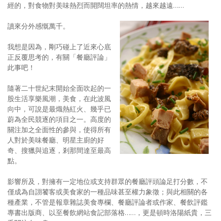
經的，對食物對美味熱烈而開闊坦率的熱情，越來越遠……
讀來分外感慨萬千。
我想是因為，剛巧碰上了近來心底
正反覆思考的，有關「餐廳評論」
此事吧！
隨著二十世紀末開始全面吹起的一
股生活享樂風潮，美食，在此波風
向中，可說是最熾熱紅火、幾乎已
蔚為全民競逐的項目之一。高度的
關注加之全面性的參與，使得所有
人對於美味餐廳、明星主廚的好
奇、搜獵與追逐，剎那間達至最高
點。
影響所及，對擁有一定地位或支持群眾的餐廳評頭論足打分數，不
僅成為自詡饕客或美食家的一種品味甚至權力象徵；與此相關的各
種產業，不管是報章雜誌美食專欄、餐廳評論者或作家、餐飲評鑑
專書出版商、以至餐飲網站食記部落格……，更是頓時洛陽紙貴，三