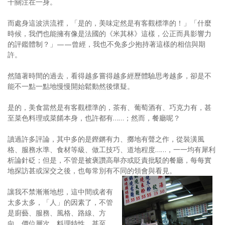
千關注在一身。
而處身這波洪流裡，「是的，美味定然是有客觀標準的！」「什麼
時候，我們也能擁有像是法國的《米其林》這樣，公正而具影響力
的評鑑體制？」——曾經，我也不免多少抱持著這樣的相信與期
許。
然隨著時間的過去，看得越多嘗得越多經歷體驗思考越多，卻是不
能不一點一點地慢慢開始鬆動然後懷疑。
是的，美食當然是有客觀標準的，茶有、葡萄酒有、巧克力有，甚
至菜色料理或菜餚本身，也許都有……；然而，餐廳呢？
讀過許多評論，其中多的是鏗鏘有力、擲地有聲之作，從裝潢風
格、服務水準、食材等級、做工技巧、道地程度……，一一均有犀利
析論針砭；但是，不管是被褒讚高舉亦或貶責批駁的餐廳，每每實
地探訪甚或深交之後，也每常別有不同的領會與看見。
讓我不禁漸漸地想，這中間或者有
太多太多，「人」的因素了，不管
是廚藝、服務、風格、路線、方
向、價位層次、料理特性，甚至，