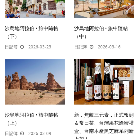
沙烏地阿拉伯 • 旅中隨帖
沙烏地阿拉伯 • 旅中隨帖
（下）
（中）
日記簿
2026-03-23
日記簿
2026-03-16
沙烏地阿拉伯 • 旅中隨帖
新．無敵三元素，正式報到
（上）
＆常日茶、台灣果花蜂蜜禮
盒、台南本產黑芝麻系列新
日記簿
2026-03-09
上架！