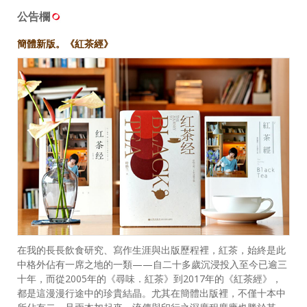
公告欄
簡體新版。《紅茶經》
在我的長長飲食研究、寫作生涯與出版歷程裡，紅茶，始終是此
中格外佔有一席之地的一類——自二十多歲沉浸投入至今已逾三
十年，而從2005年的《尋味．紅茶》到2017年的《紅茶經》，
都是這漫漫行途中的珍貴結晶。尤其在簡體出版裡，不僅十本中