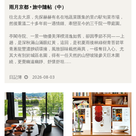
雨月京都 • 旅中隨帖（中）
照相簿
往北去大原，先探赫赫有名在地蔬菜匯集的里の駅旬菜市場，
影音區
然後重溫二十多年前一遇情鍾、牽戀至今的三千院一帶庭園。
創意出版服務
亭閣寺院、一景一物優美渾樸清逸如舊，卻因季節不同——上
趟，是深秋滿山滿眼紅黃，這回，是初夏雨後林綠樹青苔碧草
歷史區
青蔥龍豐濃腴碩環擁，風致韻味截然兩異，一樣奪目入心。尤
其大有別於城區名園，得有一任天然的山巒坡陵參天巨木圍
關於Yilan
繞，更覺幽遠幽靜、舒懷舒坦……
個人著作
日記簿
2026-08-03
活動實況記錄
媒體報導一覽
合作與代言
訂閱電子報