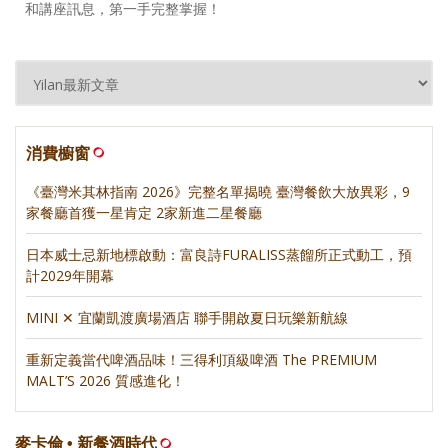
和講座訊息，第一手完整掌握！
消費櫥窗
《臺灣米其林指南 2026》完整名單揭曉 臺灣餐飲大放異彩，9
家餐廳首獲一星肯定 2家新進二星餐廳
日本威士忌新地標啟動：富良詩FURALISS蒸餾所正式動工，預
計2029年開幕
MINI ✕ 宜蘭凱渡廣場酒店 聯手開啟夏日玩樂新航線
重新定義當代啤酒品味！三得利頂級啤酒 The PREMIUM
MALT’S 2026 質感進化！
麥卡倫 • 新餐酒時代