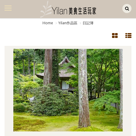
Yilan作品區
美食集
Home
Yilan作品區
日記簿
美飲集
廚房集
旅遊集
旅遊美食集
生活風
書房集
日記簿
餐桌週記
享樂隨手拍