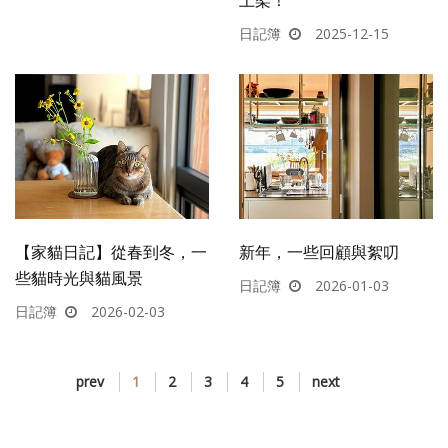
日記簿
2025-12-15
【家貓日記】從春到冬，一
新年，一些回顧與絮叨
些貓時光與貓風景
日記簿
2026-01-03
日記簿
2026-02-03
prev
1
2
3
4
5
next