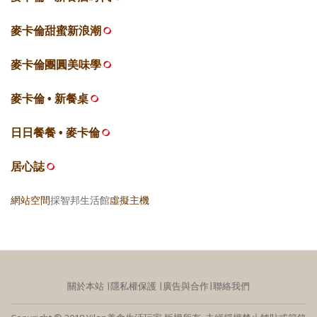
麥卡倫甜蜜新浪潮
麥卡倫團圓美味學
麥卡倫 • 新餐桌
日日餐餐 • 麥卡倫
居心誌
網站空間
採智邦生活館
虛擬主機
關於本站
∣
隱私權保護
∣
廣告與合作
∣
聯絡我們