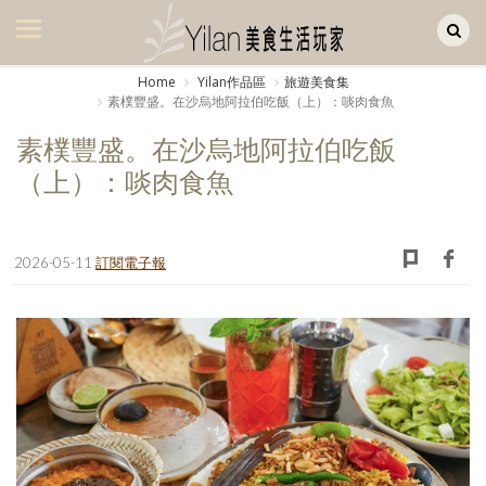
Yilan作品區
美食集
Home
Yilan作品區
旅遊美食集
素樸豐盛。在沙烏地阿拉伯吃飯（上）：啖肉食魚
美飲集
素樸豐盛。在沙烏地阿拉伯吃飯
廚房集
（上）：啖肉食魚
旅遊集
旅遊美食集
2026-05-11
訂閱電子報
生活風
書房集
日記簿
餐桌週記
享樂隨手拍