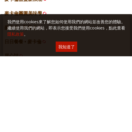
麥卡倫團圓美味學
我們使用cookies來了解您如何使用我們的網站並改善您的體驗。
繼續使用我們的網站，即表示您接受我們使用cookies，點此查看
麥卡倫 • 新餐桌
隱私政策
。
日日餐餐 • 麥卡倫
我知道了
居心誌
網站空間
採智邦生活館
虛擬主機
關於本站
∣
隱私權保護
∣
廣告與合作
∣
聯絡我們
Copyright © 2018 Yilan美食生活玩家 版權所有 未經授權禁止轉貼或節錄