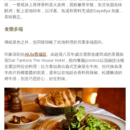
斑，一整尾抹上厚厚香料直火炭烤，質鮮嫩香辛馥，魚甘魚脂魚味
醇冽；配上當地特有，以洋蔥、魚湯和香料烹成的Sayadiya 魚飯，
美味難忘。
食樂多端
傳統菜色之外，也同樣領略了此地料理的另重多端面向。
印象深刻在
AlUla舊城區
、由超過八百年歲古厝群改建而成的美麗旅
宿Dar Tantora The House Hotel，館內餐廳Joontos以混融技法概
念重詮阿拉伯料理：比方看似典出義式芝麻菜生牛肉、但代換為薄
羊肉片與椰棗醬的前菜，還有以在地綜合香料與辣椒、松露醃漬的
烤牛排，別見巧思匠心，好生對味。