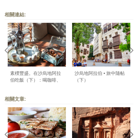
相關連結:
素樸豐盛。在沙烏地阿拉
沙烏地阿拉伯 • 旅中隨帖
伯吃飯（下）：喝咖啡、
（下）
吃椰棗
相關文章: