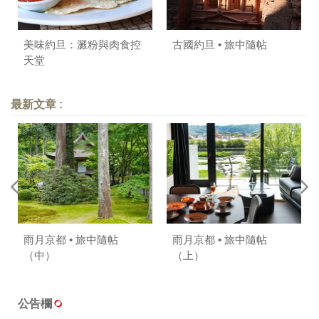
美味約旦：澱粉與肉食控
古國約旦 • 旅中隨帖
天堂
最新文章 :
雨月京都 • 旅中隨帖
雨月京都 • 旅中隨帖
（中）
（上）
公告欄