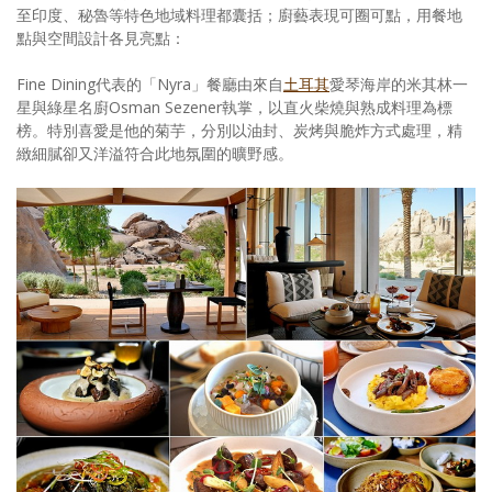
至印度、秘魯等特色地域料理都囊括；廚藝表現可圈可點，用餐地
點與空間設計各見亮點：
Fine Dining代表的「Nyra」餐廳由來自
土耳其
愛琴海岸的米其林一
星與綠星名廚Osman Sezener執掌，以直火柴燒與熟成料理為標
榜。特別喜愛是他的菊芋，分別以油封、炭烤與脆炸方式處理，精
緻細膩卻又洋溢符合此地氛圍的曠野感。