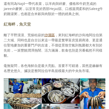
還有同為Najd一帶代表菜，以羊肉與碎麥、優格和牛奶烹成的
Jareesh麥粥，以至常見於西部Hejaz區、口感溫潤柔和的Saleeg牛
奶雞湯粥，也都是合米穀與肉類於一體的經典之例。
紅海畔，魚天堂
離了平野漠漠、荒燥枯寂的
沙漠區
，來到紅海畔的沙烏地阿拉伯第
二大城、同時也是自古以來這一帶最是繁華富庶貿易商港、更是通
往聖地麥加的重要門戶的吉達，不僅從景致空氣到氛圍都大有別於
先前，一派豐饒潤澤熱鬧、活力滿滿，飲食也別是另番截然不同樣
貌。
毫無疑問，各色海鮮自是最大亮點。首要不可錯過，當然是赫赫有
名歷史悠久、據說是整阿拉伯半島規模最大的中央魚市場。