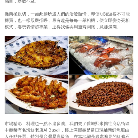
滿目，辨數不及。
攤商極親切，一如此趟所遇人們的活潑熱情，即使明知遊客不可能
採買，也一樣殷殷招呼；最有趣是每每一舉相機，便立即變身亮相
模式，姿勢表情超專業，逗得我倆與周遭齊開懷，意趣滿滿。
市場精彩，料理也一點不遑多讓。我們去了舊城熙來攘往商店街區
中赫赫有名海鮮老店Al Basali，檯上滿擺盡是當日現補新鮮魚蝦由
人任點任選。特別是台灣屬高級魚、在當地卻是處處遍見的紅條石