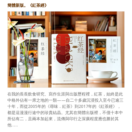
簡體新版。《紅茶經》
在我的長長飲食研究、寫作生涯與出版歷程裡，紅茶，始終是此
中格外佔有一席之地的一類——自二十多歲沉浸投入至今已逾三
十年，而從2005年的《尋味．紅茶》到2017年的《紅茶經》，
都是這漫漫行途中的珍貴結晶。尤其在簡體出版裡，不僅十本中
所佔有二，且兩本加起來，流傳與印行之深廣程度應也勝於其
他……