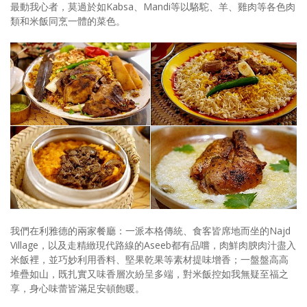
最動我心者，莫過於如Kabsa、Mandi等以駱駝、羊、雞肉等各色肉
類和米飯同烹一體的菜色。
我們在利雅德的兩家餐廳：一派本格傳統、食客皆席地而坐的Najd
Village，以及走精緻現代路線的Aseeb都有品嚐，肉鮮肉腴肉汁盡入
米飯裡，並巧妙利用香料、堅果乾果等素材提味增香；一盤盤高高
堆疊如山，既扎實又味香層次紛呈多端，對米飯控如我無疑至福之
享，身心味蕾皆滿足安頓飽暖。