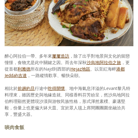
照相簿
影音區
創意出版服務
歷史區
醉心阿拉伯一帶、多年來
屢屢造訪
，除了出乎對地景與文化的留戀
關於Yilan
憧憬，食物尤是此中關鍵之因。而去年深秋
沙烏地阿拉伯之旅
，更
從首都
利雅德
所在的Najd到西部的
Hejaz地區
、以至紅海畔
港都
個人著作
Jeddah吉達
，一路縱情歡享、暢快朵頤。
活動實況記錄
相比於
前趟約旦
行途中
吃得開懷
、地中海氣息洋溢的Levant黎凡特
料理來，雖因歷史與地緣造就、同樣香料芬芳紛呈，然沙烏地阿拉
媒體報導一覽
伯料理顯然更體現沙漠與游牧民族性格，形式渾然素樸、豪邁堅
毅，份量上也更偏大缽大皿、宜於眾人毯上席間團團圍坐融洽共
合作與代言
享，豐盛大器。
訂閱電子報
啖肉食飯