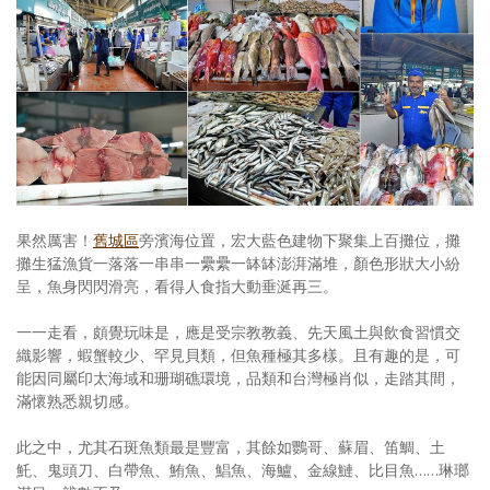
果然厲害！
舊城區
旁濱海位置，宏大藍色建物下聚集上百攤位，攤
攤生猛漁貨一落落一串串一纍纍一缽缽澎湃滿堆，顏色形狀大小紛
呈，魚身閃閃滑亮，看得人食指大動垂涎再三。
一一走看，頗覺玩味是，應是受宗教教義、先天風土與飲食習慣交
織影響，蝦蟹較少、罕見貝類，但魚種極其多樣。且有趣的是，可
能因同屬印太海域和珊瑚礁環境，品類和台灣極肖似，走踏其間，
滿懷熟悉親切感。
此之中，尤其石斑魚類最是豐富，其餘如鸚哥、蘇眉、笛鯛、土
魠、鬼頭刀、白帶魚、鮪魚、鯧魚、海鱸、金線鰱、比目魚……琳瑯