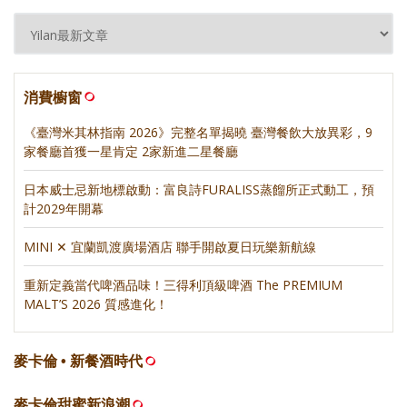
消費櫥窗
《臺灣米其林指南 2026》完整名單揭曉 臺灣餐飲大放異彩，9
家餐廳首獲一星肯定 2家新進二星餐廳
日本威士忌新地標啟動：富良詩FURALISS蒸餾所正式動工，預
計2029年開幕
MINI ✕ 宜蘭凱渡廣場酒店 聯手開啟夏日玩樂新航線
重新定義當代啤酒品味！三得利頂級啤酒 The PREMIUM
MALT’S 2026 質感進化！
麥卡倫 • 新餐酒時代
麥卡倫甜蜜新浪潮