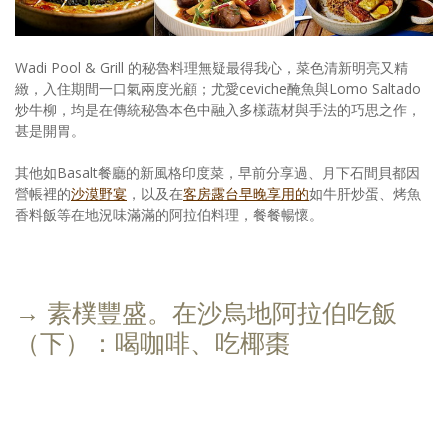
Wadi Pool & Grill 的秘魯料理無疑最得我心，菜色清新明亮又精
緻，入住期間一口氣兩度光顧；尤愛ceviche醃魚與Lomo Saltado
炒牛柳，均是在傳統秘魯本色中融入多樣蔬材與手法的巧思之作，
甚是開胃。
其他如Basalt餐廳的新風格印度菜，早前分享過、月下石間貝都因
營帳裡的
沙漠野宴
，以及在
客房露台早晚享用的
如牛肝炒蛋、烤魚
香料飯等在地況味滿滿的阿拉伯料理，餐餐暢懷。
→ 素樸豐盛。在沙烏地阿拉伯吃飯
（下）：喝咖啡、吃椰棗