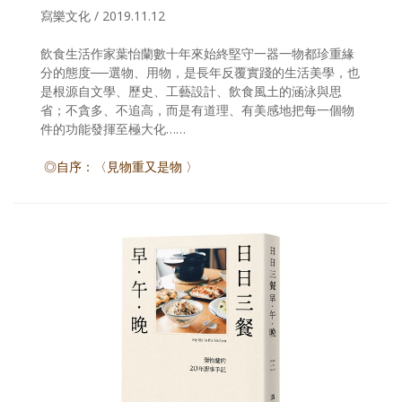
寫樂文化 / 2019.11.12
照相簿
飲食生活作家葉怡蘭數十年來始終堅守一器一物都珍重緣
影音區
分的態度──選物、用物，是長年反覆實踐的生活美學，也
是根源自文學、歷史、工藝設計、飲食風土的涵泳與思
創意出版服務
省；不貪多、不追高，而是有道理、有美感地把每一個物
件的功能發揮至極大化……
歷史區
◎自序：〈見物重又是物 〉
關於Yilan
個人著作
活動實況記錄
媒體報導一覽
合作與代言
訂閱電子報