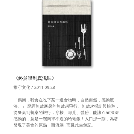
《終於嚐到真滋味》
推守文化 / 2011.09.28
「偶爾，我會在吃下某一道食物時，自然而然，感動流
淚。」 歷經無數寒暑的無數趟飛行、無數次採訪與旅遊，
從餐桌到餐桌的旅行，穿梭、尋覓、體驗，能讓Yilan深深
感動的，竟是一碗簡單不過的蛤蜊飯！入口那一刻，為著
發現了美食的原點，而流淚...而且此生銘記。