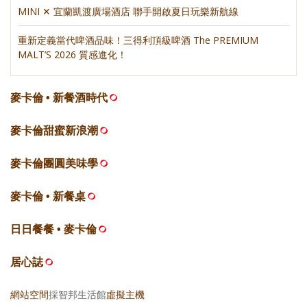
MINI ✕ 宜蘭凱渡廣場酒店 聯手開啟夏日玩樂新航線
重新定義當代啤酒品味！三得利頂級啤酒 The PREMIUM
MALT’S 2026 質感進化！
麥卡倫 • 新餐酒時代
麥卡倫甜蜜新浪潮
麥卡倫團圓美味學
麥卡倫 • 新餐桌
日日餐餐 • 麥卡倫
居心誌
網站空間
採智邦生活館
虛擬主機