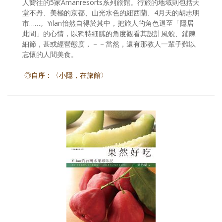
人嚮往的5家Amanresorts系列旅館。行旅的地域則包括天
堂不丹、美極的京都、山光水色的紐西蘭、4月天的胡志明
市……。Yilan怡然自得於其中，把旅人的角色退至「隱居
此間」的心情，以獨特細膩的角度觀看其設計風貌、鋪陳
細節，甚或經營態度，－－當然，還有那教人一輩子難以
忘懷的人間美食。
◎自序：〈小隱，在旅館〉