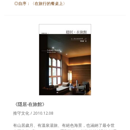
◎自序：〈在旅行的餐桌上〉
《隱居‧在旅館》
推守文化 / 2010.12.08
有山居歲月、有溫泉湯旅、有絕色海景，也涵納了最令世