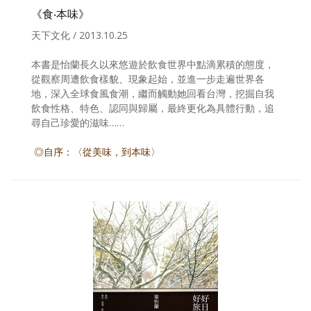
《食‧本味》
天下文化 / 2013.10.25
本書是怡蘭長久以來悠遊於飲食世界中點滴累積的態度，
從觀察周遭飲食樣貌、現象起始，並進一步走遍世界各
地，深入全球食風食潮，繼而觸動她回看台灣，挖掘自我
飲食性格、特色、認同與歸屬，最終更化為具體行動，追
尋自己珍愛的滋味……
◎自序：〈從美味，到本味〉