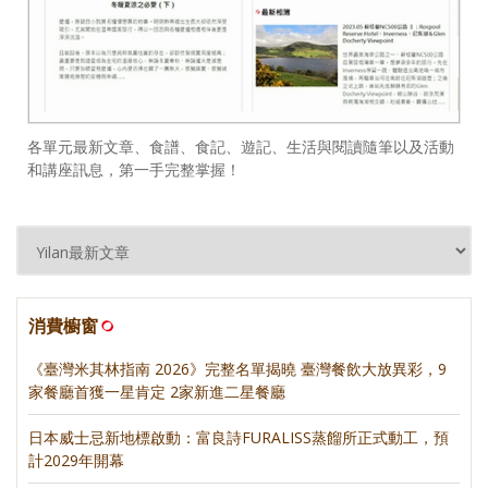
各單元最新文章、食譜、食記、遊記、生活與閱讀隨筆以及活動
和講座訊息，第一手完整掌握！
消費櫥窗
《臺灣米其林指南 2026》完整名單揭曉 臺灣餐飲大放異彩，9
家餐廳首獲一星肯定 2家新進二星餐廳
日本威士忌新地標啟動：富良詩FURALISS蒸餾所正式動工，預
計2029年開幕