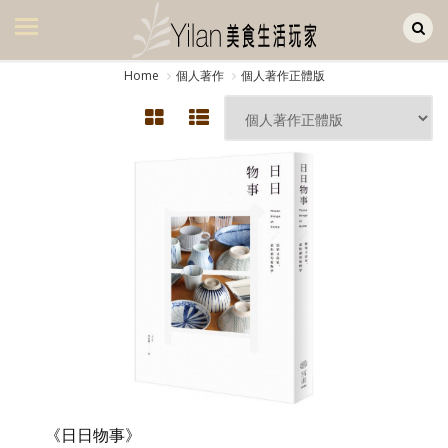
Yilan作品區
美食集
Home
個人著作
個人著作正體版
美飲集
廚房集
旅遊集
旅遊美食集
生活風
書房集
日記簿
餐桌週記
享樂隨手拍
《日日物事》