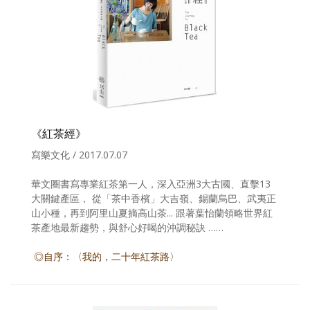
《紅茶經》
寫樂文化 / 2017.07.07
華文圈書寫專業紅茶第一人，深入亞洲3大古國、直擊13
大關鍵產區， 從「茶中香檳」大吉嶺、錫蘭烏巴、武夷正
山小種，再到阿里山夏摘高山茶... 跟著葉怡蘭領略世界紅
茶產地最新趨勢，與舒心好喝的沖調秘訣 ……
◎自序：〈我的，二十年紅茶路〉