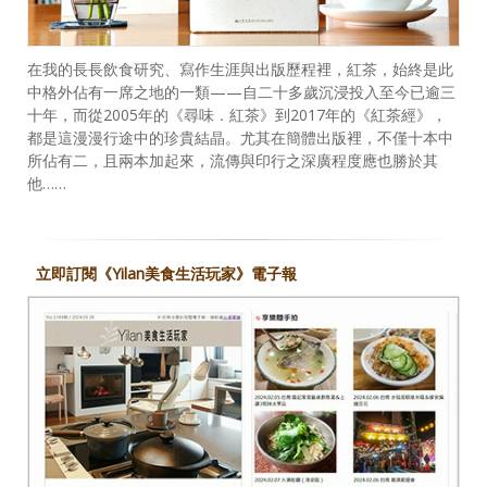
在我的長長飲食研究、寫作生涯與出版歷程裡，紅茶，始終是此
中格外佔有一席之地的一類——自二十多歲沉浸投入至今已逾三
十年，而從2005年的《尋味．紅茶》到2017年的《紅茶經》，
都是這漫漫行途中的珍貴結晶。尤其在簡體出版裡，不僅十本中
所佔有二，且兩本加起來，流傳與印行之深廣程度應也勝於其
他……
立即訂閱《Yilan美食生活玩家》電子報