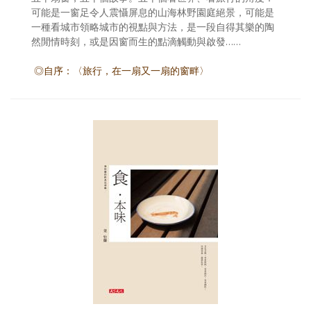
可能是一窗足令人震懾屏息的山海林野園庭絕景，可能是
一種看城市領略城市的視點與方法，是一段自得其樂的陶
然閒情時刻，或是因窗而生的點滴觸動與啟發……
◎自序：〈旅行，在一扇又一扇的窗畔〉