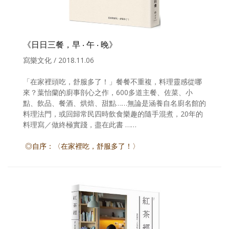
《日日三餐，早 ‧ 午 ‧ 晚》
寫樂文化 / 2018.11.06
「在家裡頭吃，舒服多了！」餐餐不重複，料理靈感從哪
來？葉怡蘭的廚事剖心之作，600多道主餐、佐菜、小
點、飲品、餐酒、烘焙、甜點……無論是涵養自名廚名館的
料理法門，或回歸常民四時飲食樂趣的隨手混煮，20年的
料理寫／做終極實踐，盡在此書 ……
◎自序：〈在家裡吃，舒服多了！〉