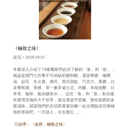
《極致之味》
皇冠 / 2008.09.01
本書深入介紹了18種饕家們必須了解的「食」和「飲」，
無論是開門七件事不可或缺的鹽和醋，還是蜂蜜、橄欖
油、起司、生火腿、壽司、西式甜點、巧克力、果醬，以
及葡萄酒、香檳、單一麥芽威士忌、吟釀、本格燒酎、日
本茶、咖啡、氣泡礦泉水…… 這些「食」和「飲」各自擁
有廣博浩瀚的大千世界，蘊含著超乎想像、變化無窮的多
樣滋味，就讓我們的舌頭跟著葉怡蘭一起去體驗這些最極
致的美味吧，一旦踏入，永生難忘 ……
◎自序：〈追尋，極致之味〉