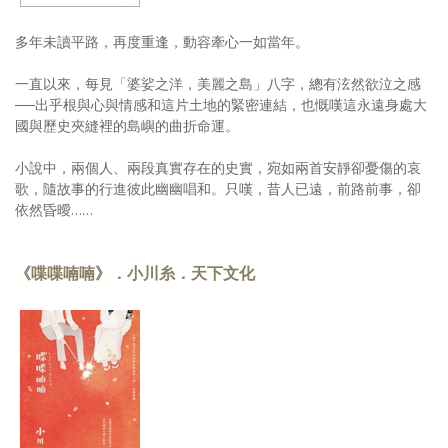
多年未讀平路，再度重逢，動容牽心一如當年。
一直以來，每見「婆娑之洋，美麗之島」八字，總有泫然欲泣之感
──出乎根與心與情感和這片土地的緊密連結，也慨嘆這永遠身處大
國與歷史夾縫裡的島嶼的曲折命運。
小說中，兩個人、兩段真實存在的史實，宛如兩首安靜卻憂傷的哀
歌，隨故事的行進彼此幽幽唱和。只嘆，昔人已遠，前路前事，卻
依然昏曖……
《喋喋喃喃》．小川糸．天下文化