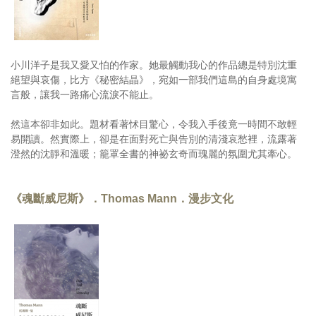
小川洋子是我又愛又怕的作家。她最觸動我心的作品總是特別沈重
絕望與哀傷，比方《秘密結晶》，宛如一部我們這島的自身處境寓
言般，讓我一路痛心流淚不能止。
然這本卻非如此。題材看著怵目驚心，令我入手後竟一時間不敢輕
易開讀。然實際上，卻是在面對死亡與告別的清淺哀愁裡，流露著
澄然的沈靜和溫暖；籠罩全書的神祕玄奇而瑰麗的氛圍尤其牽心。
《魂斷威尼斯》．Thomas Mann．漫步文化