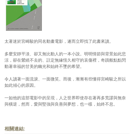
太著迷於宮崎駿的同名動畫電影，遂而立即找了此書來讀。
多麼安靜平淡、卻又無比動人的一本小說。明明情節與背景如此悲
涼，卻在縈繞不去的、註定無緣恆久相守的哀傷裡，奇蹟般點點閃
動著幸福的甘美的幽光和始終不墜的希望。
令人讀著一面流淚、一面微笑。而後，漸漸有些懂得宮崎駿之所以
如此傾心的原因。
一如他的這部電影中的呈現，人之世界即使存在著再多荒謬與無奈
與橫逆，然而，愛與堅強與良善與夢想，也一樣，始終不息。
相關連結: