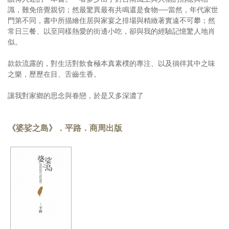
識，難免倍覺親切；然最驚異最有共鳴還是食物──當然，年代家世
門第不同，書中所描繪住居與家宴之排場與精緻著實遠不可攀；然
常日三餐、以至同樣熱愛的街邊小吃，卻與我的經驗記憶驚人地肖
似。
款款流露的，對生活對飲食極本真素樸的專注、以及徜徉其中之味
之樂，歷歷在目、舌齒生香。
讓我對家鄉的思念與眷戀，於是又多深濃了
《婆娑之島》．平路．商周出版