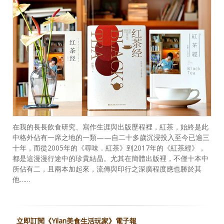
在我的長長飲食研究、寫作生涯與出版歷程裡，紅茶，始終是此
中格外佔有一席之地的一類——自二十多歲沉浸投入至今已逾三
十年，而從2005年的《尋味．紅茶》到2017年的《紅茶經》，
都是這漫漫行途中的珍貴結晶。尤其在簡體出版裡，不僅十本中
所佔有二，且兩本加起來，流傳與印行之深廣程度應也勝於其
他……
立即訂閱《Yilan美食生活玩家》電子報