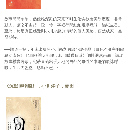
故事簡簡單單，然優雅深刻的東京下町生活與飲食美學歷歷，非常
動人。讀之不由得一段一停，字裡行間細細咀嚼玩味，滿紙生香。
至此，終是真正感受到小川糸越加清晰的個人風格，蔚然成家，益
發期待。
──順道一提，年末出版的小川糸之另部小說作品《白色沙灘旁的鶴
龜助產院》 也同樣讓人折服：和《喋喋喃喃》調性迥然兩異，語調
故事樸實奔放，宛若直截出乎大地的自然的母性的本能的歌詠呼
喊，生命力盎然，感動不已。<
《沉默博物館》．小川洋子．麥田