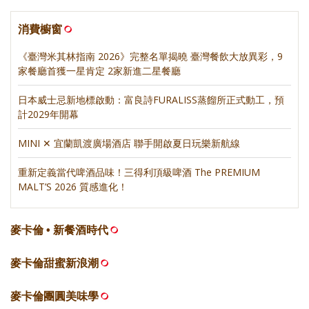
消費櫥窗
《臺灣米其林指南 2026》完整名單揭曉 臺灣餐飲大放異彩，9
家餐廳首獲一星肯定 2家新進二星餐廳
日本威士忌新地標啟動：富良詩FURALISS蒸餾所正式動工，預
計2029年開幕
MINI ✕ 宜蘭凱渡廣場酒店 聯手開啟夏日玩樂新航線
重新定義當代啤酒品味！三得利頂級啤酒 The PREMIUM
MALT’S 2026 質感進化！
麥卡倫 • 新餐酒時代
麥卡倫甜蜜新浪潮
麥卡倫團圓美味學