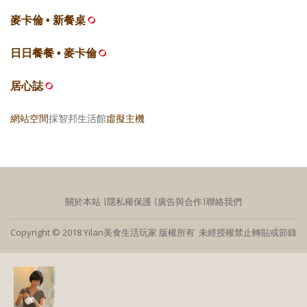
麥卡倫 • 新餐桌
日日餐餐 • 麥卡倫
居心誌
網站空間
採智邦生活館
虛擬主機
關於本站
∣
隱私權保護
∣
廣告與合作
∣
聯絡我們
Copyright © 2018 Yilan美食生活玩家 版權所有 未經授權禁止轉貼或節錄