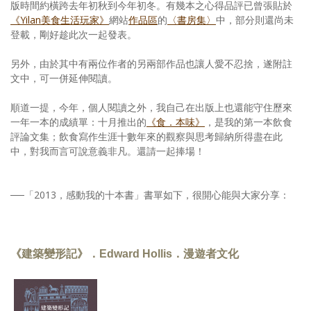
版時間約橫跨去年初秋到今年初冬。有幾本之心得品評已曾張貼於
《Yilan美食生活玩家》
網站
作品區
的
〈書房集〉
中，部分則還尚未
登載，剛好趁此次一起發表。
另外，由於其中有兩位作者的另兩部作品也讓人愛不忍捨，遂附註
文中，可一併延伸閱讀。
順道一提，今年，個人閱讀之外，我自己在出版上也還能守住歷來
一年一本的成績單：十月推出的
《食．本味》
，是我的第一本飲食
評論文集；飲食寫作生涯十數年來的觀察與思考歸納所得盡在此
中，對我而言可說意義非凡。還請一起捧場！
──「2013，感動我的十本書」書單如下，很開心能與大家分享：
《建築變形記》．Edward Hollis．漫遊者文化