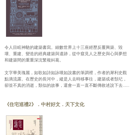
令人目眩神馳的建築書寫。細數世界上十三座經歷反覆興築、毀
壞、重建、變造的經典建築與遺跡，從中窺見人之歷史與心與夢想
和建築間的重重深沈繁複糾葛。
文字華美瑰麗，如歌如詩如詠嘆如說書的筆調裡，作者的犀利史觀
點滴流露。在歷史的長河中，縱是人去時移事往，建築或者頹圮，
卻並不真的消逝，類似的故事，還會一直一直不斷傳敘述說下去……
《住宅巡禮2》．中村好文．天下文化