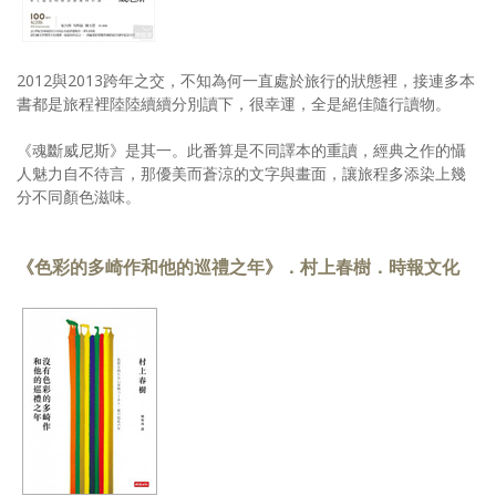
2012與2013跨年之交，不知為何一直處於旅行的狀態裡，接連多本
書都是旅程裡陸陸續續分別讀下，很幸運，全是絕佳隨行讀物。
《魂斷威尼斯》是其一。此番算是不同譯本的重讀，經典之作的懾
人魅力自不待言，那優美而蒼涼的文字與畫面，讓旅程多添染上幾
分不同顏色滋味。
《色彩的多崎作和他的巡禮之年》．村上春樹．時報文化