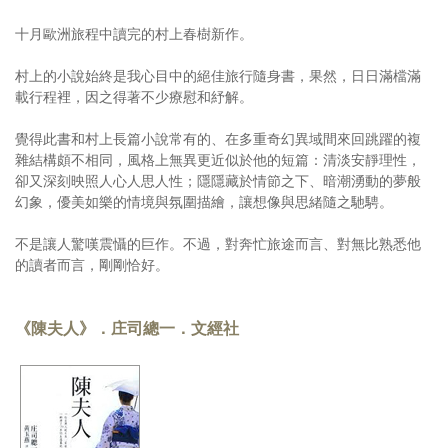
十月歐洲旅程中讀完的村上春樹新作。
村上的小說始終是我心目中的絕佳旅行隨身書，果然，日日滿檔滿
載行程裡，因之得著不少療慰和紓解。
覺得此書和村上長篇小說常有的、在多重奇幻異域間來回跳躍的複
雜結構頗不相同，風格上無異更近似於他的短篇：清淡安靜理性，
卻又深刻映照人心人思人性；隱隱藏於情節之下、暗潮湧動的夢般
幻象，優美如樂的情境與氛圍描繪，讓想像與思緒隨之馳騁。
不是讓人驚嘆震懾的巨作。不過，對奔忙旅途而言、對無比熟悉他
的讀者而言，剛剛恰好。
《陳夫人》．庄司總一．文經社