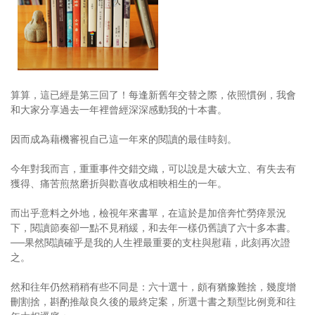
照相簿
影音區
創意出版服務
算算，這已經是第三回了！每逢新舊年交替之際，依照慣例，我會
歷史區
和大家分享過去一年裡曾經深深感動我的十本書。
關於Yilan
因而成為藉機審視自己這一年來的閱讀的最佳時刻。
個人著作
今年對我而言，重重事件交錯交織，可以說是大破大立、有失去有
獲得、痛苦煎熬磨折與歡喜收成相映相生的一年。
活動實況記錄
而出乎意料之外地，檢視年來書單，在這於是加倍奔忙勞瘁景況
媒體報導一覽
下，閱讀節奏卻一點不見稍緩，和去年一樣仍舊讀了六十多本書。
──果然閱讀確乎是我的人生裡最重要的支柱與慰藉，此刻再次證
合作與代言
之。
訂閱電子報
然和往年仍然稍稍有些不同是：六十選十，頗有猶豫難捨，幾度增
刪割捨，斟酌推敲良久後的最終定案，所選十書之類型比例竟和往