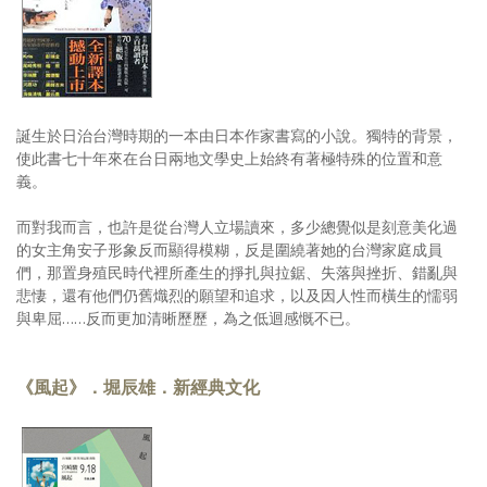
誕生於日治台灣時期的一本由日本作家書寫的小說。獨特的背景，
使此書七十年來在台日兩地文學史上始終有著極特殊的位置和意
義。
而對我而言，也許是從台灣人立場讀來，多少總覺似是刻意美化過
的女主角安子形象反而顯得模糊，反是圍繞著她的台灣家庭成員
們，那置身殖民時代裡所產生的掙扎與拉鋸、失落與挫折、錯亂與
悲悽，還有他們仍舊熾烈的願望和追求，以及因人性而橫生的懦弱
與卑屈……反而更加清晰歷歷，為之低迴感慨不已。
《風起》．堀辰雄．新經典文化