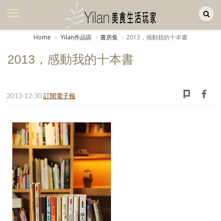
Yilan作品區
美食集
Home
Yilan作品區
書房集
2013，感動我的十本書
美飲集
2013，感動我的十本書
廚房集
旅遊集
2013-12-30
訂閱電子報
旅遊美食集
生活風
書房集
日記簿
餐桌週記
享樂隨手拍