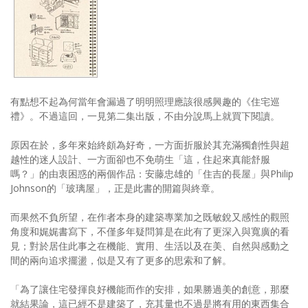
有點想不起為何當年會漏過了明明照理應該很感興趣的《住宅巡
禮》。不過這回，一見第二集出版，不由分說馬上就買下閱讀。
原因在於，多年來始終頗為好奇，一方面折服於其充滿獨創性與超
越性的迷人設計、一方面卻也不免萌生「這，住起來真能舒服
嗎？」的由衷困惑的兩個作品：安藤忠雄的「住吉的長屋」與Philip
Johnson的「玻璃屋」，正是此書的開篇與終章。
而果然不負所望，在作者本身的建築專業加之既敏銳又感性的觀照
角度和娓娓書寫下，不僅多年疑問算是在此有了更深入與寬廣的看
見；對於居住此事之在機能、實用、生活以及在美、自然與感動之
間的兩向追求擺盪，似是又有了更多的思索和了解。
「為了讓住宅發揮良好機能而作的安排，如果勝過美的創意，那麼
就結果論，這已經不是建築了，充其量也不過是將有用的東西集合