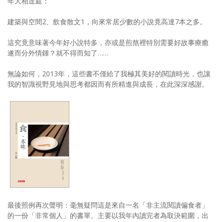
年大相逕庭：
建築與空間2、飲食散文1，向來常居少數的小說竟高達7本之多。
這究竟意味著今年好小說特多，亦或是煎熬裡特別需要好故事療癒
遂而分外情鍾？就不得而知了……
無論如何，2013年，這些書不僅給了我極其美好的閱讀時光，也讓
我的智識視野見地與思考都因而有所精進與成長，在此深深感謝。
最後照例再次聲明：毫無疑問這是來自一名「非主流閱讀偏食者」
的一份「非常個人」的書單。主要以我年內讀完者為取決範圍，出