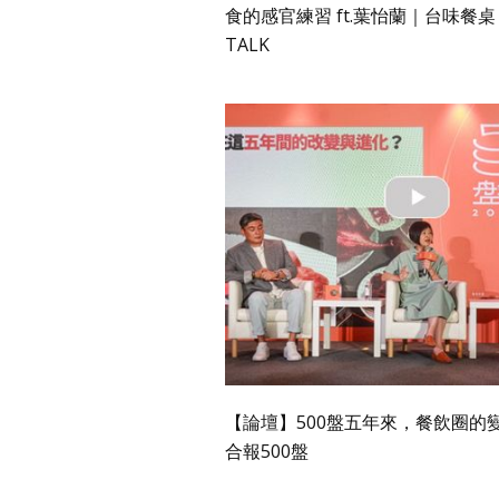
食的感官練習 ft.葉怡蘭｜台味餐桌 T
TALK
【論壇】500盤五年來，餐飲圈的
合報500盤