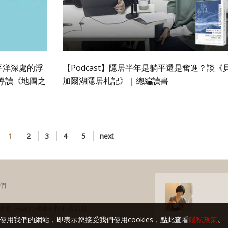
太平洋深處的浮
【Podcast】隱居半年是躺平還是奮進？談《
導讀《地圖之
加爾湖隱居札記》｜總編讀書
1
2
3
4
5
next
們
玩家 版權所有 未經授權禁止轉貼或節錄
使用我們的網站，即表示您接受我們使用cookies，點此查看
隱私政策
。