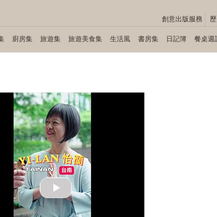
創意出版服務
歷
集
廚房集
旅遊集
旅遊美食集
生活風
書房集
日記簿
餐桌週