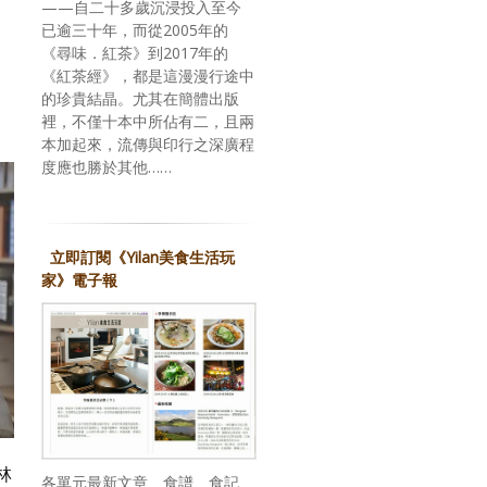
——自二十多歲沉浸投入至今
已逾三十年，而從2005年的
《尋味．紅茶》到2017年的
《紅茶經》，都是這漫漫行途中
的珍貴結晶。尤其在簡體出版
裡，不僅十本中所佔有二，且兩
本加起來，流傳與印行之深廣程
度應也勝於其他……
立即訂閱《Yilan美食生活玩
家》電子報
林
各單元最新文章、食譜、食記、