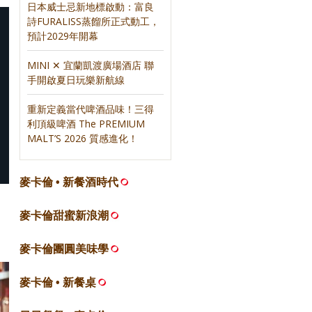
日本威士忌新地標啟動：富良
詩FURALISS蒸餾所正式動工，
預計2029年開幕
MINI ✕ 宜蘭凱渡廣場酒店 聯
手開啟夏日玩樂新航線
重新定義當代啤酒品味！三得
利頂級啤酒 The PREMIUM
MALT’S 2026 質感進化！
麥卡倫 • 新餐酒時代
麥卡倫甜蜜新浪潮
麥卡倫團圓美味學
麥卡倫 • 新餐桌