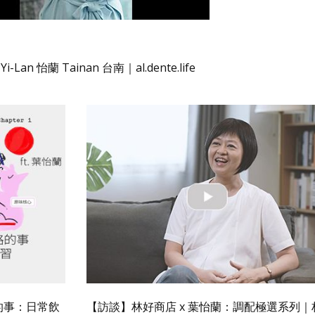
-Lan 怡蘭 Tainan 台南｜al.dente.life
略的事：日常飲
【訪談】林好商店 x 葉怡蘭：調配極選系列｜