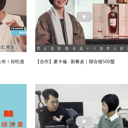
公布！你吃過
【合作】麥卡倫 ‧ 新餐桌｜聯合報500盤