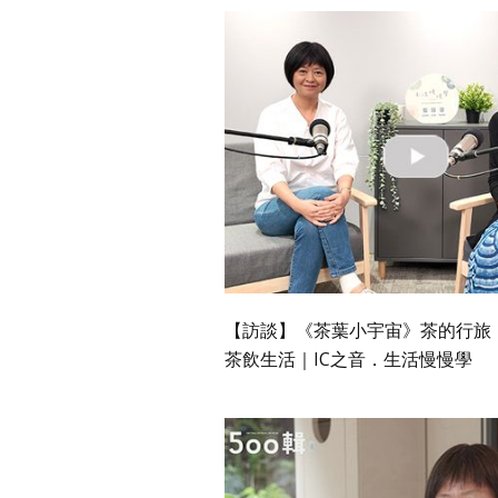
【訪談】《茶葉小宇宙》茶的行旅
茶飲生活｜IC之音．生活慢慢學