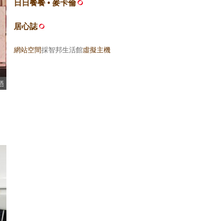
日日餐餐 • 麥卡倫
居心誌
網站空間
採智邦生活館
虛擬主機