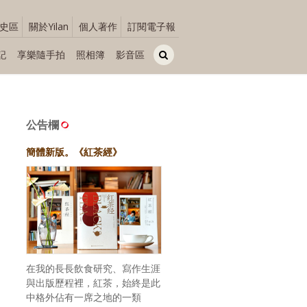
史區
關於Yilan
個人著作
訂閱電子報
記
享樂隨手拍
照相簿
影音區
公告欄
簡體新版。《紅茶經》
在我的長長飲食研究、寫作生涯
與出版歷程裡，紅茶，始終是此
中格外佔有一席之地的一類