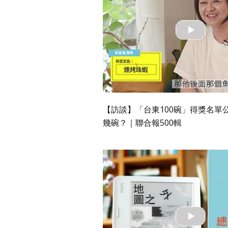
【訪談】「台東100碗」得獎名單
幾碗？｜聯合報500輯