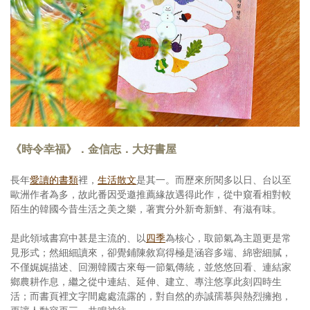
《時令幸福》．金信志．大好書屋
長年
愛讀的書類
裡，
生活散文
是其一。而歷來所閱多以日、台以至
歐洲作者為多，故此番因受邀推薦緣故遇得此作，從中窺看相對較
陌生的韓國今昔生活之美之樂，著實分外新奇新鮮、有滋有味。
是此領域書寫中甚是主流的、以
四季
為核心，取節氣為主題更是常
見形式；然細細讀來，卻覺鋪陳敘寫得極是涵容多端、綿密細膩，
不僅娓娓描述、回溯韓國古來每一節氣傳統，並悠悠回看、連結家
鄉農耕作息，繼之從中連結、延伸、建立、專注悠享此刻四時生
活；而書頁裡文字間處處流露的，對自然的赤誠孺慕與熱烈擁抱，