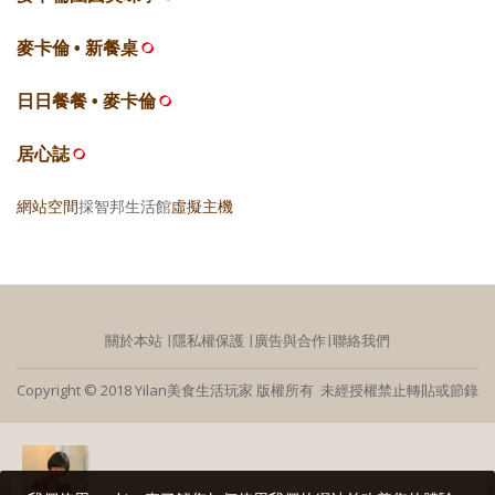
麥卡倫 • 新餐桌
日日餐餐 • 麥卡倫
居心誌
網站空間
採智邦生活館
虛擬主機
關於本站
∣
隱私權保護
∣
廣告與合作
∣
聯絡我們
Copyright © 2018 Yilan美食生活玩家 版權所有 未經授權禁止轉貼或節錄