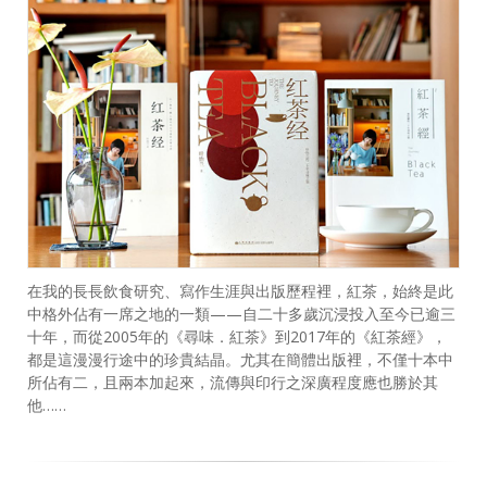
在我的長長飲食研究、寫作生涯與出版歷程裡，紅茶，始終是此
中格外佔有一席之地的一類——自二十多歲沉浸投入至今已逾三
十年，而從2005年的《尋味．紅茶》到2017年的《紅茶經》，
都是這漫漫行途中的珍貴結晶。尤其在簡體出版裡，不僅十本中
所佔有二，且兩本加起來，流傳與印行之深廣程度應也勝於其
他……