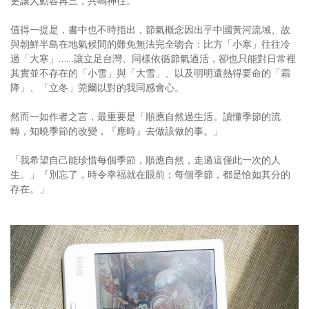
更讓人動容再三，共鳴神往。
值得一提是，書中也不時指出，節氣概念因出乎中國黃河流域、故
與朝鮮半島在地氣候間的難免無法完全吻合：比方「小寒」往往冷
過「大寒」……讓立足台灣、同樣依循節氣過活，卻也只能對日常裡
其實並不存在的「小雪」與「大雪」、以及明明還熱得要命的「霜
降」、「立冬」莞爾以對的我同感會心。
然而一如作者之言，最重要是「順應自然過生活。讀懂季節的流
轉，知曉季節的改變，『應時』去做該做的事。」
「我希望自己能珍惜每個季節，順應自然，走過這僅此一次的人
生。」『別忘了，時令幸福就在眼前；每個季節，都是恰如其分的
存在。」