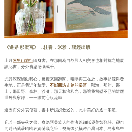
照相簿
影音區
創意出版服務
歷史區
《邊界 那麼寬》．桂春．米雅．聯經出版
關於Yilan
上月
阿里山旅行
隨身書。在那同為自然與人相交會也相對抗之地展
讀此書，分外省思感慨萬千。
個人著作
尤其深深觸動我心，反覆來回翻閱、咀嚼再三在於，故事起源與發
活動實況記錄
生地，正是我近年摯愛、
不斷回訪走踏的長濱
，那海、那岸、那
媒體報導一覽
山，那田野、森林、沙灘，那天和浪和光，那讓我留戀不已的離塵
世外與寧靜，一一眼前心版流轉。
合作與代言
遂因而分外哀傷著，書中所娓娓敘述的，此中美好的逐一消逝。
訂閱電子報
宛若一部失落之書。身為阿美族人的作者以細膩優美如歌詩、卻也
同時涵藏著幽幽哀婉憾嘆之筆，視角恢弘橫跨台灣日本、島東島中