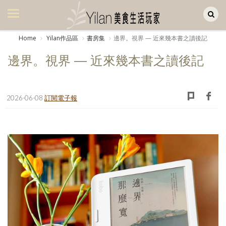
Yilan作品區
美食集
Home
Yilan作品區
書房集
邊界。視界 — 近來幾本書之讀後記
美飲集
邊界。視界 — 近來幾本書之讀後記
廚房集
旅遊集
2026-06-08
訂閱電子報
旅遊美食集
生活風
書房集
日記簿
餐桌週記
享樂隨手拍