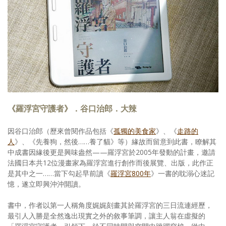
《羅浮宮守護者》．谷口治郎．大辣
因谷口治郎（歷來曾閱作品包括《
孤獨的美食家
》、《
走路的
人
》、《先養狗，然後……養了貓》等）緣故而留意到此書，瞭解其
中成書因緣後更是興味盎然——羅浮宮於2005年發動的計畫，邀請
法國日本共12位漫畫家為羅浮宮進行創作而後展覽、出版，此作正
是其中之一……當下勾起早前讀《
羅浮宮800年
》一書的耽溺心迷記
憶，遂立即興沖沖開讀。
書中，作者以第一人稱角度娓娓刻畫其於羅浮宮的三日流連經歷，
最引人入勝是全然逸出現實之外的敘事筆調，讓主人翁在虛擬的