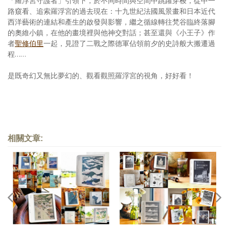
「羅浮宮守護者」引領下，於不同時間與空間中跳躍穿梭，從中一
路窺看、追索羅浮宮的過去現在：十九世紀法國風景畫和日本近代
西洋藝術的連結和產生的啟發與影響，繼之循線轉往梵谷臨終落腳
的奧維小鎮，在他的畫境裡與他神交對話；甚至還與《小王子》作
者
聖修伯里
一起，見證了二戰之際德軍佔領前夕的史詩般大搬遷過
程……
是既奇幻又無比夢幻的、觀看觀照羅浮宮的視角，好好看！
相關文章: