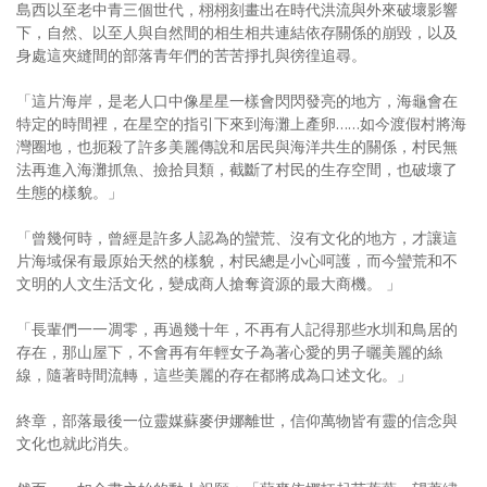
島西以至老中青三個世代，栩栩刻畫出在時代洪流與外來破壞影響
下，自然、以至人與自然間的相生相共連結依存關係的崩毀，以及
身處這夾縫間的部落青年們的苦苦掙扎與徬徨追尋。
「這片海岸，是老人口中像星星一樣會閃閃發亮的地方，海龜會在
特定的時間裡，在星空的指引下來到海灘上產卵……如今渡假村將海
灣圈地，也扼殺了許多美麗傳說和居民與海洋共生的關係，村民無
法再進入海灘抓魚、撿拾貝類，截斷了村民的生存空間，也破壞了
生態的樣貌。」
「曾幾何時，曾經是許多人認為的蠻荒、沒有文化的地方，才讓這
片海域保有最原始天然的樣貌，村民總是小心呵護，而今蠻荒和不
文明的人文生活文化，變成商人搶奪資源的最大商機。 」
「長輩們一一凋零，再過幾十年，不再有人記得那些水圳和鳥居的
存在，那山屋下，不會再有年輕女子為著心愛的男子曬美麗的絲
線，隨著時間流轉，這些美麗的存在都將成為口述文化。」
終章，部落最後一位靈媒蘇麥伊娜離世，信仰萬物皆有靈的信念與
文化也就此消失。