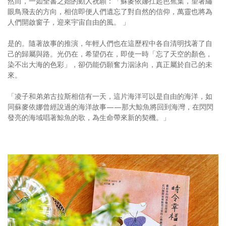
然而，一如全書之始的動人祝願：「蘇麥依娜扛起芭蕉葉，望著繡
眼鳥飛去的方向，相信即便人們遺忘了對自然的信仰，萬靈也將為
人們開啟窗子，迎來宇宙自由的風。 」
是的。隨著故事的推演，年輕人們也在這歷程中各自清明找著了自
己的歸屬與路。光仍在，希望仍在，即使一時「忘了天空的顏色，
染不出大海的色彩」，卻仍能仍願奮力泅泳向，真正屬於自己的未
來。
「凌子和弟弟古拉斯相信有一天，這片海洋可以是自由的海洋，如
同蘇麥依娜曾經說過的海洋故事——那大鯨魚將回到海灣，在閃閃
發亮的海域唱著鯨魚的歌，為生命帶來新的契機。」