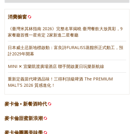
消費櫥窗
《臺灣米其林指南 2026》完整名單揭曉 臺灣餐飲大放異彩，9
家餐廳首獲一星肯定 2家新進二星餐廳
日本威士忌新地標啟動：富良詩FURALISS蒸餾所正式動工，預
計2029年開幕
MINI ✕ 宜蘭凱渡廣場酒店 聯手開啟夏日玩樂新航線
重新定義當代啤酒品味！三得利頂級啤酒 The PREMIUM
MALT’S 2026 質感進化！
麥卡倫 • 新餐酒時代
麥卡倫甜蜜新浪潮
麥卡倫團圓美味學