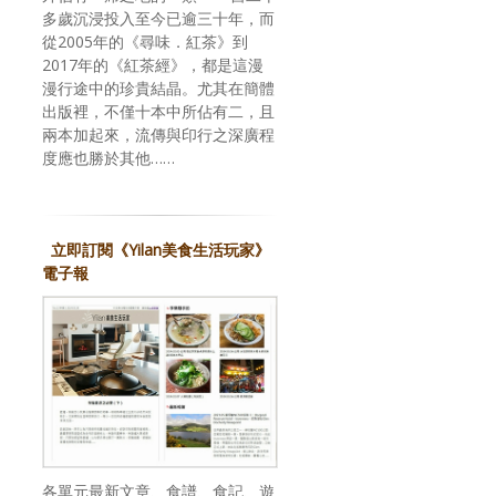
多歲沉浸投入至今已逾三十年，而
從2005年的《尋味．紅茶》到
2017年的《紅茶經》，都是這漫
漫行途中的珍貴結晶。尤其在簡體
出版裡，不僅十本中所佔有二，且
兩本加起來，流傳與印行之深廣程
度應也勝於其他……
立即訂閱《Yilan美食生活玩家》
電子報
各單元最新文章、食譜、食記、遊