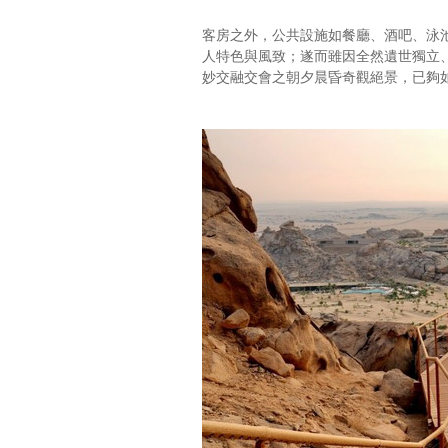
客房之外，公共設施如餐廳、酒吧、泳
人特色與風致；遂而雖因全然遺世獨立
妙交融交會之朝夕晨昏奇觀絕景，已夠