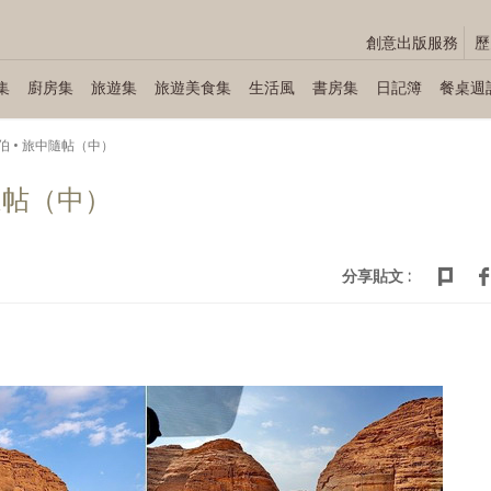
創意出版服務
歷
集
廚房集
旅遊集
旅遊美食集
生活風
書房集
日記簿
餐桌週
 • 旅中隨帖（中）
隨帖（中）
分享貼文 :