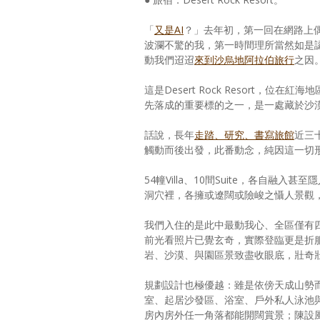
「
又是AI
？」去年初，第一回在網路上
波瀾不驚的我，第一時間理所當然如是
動我們迢迢
來到沙烏地阿拉伯旅行
之因
這是Desert Rock Resort，位在紅
先落成的重要標的之一，是一處藏於沙
話說，長年
走踏、研究、書寫旅館
近三
觸動而後出發，此番動念，純因這一切
54幢Villa、10間Suite，各自
洞穴裡，各擁或遼闊或險峻之懾人景觀
我們入住的是此中最動我心、全區僅有四間、直
前光看照片已覺玄奇，實際登臨更是折
岩、沙漠、與園區景致盡收眼底，壯奇
規劃設計也極優越：雖是依傍天成山勢而
室、起居沙發區、浴室、戶外私人泳池
房內房外任一角落都能開闊賞景；陳設