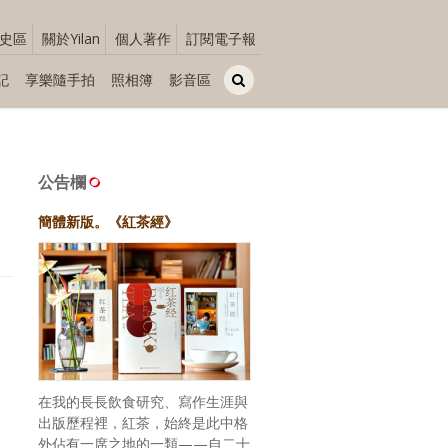
史區
關於Yilan
個人著作
訂閱電子報
記
享樂隨手拍
照相簿
影音區
公告欄
簡體新版。《紅茶經》
在我的長長飲食研究、寫作生涯與
出版歷程裡，紅茶，始終是此中格
外佔有一席之地的一類——自二十