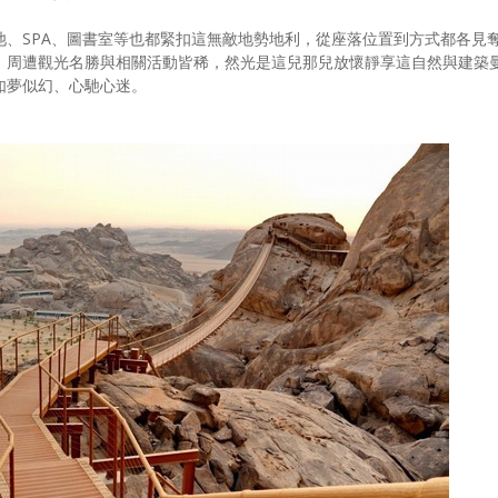
池、SPA、圖書室等也都緊扣這無敵地勢地利，從座落位置到方式都各見
、周遭觀光名勝與相關活動皆稀，然光是這兒那兒放懷靜享這自然與建築
如夢似幻、心馳心迷。