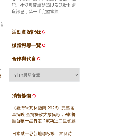
記、生活與閱讀隨筆以及活動和講
座訊息，第一手完整掌握！
這
活動實況記錄
媒體報導一覽
合作與代言
不
奇
消費櫥窗
《臺灣米其林指南 2026》完整名
單揭曉 臺灣餐飲大放異彩，9家餐
廳首獲一星肯定 2家新進二星餐廳
日本威士忌新地標啟動：富良詩