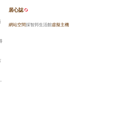
居心誌
漸
網站空間
採智邦生活館
虛擬主機
得
古
，