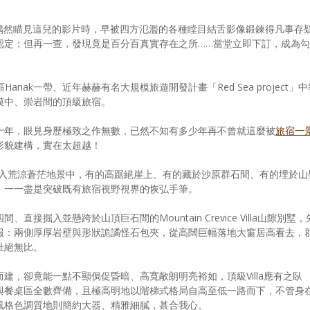
偶然瞄見這兒的影片時，早被四方氾濫的各種瞠目結舌影像鍛鍊得凡事存
認定；但再一查，發現竟是百分百真實存在之所……當堂立即下訂，成為勾
。
海地區Hanak一帶、近年赫赫有名大規模旅遊開發計畫「Red Sea project」
漠中、崇岩間的頂級旅宿。
十年，眼見身歷極致之作無數，已然不知有多少年再不曾就這麼被
旅宿一
形貌建構，實在太超越！
融入甚至隱入荒涼蒼茫地景中，有的高踞絕崖上、有的藏於沙原群石間、有的埋於山
，一一盡是突破既有旅宿視野視界的恢弘手筆。
接掘入並懸跨於山頂巨石間的Mountain Crevice Villa山隙別墅，
服：兩側厚厚岩壁與形狀詭譎怪石包夾，從高闊巨幅落地大窗居高看去，
壯絕無比。
建，卻竟能一點不顯侷促昏暗、高寬敞朗明亮裕如，頂級Villa應有之臥
與餐桌區全數齊備，且極高明地以階梯式格局自高至低一路而下，不管身
風格色調質地則簡約大器、精雅細膩，甚合我心。