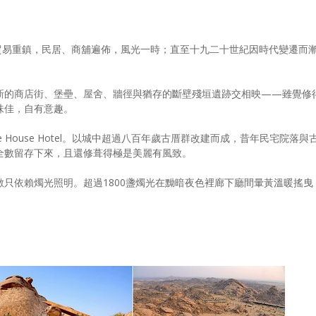
貿易重鎮，民居、商舖遍佈，風光一時；直至十九二十世紀因時代變遷而
新的商店街、堡壘、屋舍、牆徑與猶存的斷壁殘垣遺跡交相映——雖覺修
味佳，自有意趣。
The House Hotel。以城中超過八百年歲古厝群改建而成，昔年民宅院落與
全數留存下來，且還修葺得極是美麗有風致。
只依賴燭光照明。超過1800盞燭光在黝暗夜色裡廊下廳間暈黃溫暖搖曳