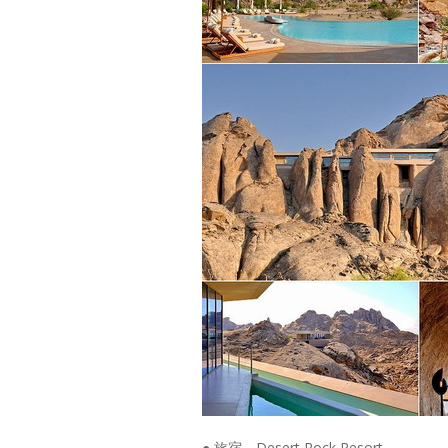
● 旅宿．Desert Rock Resort。