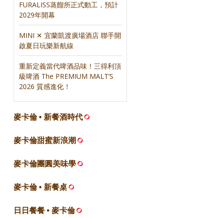
FURALISS蒸餾所正式動工，預計
2029年開幕
MINI ✕ 宜蘭凱渡廣場酒店 聯手開
啟夏日玩樂新航線
重新定義當代啤酒品味！三得利頂
級啤酒 The PREMIUM MALT’S
2026 質感進化！
麥卡倫 • 新餐酒時代
麥卡倫甜蜜新浪潮
麥卡倫團圓美味學
麥卡倫 • 新餐桌
日日餐餐 • 麥卡倫