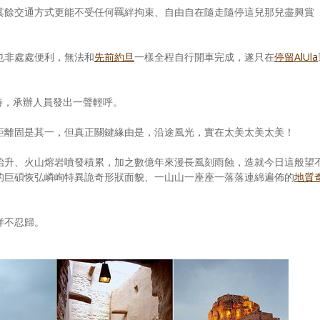
其餘交通方式更能不受任何羈絆拘束、自由自在隨走隨停這兒那兒盡興賞
也非處處便利，無法和
先前約旦
一樣全程自行開車完成，遂只在
停留AlUla
時，承辦人員發出一聲輕呼。
距離固是其一，但真正關鍵緣由是，沿途風光，實在太美太美太美！
抬升、火山熔岩噴發積累，加之數億年來漫長風刻雨蝕，造就今日這般望
的巨碩恢弘嶙峋特異詭奇形狀面貌、一山山一座座一落落連綿遍佈的
地質
徉不忍歸。