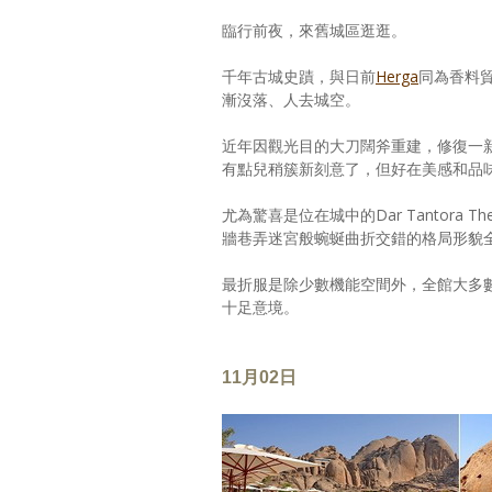
臨行前夜，來舊城區逛逛。
千年古城史蹟，與日前
Herga
同為香料
漸沒落、人去城空。
近年因觀光目的大刀闊斧重建，修復一
有點兒稍簇新刻意了，但好在美感和品
尤為驚喜是位在城中的Dar Tantora 
牆巷弄迷宮般蜿蜒曲折交錯的格局形貌
最折服是除少數機能空間外，全館大多數
十足意境。
11月02日