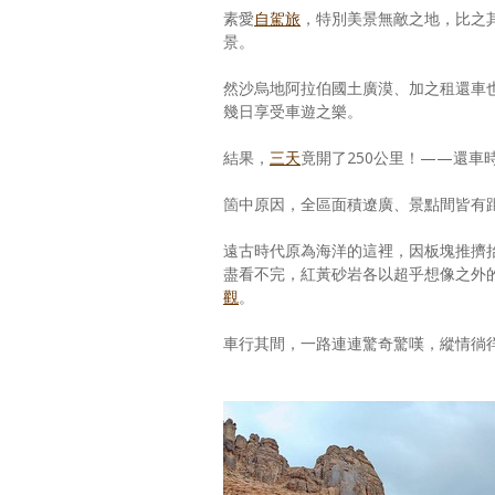
素愛
自駕旅
，特別美景無敵之地，比之
景。
然沙烏地阿拉伯國土廣漠、加之租還車
幾日享受車遊之樂。
結果，
三天
竟開了250公里！——還車
箇中原因，全區面積遼廣、景點間皆有
遠古時代原為海洋的這裡，因板塊推擠
盡看不完，紅黃砂岩各以超乎想像之外
觀
。
車行其間，一路連連驚奇驚嘆，縱情徜