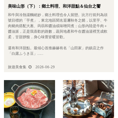
美味山形（下）：鄉土料理、和洋甜點＆仙台之饗
照相簿
和牛與冷熱湯麵絕妙，鄉土料理也令人留戀。比方行前列為頭
影音區
號目標的「芋煮」，東北地區聞名遐邇秋冬之餚，以里芋、牛
肉豬肉搭配大蔥、蒟蒻和醬油或味噌同煮；山形內陸是牛肉＋
創意出版服務
醬油派，正是我喜歡的路數，蔬與地產和牛在醬油湯裡烹成軟
柔，甘甜腴馥，身心味蕾皆暖皆歡。
歷史區
還有和洋甜點。最傾心首推赫赫有名「山田家」的鎮店之作
關於Yilan
「白露ふうき豆」……
個人著作
旅遊美食集
2026-06-29
活動實況記錄
媒體報導一覽
合作與代言
訂閱電子報