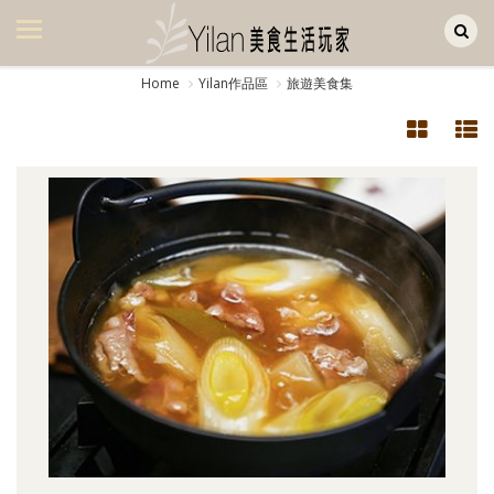
Yilan作品區
美食集
Home
Yilan作品區
旅遊美食集
美飲集
廚房集
旅遊集
旅遊美食集
生活風
書房集
日記簿
餐桌週記
享樂隨手拍