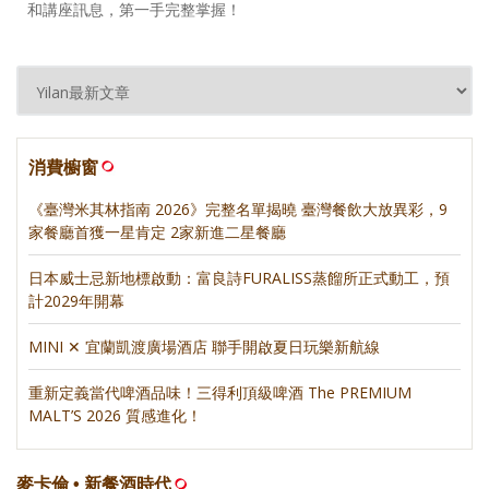
和講座訊息，第一手完整掌握！
消費櫥窗
《臺灣米其林指南 2026》完整名單揭曉 臺灣餐飲大放異彩，9
家餐廳首獲一星肯定 2家新進二星餐廳
日本威士忌新地標啟動：富良詩FURALISS蒸餾所正式動工，預
計2029年開幕
MINI ✕ 宜蘭凱渡廣場酒店 聯手開啟夏日玩樂新航線
重新定義當代啤酒品味！三得利頂級啤酒 The PREMIUM
MALT’S 2026 質感進化！
麥卡倫 • 新餐酒時代