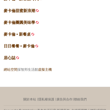
麥卡倫甜蜜新浪潮
麥卡倫團圓美味學
麥卡倫 • 新餐桌
日日餐餐 • 麥卡倫
居心誌
網站空間
採智邦生活館
虛擬主機
關於本站
∣
隱私權保護
∣
廣告與合作
∣
聯絡我們