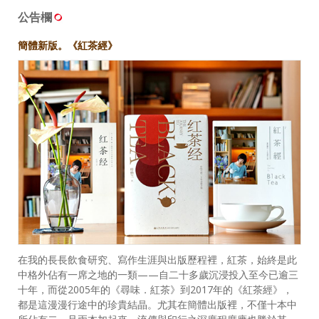
公告欄
簡體新版。《紅茶經》
在我的長長飲食研究、寫作生涯與出版歷程裡，紅茶，始終是此
中格外佔有一席之地的一類——自二十多歲沉浸投入至今已逾三
十年，而從2005年的《尋味．紅茶》到2017年的《紅茶經》，
都是這漫漫行途中的珍貴結晶。尤其在簡體出版裡，不僅十本中