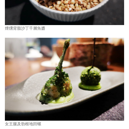
煙燻背脂沙丁千層魚醬
女王腿及勃根地田螺