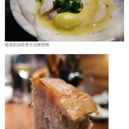
龍蒿奶油茴香古法膀胱雞