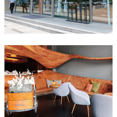
照相簿
影音區
創意出版服務
歷史區
關於Yilan
個人著作
活動實況記錄
媒體報導一覽
合作與代言
訂閱電子報