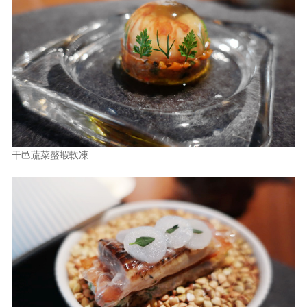
干邑蔬菜螯蝦軟凍