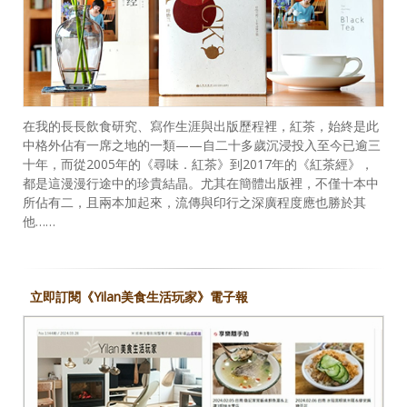
在我的長長飲食研究、寫作生涯與出版歷程裡，紅茶，始終是此
中格外佔有一席之地的一類——自二十多歲沉浸投入至今已逾三
十年，而從2005年的《尋味．紅茶》到2017年的《紅茶經》，
都是這漫漫行途中的珍貴結晶。尤其在簡體出版裡，不僅十本中
所佔有二，且兩本加起來，流傳與印行之深廣程度應也勝於其
他……
立即訂閱《Yilan美食生活玩家》電子報