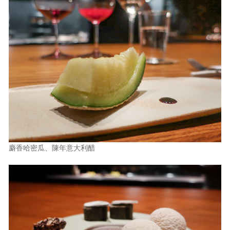
麝香哈密瓜、陳年意大利醋