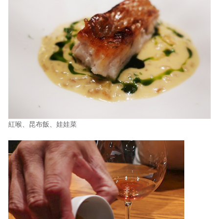
紅喉、昆布飯、娃娃菜