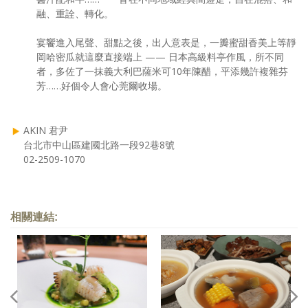
融、重詮、轉化。
宴饗進入尾聲、甜點之後，出人意表是，一瓣蜜甜香美上等靜
岡哈密瓜就這麼直接端上 —— 日本高級料亭作風，所不同
者，多佐了一抹義大利巴薩米可10年陳醋，平添幾許複雜芬
芳……好個令人會心莞爾收場。
AKIN 君尹
台北市中山區建國北路一段92巷8號
02-2509-1070
相關連結: