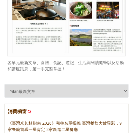
各單元最新文章、食譜、食記、遊記、生活與閱讀隨筆以及活動
和講座訊息，第一手完整掌握！
消費櫥窗
《臺灣米其林指南 2026》完整名單揭曉 臺灣餐飲大放異彩，9
家餐廳首獲一星肯定 2家新進二星餐廳