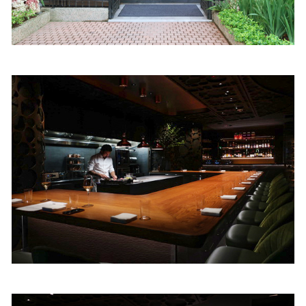
照相簿
影音區
創意出版服務
歷史區
關於Yilan
個人著作
活動實況記錄
媒體報導一覽
合作與代言
訂閱電子報