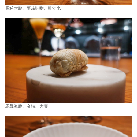
黑鮪大腹、蕃茄味噌、哇沙米
馬糞海膽、金桔、大葉