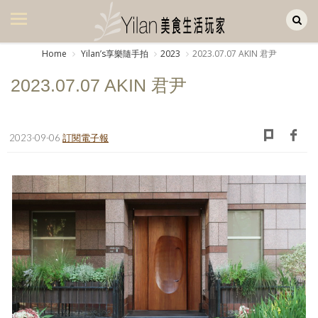
Yilan作品區
美食集
Home
Yilanʼs享樂隨手拍
2023
2023.07.07 AKIN 君尹
美飲集
2023.07.07 AKIN 君尹
廚房集
旅遊集
2023-09-06
訂閱電子報
旅遊美食集
生活風
書房集
日記簿
餐桌週記
享樂隨手拍