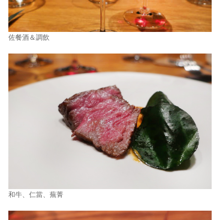
佐餐酒＆調飲
和牛、仁當、蕪菁