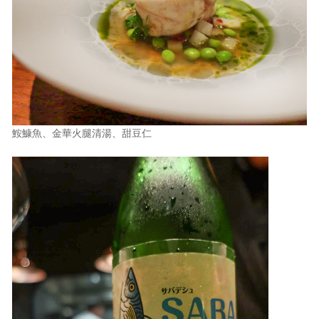
鮟鱇魚、金華火腿清湯、甜豆仁