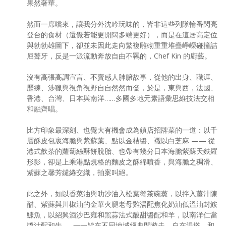
果然奢華。
然而一席嚐來，讓我分外沈吟玩味的，皆非這些列隊輪番閃亮
登台的食材（還覺若能更開闊多端更好），而是在這居高定位
與勃勃雄圖下，卻並未因此走向繁複雕砌重重堆疊崢嶸碰撞詰
屈聱牙，反是一派流動奔放自由不羈的，Chef Kin 的廚藝。
沒有高張高調宣言、不賣感人肺腑故事，從他的出身、職涯、
歷練、涉獵與視角視野自自然然而發，於是，東與西，法國、
香港、台灣、日本與南洋……多國多地元素語彙思維技法交相
和融齊唱。
比方印象最深刻、也覺大有機會成為鎮店招牌菜的一道：以千
層酥皮包裹海膽與紫蘇葉、點以金桔醬、襯以白芝麻 —— 從
港式飲茶的蘿蔔絲酥餅脫胎、也帶有幾分日本海膽紫蘇天麩羅
形影，卻是上乘港點規格的麵皮之酥綿噴香，與海膽之稠滑、
紫蘇之馨芳繾綣交織，拍案叫絕。
此之外，如以香菜油與叻沙油入松葉蟹茶碗蒸，以拌入薑汁陳
醋、紫蘇與川椒油的金華火腿老母雞湯配焦化奶油低溫油封鮟
鱇魚，以紹興酒沙巴雍和黑蒜法式酸甜醬配和羊，以南洋仁當
醬汁配和牛……一一皆在不同地域經典間遊走，自在混搭、和