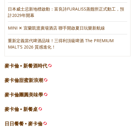
日本威士忌新地標啟動：富良詩FURALISS蒸餾所正式動工，預
計2029年開幕
MINI ✕ 宜蘭凱渡廣場酒店 聯手開啟夏日玩樂新航線
重新定義當代啤酒品味！三得利頂級啤酒 The PREMIUM
MALT’S 2026 質感進化！
麥卡倫 • 新餐酒時代
麥卡倫甜蜜新浪潮
麥卡倫團圓美味學
麥卡倫 • 新餐桌
日日餐餐 • 麥卡倫