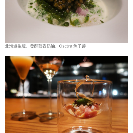
北海道生蠔、發酵茴香奶油、Osetra 魚子醬