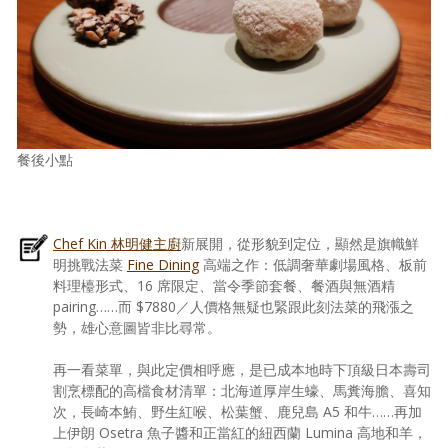
餐後小點
Chef Kin 林明健主廚
新展開，從形貌到定位，顯然是旗幟鮮
明挑戰法菜
Fine Dining
高端之作：低調奢華劇場風格、板前
料理檯形式、16 席限定、當令季節套餐、餐酒與無酒精
pairing……而 $7880／人價格無疑也緊跟此刻法菜的飛漲之
勢，雄心意圖皆非比尋常。
再一看菜單，與此定價相呼應，是已成本地時下頂級日本壽司
割烹標配的高檔食材清單：北海道厚岸生蠔、馬糞海膽、喜知
次，長崎本鮪、野生紅喉、松葉蟹、鹿兒島 A5 和牛……再加
上伊朗 Osetra 魚子醬和正當紅的紐西蘭 Lumina 高地和羊，