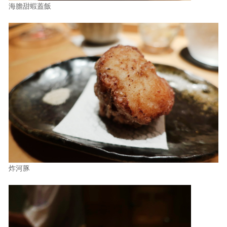
海膽甜蝦蓋飯
炸河豚