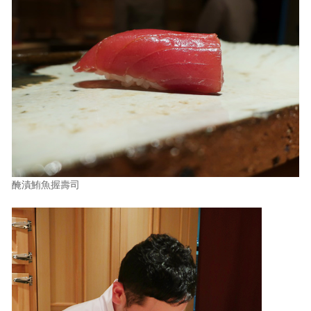
醃漬鮪魚握壽司