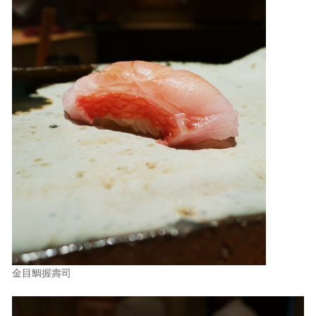
金目鯛握壽司