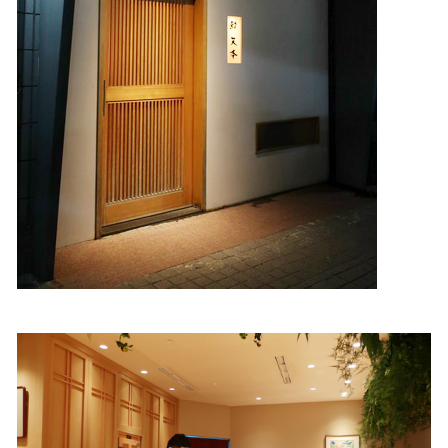
照相簿
影音區
創意出版服務
歷史區
關於Yilan
個人著作
活動實況記錄
媒體報導一覽
合作與代言
訂閱電子報