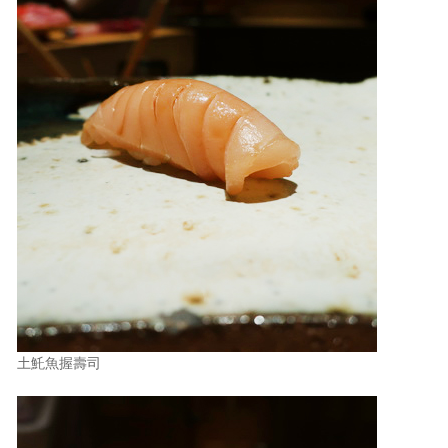
土魠魚握壽司