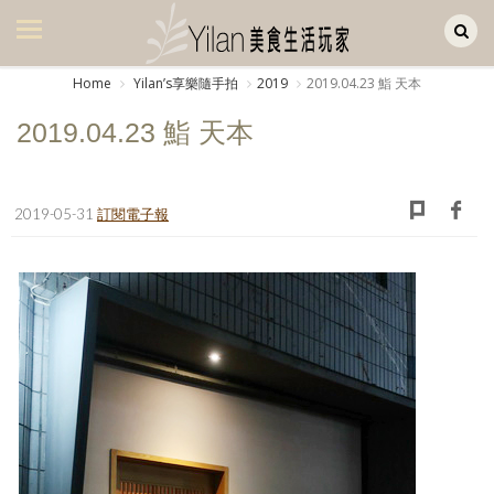
Yilan作品區
美食集
Home
Yilanʼs享樂隨手拍
2019
2019.04.23 鮨 天本
美飲集
2019.04.23 鮨 天本
廚房集
旅遊集
2019-05-31
訂閱電子報
旅遊美食集
生活風
書房集
日記簿
餐桌週記
享樂隨手拍