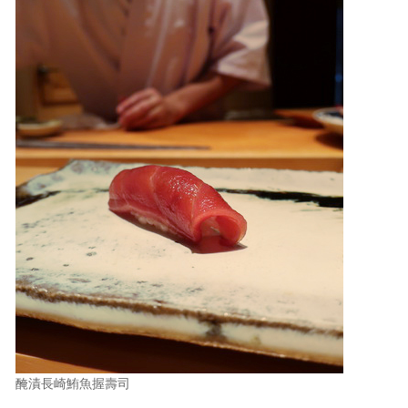
醃漬長崎鮪魚握壽司