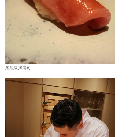
鮪魚腹握壽司