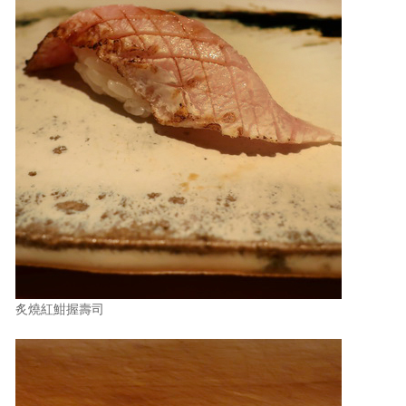
炙燒紅魽握壽司