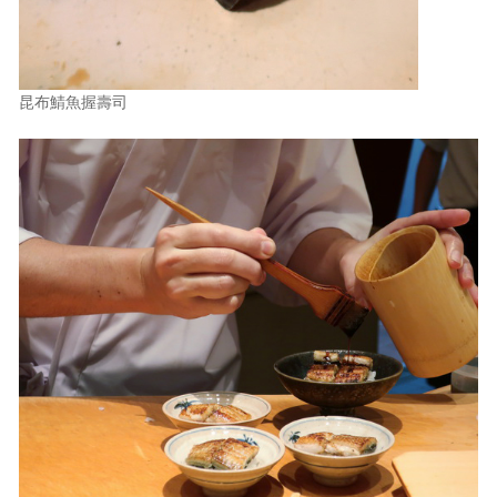
昆布鯖魚握壽司