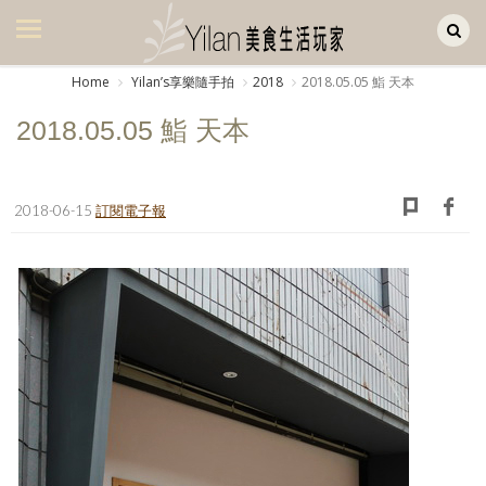
Yilan作品區
美食集
Home
Yilanʼs享樂隨手拍
2018
2018.05.05 鮨 天本
美飲集
2018.05.05 鮨 天本
廚房集
旅遊集
2018-06-15
訂閱電子報
旅遊美食集
生活風
書房集
日記簿
餐桌週記
享樂隨手拍