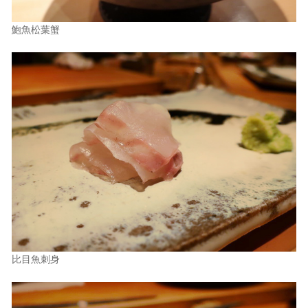
鮑魚松葉蟹
比目魚刺身