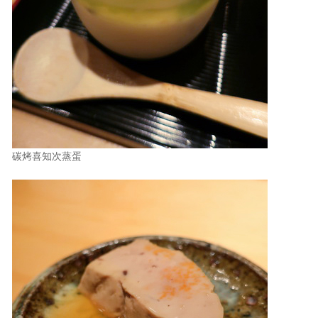
碳烤喜知次蒸蛋