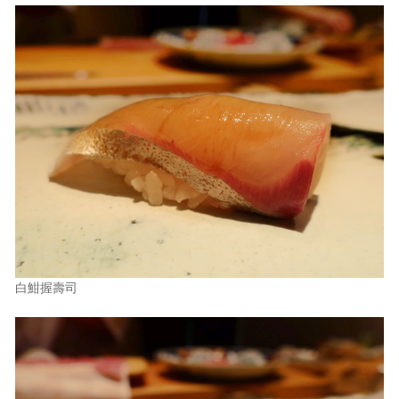
白魽握壽司