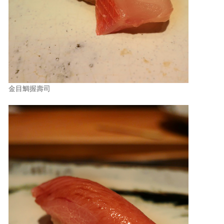
金目鯛握壽司