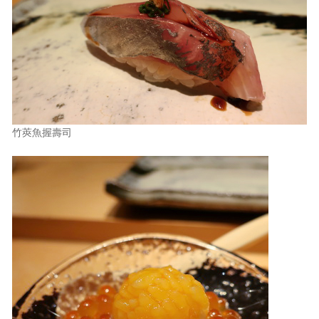
竹莢魚握壽司