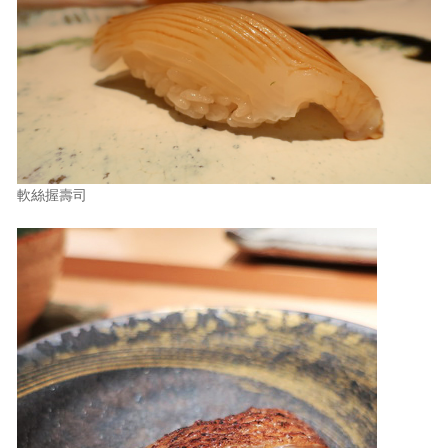
軟絲握壽司