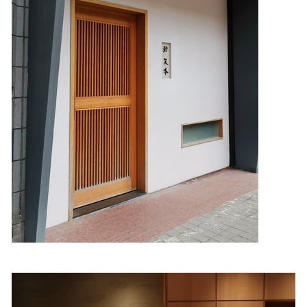
照相簿
影音區
創意出版服務
歷史區
關於Yilan
個人著作
活動實況記錄
媒體報導一覽
合作與代言
訂閱電子報