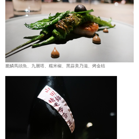
脆鱗馬頭魚、九層塔、糯米椒、黑蒜美乃滋、烤金桔