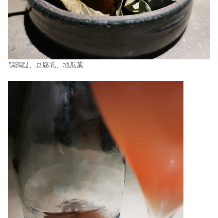
鵪鶉腿、豆腐乳、地瓜葉