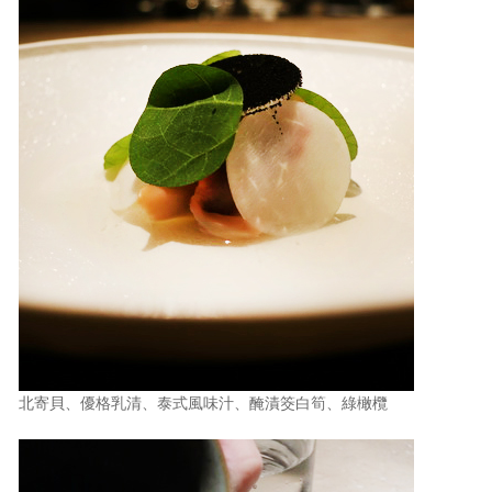
北寄貝、優格乳清、泰式風味汁、醃漬筊白筍、綠橄欖