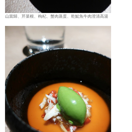
山當歸、芹菜根、枸杞、蟹肉蒸蛋、乾魷魚牛肉澄清高湯