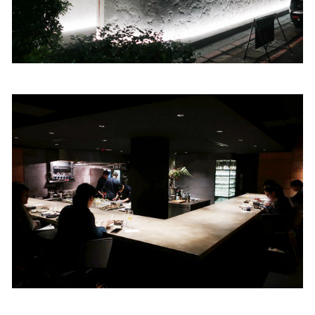
照相簿
影音區
創意出版服務
歷史區
關於Yilan
個人著作
活動實況記錄
媒體報導一覽
合作與代言
訂閱電子報