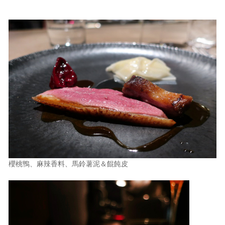
櫻桃鴨、麻辣香料、馬鈴薯泥＆餛飩皮