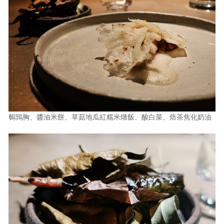
鵪鶉胸、醬油米餅、草菇地瓜紅糯米燉飯、酸白菜、焙茶焦化奶油