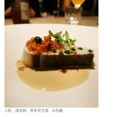
土魠、櫻花蝦、香草苦艾酒、白乳酪