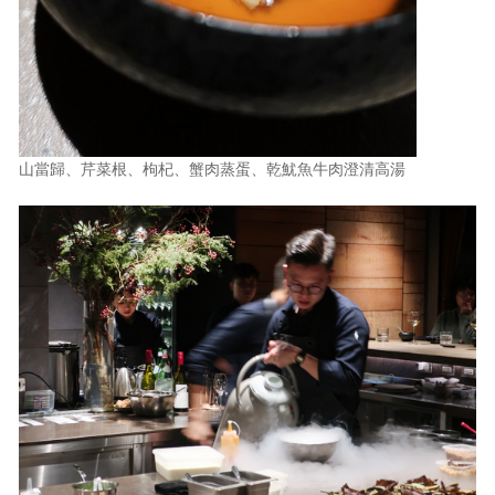
山當歸、芹菜根、枸杞、蟹肉蒸蛋、乾魷魚牛肉澄清高湯