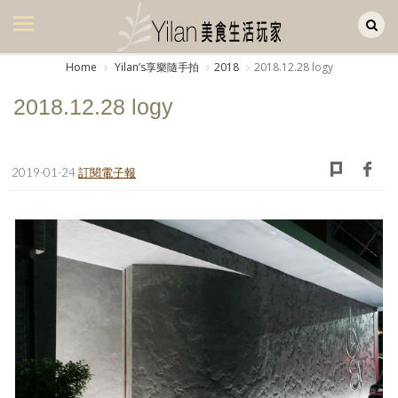
Yilan作品區
美食集
Home
Yilanʼs享樂隨手拍
2018
2018.12.28 logy
美飲集
2018.12.28 logy
廚房集
旅遊集
2019-01-24
訂閱電子報
旅遊美食集
生活風
書房集
日記簿
餐桌週記
享樂隨手拍