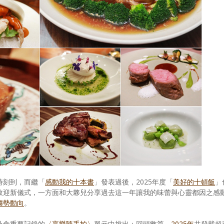
時刻到，而繼「
感動我的十本書
」發表過後，2025年度「
美好的十頓飯
」
故迎新儀式，一方面和大夥兒分享過去這一年讓我的味蕾與心靈都因之感
趨勢動向
。
外食重要記錄的
〈享樂隨手拍〉
單元中挑出；回頭數算，
2025年
共登載超