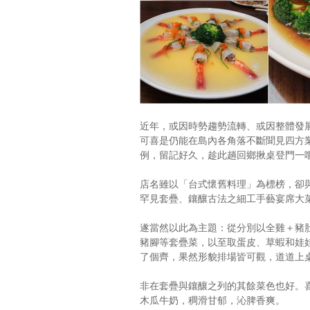
近年，或因時勢趨勢流轉、或因整體發
可喜是仍能在島內各角落不斷聞見四方
例，留記好久，趁此趟回鄉揪桌登門一
店名雖以「台式懷舊料理」為標榜，卻
罕見套疊、鑲釀古法之細工手藝宴席大
遂當然以此為主題：從分別以全雞＋豬
豬腳等套疊菜，以至取蛋皮、草蝦和娃
了個齊，果然形貌排場皆可觀，道道上
非在套疊與鑲釀之列的其餘菜色也好。
木瓜牛奶，稠滑甘郁，沁脾香爽。