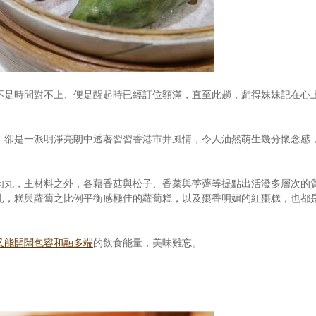
不是時間對不上、便是醒起時已經訂位額滿，直至此趟，虧得妹妹記在心
，卻是一派明淨亮朗中透著習習香港市井風情，令人油然萌生幾分懷念感
肉丸，主材料之外，各藉香菇與松子、香菜與荸薺等提點出活潑多層次的
扎，糕與蘿蔔之比例平衡感極佳的蘿蔔糕，以及棗香明媚的紅棗糕，也都
又能開闊包容和融多端
的飲食能量，美味難忘。