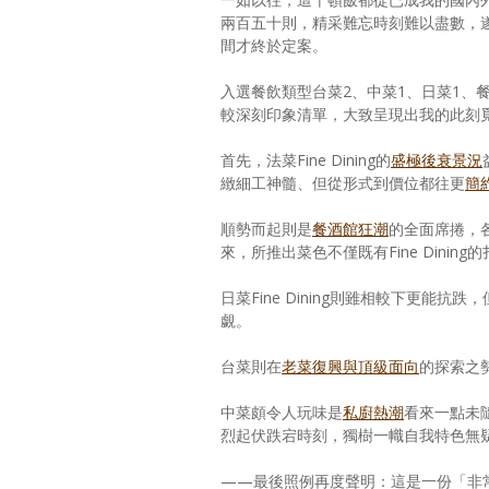
兩百五十則，精采難忘時刻難以盡數，
間才終於定案。
入選餐飲類型台菜2、中菜1、日菜1、
較深刻印象清單，大致呈現出我的此刻
首先，法菜Fine Dining的
盛極後衰景況
緻細工神髓、但從形式到價位都往更
簡
順勢而起則是
餐酒館狂潮
的全面席捲，
來，所推出菜色不僅既有Fine Dini
日菜Fine Dining則雖相較下更能
覷。
台菜則在
老菜復興與頂級面向
的探索之
中菜頗令人玩味是
私廚熱潮
看來一點未
烈起伏跌宕時刻，獨樹一幟自我特色無
——最後照例再度聲明：這是一份「非