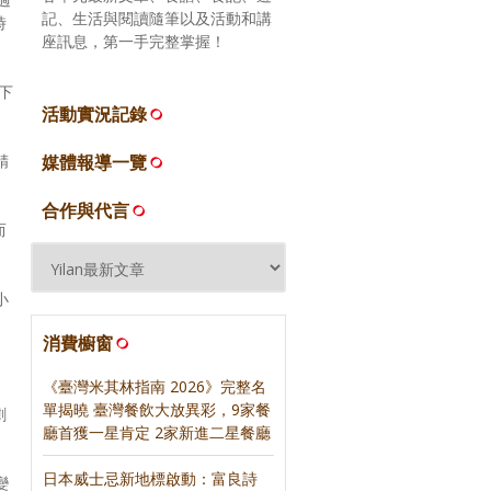
記、生活與閱讀隨筆以及活動和講
時
座訊息，第一手完整掌握！
下
活動實況記錄
精
媒體報導一覽
合作與代言
而
小
消費櫥窗
《臺灣米其林指南 2026》完整名
單揭曉 臺灣餐飲大放異彩，9家餐
劇
廳首獲一星肯定 2家新進二星餐廳
日本威士忌新地標啟動：富良詩
變