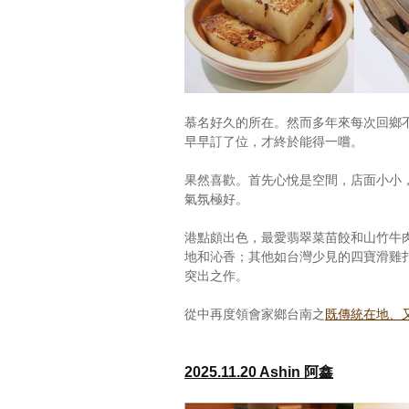
慕名好久的所在。然而多年來每次回鄉
早早訂了位，才終於能得一嚐。
果然喜歡。首先心悅是空間，店面小小
氣氛極好。
港點頗出色，最愛翡翠菜苗餃和山竹牛
地和沁香；其他如台灣少見的四寶滑雞
突出之作。
從中再度領會家鄉台南之
既傳統在地、
2025.11.20 Ashin 阿鑫