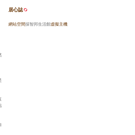
居心誌
網站空間
採智邦生活館
虛擬主機
然
是
豆
點
自