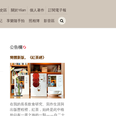
史區
關於Yilan
個人著作
訂閱電子報
記
享樂隨手拍
照相簿
影音區
公告欄
簡體新版。《紅茶經》
在我的長長飲食研究、寫作生涯與
出版歷程裡，紅茶，始終是此中格
外佔有一席之地的一類——自二十