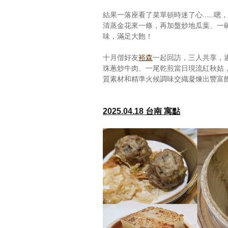
結果一落座看了菜單頓時迷了心……嗯
清蒸金花來一條，再加盤炒地瓜葉、一
味，滿足大飽！
十月偕好友
裕森
一起回訪，三人共享，
珠蔥炒牛肉、一尾乾煎當日現流紅秋姑
質素材和精準火候調味交織凝煉出豐富
2025.04.18 台南 寓點