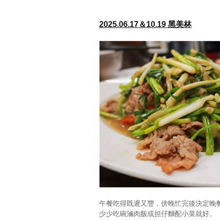
2025.06.17＆10.19 黑美林
午餐吃得既遲又豐，傍晚忙完後決定晚
少少吃碗滷肉飯或担仔麵配小菜就好。