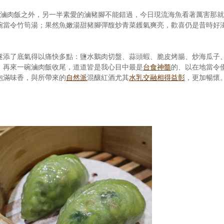
，滷肉飯之外，另一半素愛的滷豬腳不能錯過，今日現流海魚看著厲害那就
碗當令竹筍湯；果然魚嫩湯甜豬腳彈馥炒青菜鑊氣爽亮，歡喜仍是昔時好
遂添了底氣得以痛快多點：鹽水鵝肉切盤、蒜頭蝦、脆皮烤腸、炒海瓜子
，再來一碗滷肉飯收尾，道道皆是我心目中最是
台食神髓
的、以在地當令
飽滿味香，與所帶來的
自然派
混釀紅酒尤其
水乳交融相得益彰
，更加暢懷