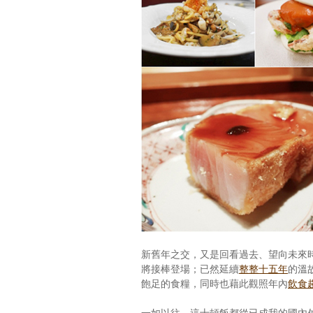
新舊年之交，又是回看過去、望向未來
將接棒登場；已然延續
整整十五年
的溫
飽足的食糧，同時也藉此觀照年內
飲食
一如以往，這十頓飯都從已成我的國內