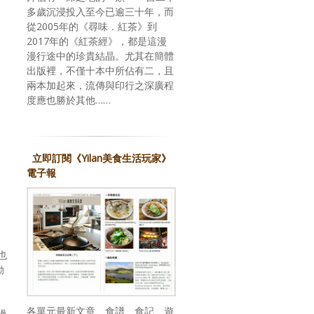
多歲沉浸投入至今已逾三十年，而
從2005年的《尋味．紅茶》到
2017年的《紅茶經》，都是這漫
漫行途中的珍貴結晶。尤其在簡體
出版裡，不僅十本中所佔有二，且
兩本加起來，流傳與印行之深廣程
度應也勝於其他……
立即訂閱《Yilan美食生活玩家》
電子報
也
動
各單元最新文章、食譜、食記、遊
過