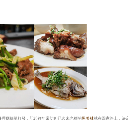
餐理應簡單打發，記起往年常訪但已久未光顧的
黑美林
就在回家路上，決