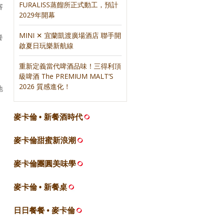
FURALISS蒸餾所正式動工，預計
審
2029年開幕
MINI ✕ 宜蘭凱渡廣場酒店 聯手開
餐
啟夏日玩樂新航線
重新定義當代啤酒品味！三得利頂
級啤酒 The PREMIUM MALT’S
2026 質感進化！
地
麥卡倫 • 新餐酒時代
麥卡倫甜蜜新浪潮
麥卡倫團圓美味學
麥卡倫 • 新餐桌
日日餐餐 • 麥卡倫