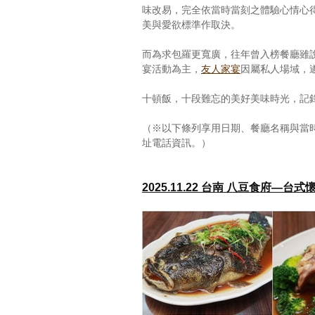
味改易，完全依當時當刻之體驗心情心
美與愛欲標準作取決。
而為求包羅更寬廣，往年曾入榜餐廳雖
宴活動為主，
友人家宴
因屬私人場域，
十頓飯，十段難忘的美好美味時光，記
（※以下條列享用日期、餐廳名稱與當
址電話資訊。）
2025.11.22 台南 八豆食府—台