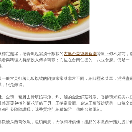
展穩定趨緩，感覺風起雲湧十數載的
古早台菜復興食潮
聲量上似不如前，
業者與料理人持續投入傳承耕耘；而位在台南仁德的「八豆食府」便是一
嚐。
與一般常見打著此般旗號的阿嬤家常菜非常不同，細閱歷來菜單，滿滿盡
菜，很是難得。
肚、全鴨、豬腳去骨填餡再燉、炸、滷的金肚鮮菇雞湯、香酥鴨米糕與八
娃菜裹覆包捲的菊花筍絲干貝、玉捲富貴蝦、金波玉葉等鑲釀菜一口氣全
桌都引發陣陣讚嘆；味香質地則細緻婉雅，傳統台菜風範。
喜歡蔭瓜蒸筍殼魚，魚碩肉潤，火候調味俱佳；甜點的木瓜西米露則脫胎