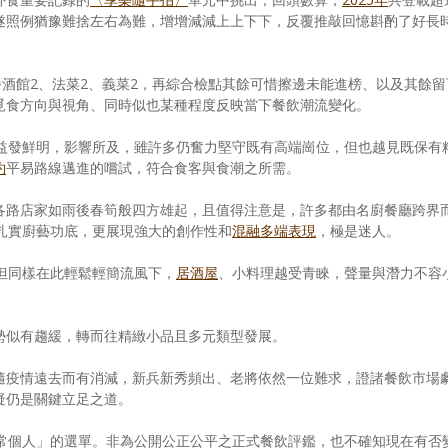
遂照例猶豫難捨左右為難，增增減減上上下下，反覆推敲回憶斟酌了好長
餐酒館2、法菜2、義菜2，再綜合檢點其餘可惜擦邊未能進榜、以及其餘留
覓食方向與視角、同時似也某種程度反映當下餐飲潮流變化。
益發鮮明，影響所及，雖許多仍奮力堅守既有高端崗位，但也越見既保有
約
平易路線邁進的嚐試，符合食客與食潮之所需。
各路店家如雨後春筍般四方雄起，且值得注意是，許多都由名廚餐廳跨界
ng的扎實廚藝功底，更展現強大的創作性和
混融多端表現
，極是迷人。
抗跌，但同樣在此輕鬆輕簡流風下，
居酒屋
、小料理越受青睞，聲量與潛力不容
勢似有趨緩，轉而往精緻小品且多元類型發展。
隨疫情遠去而有消減，新兵新秀頻出、老將依然一位難求，證諸餐飲市場
疑仍是關鍵立足之道。
常個人」的選單。非為公開公正公平之正式餐飲評鑑，也不確知現在有否