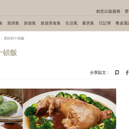
創意出版服務
歷
集
廚房集
旅遊集
旅遊美食集
生活風
書房集
日記簿
餐桌週
台灣，美好的十頓飯
十頓飯
分享貼文 :