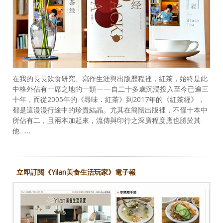
在我的長長飲食研究、寫作生涯與出版歷程裡，紅茶，始終是此
中格外佔有一席之地的一類——自二十多歲沉浸投入至今已逾三
十年，而從2005年的《尋味．紅茶》到2017年的《紅茶經》，
都是這漫漫行途中的珍貴結晶。尤其在簡體出版裡，不僅十本中
所佔有二，且兩本加起來，流傳與印行之深廣程度應也勝於其
他……
立即訂閱《Yilan美食生活玩家》電子報