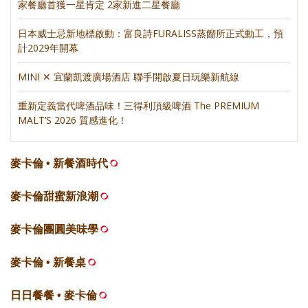
家餐廳首獲一星肯定 2家新進二星餐廳
日本威士忌新地標啟動：富良詩FURALISS蒸餾所正式動工，預
計2029年開幕
MINI ✕ 宜蘭凱渡廣場酒店 聯手開啟夏日玩樂新航線
重新定義當代啤酒品味！三得利頂級啤酒 The PREMIUM
MALT’S 2026 質感進化！
麥卡倫 • 新餐酒時代
麥卡倫甜蜜新浪潮
麥卡倫團圓美味學
麥卡倫 • 新餐桌
日日餐餐 • 麥卡倫