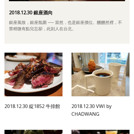
照相簿
2018.12.30 銀座酒向
影音區
銀座風致，銀座氛圍 ── 當然，也是銀座價位。醺醺然裡，不
禁稍微有點兒忘卻，此刻人在台北。
創意出版服務
歷史區
關於Yilan
個人著作
活動實況記錄
媒體報導一覽
合作與代言
2018.12.30 綻1852 牛排館
2018.12.30 VWI by
CHADWANG
訂閱電子報