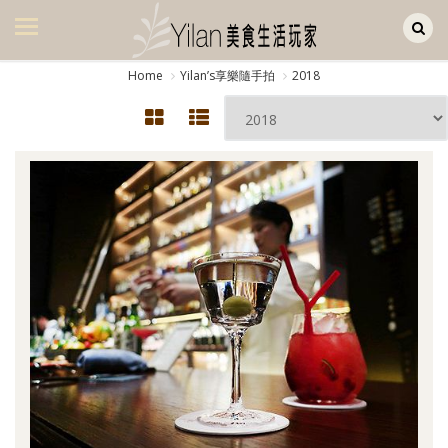
Yilan作品區
美食集
Home
Yilanʼs享樂隨手拍
2018
美飲集
廚房集
旅遊集
旅遊美食集
生活風
書房集
日記簿
餐桌週記
享樂隨手拍