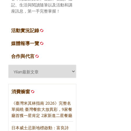
記、生活與閱讀隨筆以及活動和講
座訊息，第一手完整掌握！
活動實況記錄
媒體報導一覽
合作與代言
消費櫥窗
《臺灣米其林指南 2026》完整名
單揭曉 臺灣餐飲大放異彩，9家餐
廳首獲一星肯定 2家新進二星餐廳
日本威士忌新地標啟動：富良詩