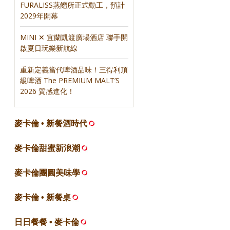
FURALISS蒸餾所正式動工，預計
2029年開幕
MINI ✕ 宜蘭凱渡廣場酒店 聯手開
啟夏日玩樂新航線
重新定義當代啤酒品味！三得利頂
級啤酒 The PREMIUM MALT’S
2026 質感進化！
麥卡倫 • 新餐酒時代
麥卡倫甜蜜新浪潮
麥卡倫團圓美味學
麥卡倫 • 新餐桌
日日餐餐 • 麥卡倫