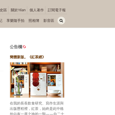
史區
關於Yilan
個人著作
訂閱電子報
記
享樂隨手拍
照相簿
影音區
公告欄
簡體新版。《紅茶經》
在我的長長飲食研究、寫作生涯與
出版歷程裡，紅茶，始終是此中格
外佔有一席之地的一類——自二十