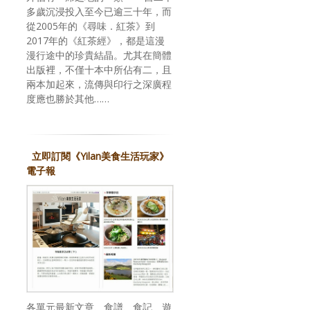
多歲沉浸投入至今已逾三十年，而
從2005年的《尋味．紅茶》到
2017年的《紅茶經》，都是這漫
漫行途中的珍貴結晶。尤其在簡體
出版裡，不僅十本中所佔有二，且
兩本加起來，流傳與印行之深廣程
度應也勝於其他……
立即訂閱《Yilan美食生活玩家》
電子報
各單元最新文章、食譜、食記、遊