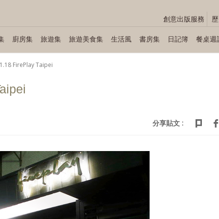
創意出版服務
歷
集
廚房集
旅遊集
旅遊美食集
生活風
書房集
日記簿
餐桌週
1.18 FirePlay Taipei
aipei
分享貼文 :