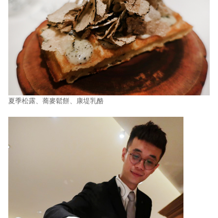
夏季松露、蕎麥鬆餅、康堤乳酪