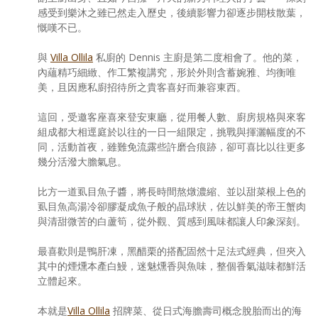
感受到樂沐之雖已然走入歷史，後續影響力卻逐步開枝散葉，
慨嘆不已。
與
Villa Ollila
私廚的 Dennis 主廚是第二度相會了。他的菜，
內蘊精巧細緻、作工繁複講究，形於外則含蓄婉雅、均衡唯
美，且因應私廚招待所之貴客喜好而兼容東西。
這回，受邀客座喜來登安東廳，從用餐人數、廚房規格與來客
組成都大相逕庭於以往的一日一組限定，挑戰與揮灑幅度的不
同，活動首夜，雖難免流露些許磨合痕跡，卻可喜比以往更多
幾分活潑大膽氣息。
比方一道虱目魚子醬，將長時間熬燉濃縮、並以甜菜根上色的
虱目魚高湯冷卻膠凝成魚子般的晶球狀，佐以鮮美的帝王蟹肉
與清甜微苦的白蘆筍，從外觀、質感到風味都讓人印象深刻。
最喜歡則是鴨肝凍，黑醋栗的搭配固然十足法式經典，但夾入
其中的煙燻本產白鰻，迷魅燻香與魚味，整個香氣滋味都鮮活
立體起來。
本就是
Villa Ollila
招牌菜、從日式海膽壽司概念脫胎而出的海