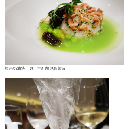
榛果奶油烤干貝、羊肚菌與綠蘆筍