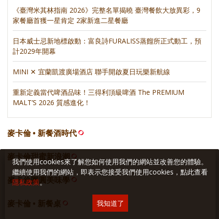
《臺灣米其林指南 2026》完整名單揭曉 臺灣餐飲大放異彩，9
家餐廳首獲一星肯定 2家新進二星餐廳
日本威士忌新地標啟動：富良詩FURALISS蒸餾所正式動工，預
計2029年開幕
MINI ✕ 宜蘭凱渡廣場酒店 聯手開啟夏日玩樂新航線
重新定義當代啤酒品味！三得利頂級啤酒 The PREMIUM
MALT’S 2026 質感進化！
麥卡倫 • 新餐酒時代
麥卡倫甜蜜新浪潮
我們使用cookies來了解您如何使用我們的網站並改善您的體驗。
繼續使用我們的網站，即表示您接受我們使用cookies，點此查看
麥卡倫團圓美味學
隱私政策
。
我知道了
麥卡倫 • 新餐桌