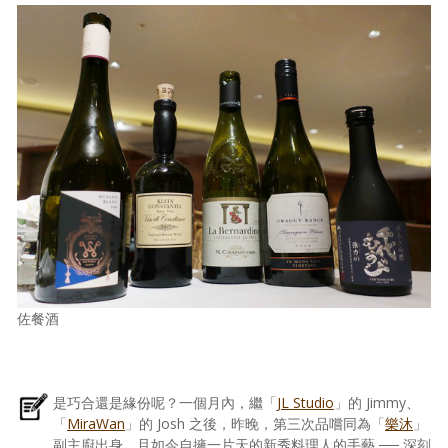
佐餐酒
是巧合還是緣份呢？一個月內，繼「
JL Studio
」的 Jimmy、
「
MiraWan
」的 Josh 之後，昨晚，第三次品嚐同為「
樂沐
」
副主廚出身、且如今自擁一片天的新秀料理人的手藝 ── 深刻