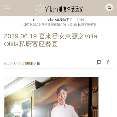
Yilan作品區
美食集
Home
Yilanʼs享樂隨手拍
2019
2019.06.19 喜來登安東廳之Villa Ollila私廚客座餐宴
美飲集
2019.06.19 喜來登安東廳之Villa
廚房集
Ollila私廚客座餐宴
旅遊集
旅遊美食集
2019-07-31
訂閱電子報
生活風
書房集
日記簿
餐桌週記
享樂隨手拍