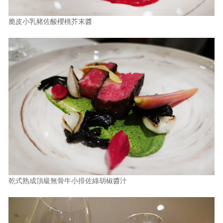
脆皮小乳豬佐酸櫻桃芥末醬
乾式熟成頂級無骨牛小排佐綠胡椒醬汁