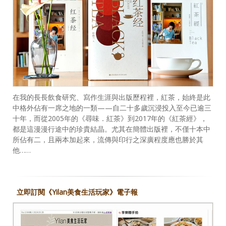
在我的長長飲食研究、寫作生涯與出版歷程裡，紅茶，始終是此
中格外佔有一席之地的一類——自二十多歲沉浸投入至今已逾三
十年，而從2005年的《尋味．紅茶》到2017年的《紅茶經》，
都是這漫漫行途中的珍貴結晶。尤其在簡體出版裡，不僅十本中
所佔有二，且兩本加起來，流傳與印行之深廣程度應也勝於其
他……
立即訂閱《Yilan美食生活玩家》電子報