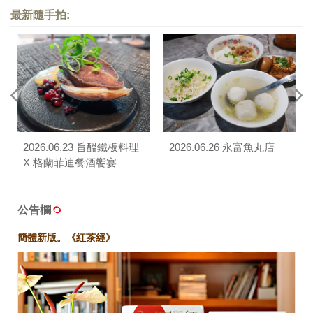
最新隨手拍:
2026.06.23 旨醞鐵板料理
2026.06.26 永富魚丸店
X 格蘭菲迪餐酒饗宴
公告欄
簡體新版。《紅茶經》