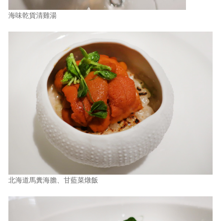
海味乾貨清雞湯
北海道馬糞海膽、甘藍菜燉飯