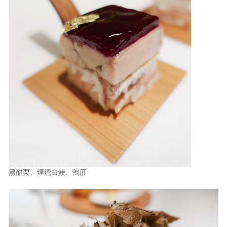
黑醋栗、煙燻白鰻、鴨肝