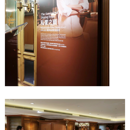
照相簿
影音區
創意出版服務
歷史區
關於Yilan
個人著作
活動實況記錄
媒體報導一覽
合作與代言
訂閱電子報