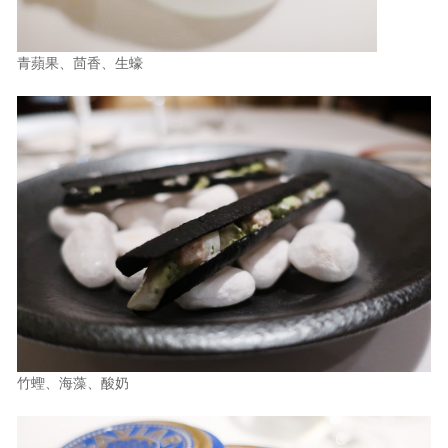
青蘋果、茴香、生蠔
竹蟶、海藻、酸奶