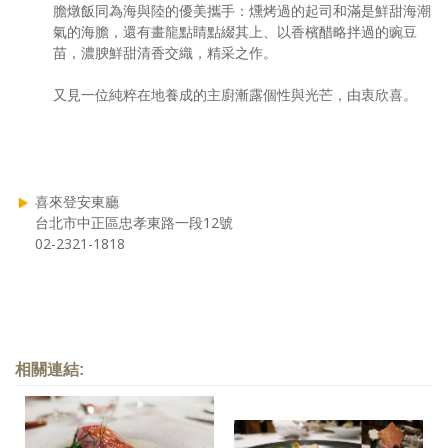
膽燉飯同為海與陸的優美攜手：燻烤過的起司和滿是鮮甜海潮
氣的海膽，還有畫龍點睛點綴其上、以香檳醋略拌過的豌豆
苗，濃腴鮮甜清香交織，精采之作。
又見一位純粹在地養成的主廚漸露個性與光芒，由衷欣喜。
喜來登安東廳
台北市中正區忠孝東路一段12號
02-2321-1818
相關連結: