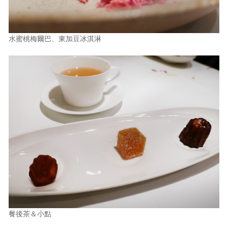
水蜜桃梅爾巴、東加豆冰淇淋
餐後茶＆小點