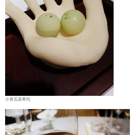
小黃瓜莫希托