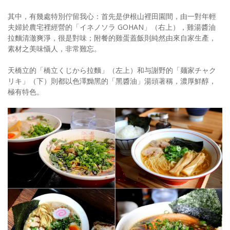
其中，有幾處特別佇留我心：首先是伊根山裡田園間，由一對年輕
夫婦於農宅裡經營的「イネノソラ GOHAN」（右上），雞湯醬油
拉麵清澈爽淨，很是對味；附餐的雞蛋蓋飯則純然由來自家生產，
素材之美味懾人，非常難忘。
天橋立的「橋立くじから拉麵」（左上）和与謝野的「麺家チャク
リキ」（下）則都以色澤黝黑的「黑醬油」湯頭著稱，濃厚鮮醇，
極有特色。