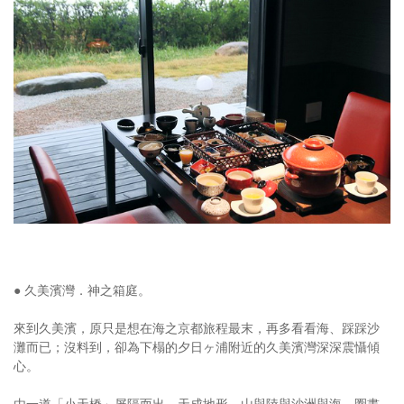
照相簿
影音區
創意出版服務
歷史區
關於Yilan
個人著作
活動實況記錄
媒體報導一覽
● 久美濱灣．神之箱庭。
合作與代言
來到久美濱，原只是想在海之京都旅程最末，再多看看海、踩踩沙
灘而已；沒料到，卻為下榻的夕日ヶ浦附近的久美濱灣深深震懾傾
訂閱電子報
心。
由一道「小天橋」屏隔而出，天成地形，山與陸與沙洲與海，圈畫