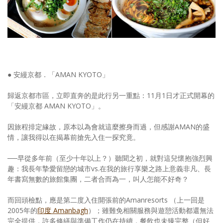
● 安縵京都．「AMAN KYOTO」
歸返京都市區，立即直奔的是此行另一重點：11月1日才正式開幕的
「安縵京都 AMAN KYOTO」。
因旅程排定緣故，原本以為會就這麼擦身而過，但感謝AMAN的盛
情，讓我得以在揭幕前搶先入住一探究竟。
──早從多年前（至少十年以上？）聽聞之初，就對這兒懷抱強烈興
趣：我長年摯愛留戀的城市vs.在我的旅行享樂之路上意義非凡、長
年書寫無數的旅館集團，二者合而為一，叫人怎能不好奇？
而回頭檢點，應是第二度入住開張前的Amanresorts （上一回是
2005年的
印度 Amanbagh
）；雖難免相關服務與遊憩活動都還無法
完全提供，許多修繕與準備工作仍在持續，餐飲也未臻完整（但好