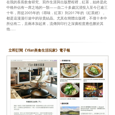
在我的長長飲食研究、寫作生涯與出版歷程裡，紅茶，始終是此
中格外佔有一席之地的一類——自二十多歲沉浸投入至今已逾三
十年，而從2005年的《尋味．紅茶》到2017年的《紅茶經》，
都是這漫漫行途中的珍貴結晶。尤其在簡體出版裡，不僅十本中
所佔有二，且兩本加起來，流傳與印行之深廣程度應也勝於其
他……
立即訂閱《Yilan美食生活玩家》電子報