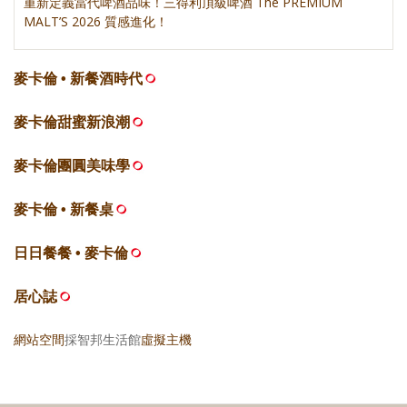
重新定義當代啤酒品味！三得利頂級啤酒 The PREMIUM
MALT’S 2026 質感進化！
麥卡倫 • 新餐酒時代
麥卡倫甜蜜新浪潮
麥卡倫團圓美味學
麥卡倫 • 新餐桌
日日餐餐 • 麥卡倫
居心誌
網站空間
採智邦生活館
虛擬主機