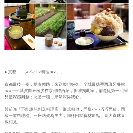
● 京都．「スペイン料理aca」。
京都最後一夜，朋友領路，來到饞想好久、全城最搶手西班牙餐館
aca ── 其實向來極少在京都吃西菜，但唯獨此家，卻是從第一回聞
見便深感興趣；此番一嚐，果然深得我心。
與前晚「不能說的割烹料理店」形式相似，同樣小小巧巧面積，同
樣一道料理檯、一座烤架為主力，同樣回歸食材原點，直火直球直
截相見。