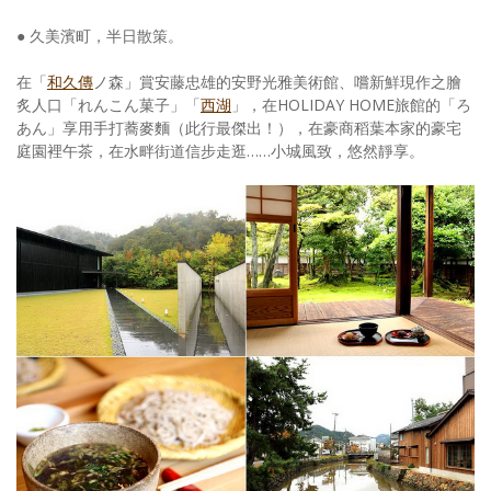
● 久美濱町，半日散策。
在「
和久傳
ノ森」賞安藤忠雄的安野光雅美術館、嚐新鮮現作之膾
炙人口「れんこん菓子」「
西湖
」，在HOLIDAY HOME旅館的「ろ
あん」享用手打蕎麥麵（此行最傑出！），在豪商稻葉本家的豪宅
庭園裡午茶，在水畔街道信步走逛……小城風致，悠然靜享。