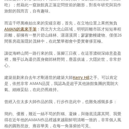
吃）；然藉此一窺旅館真正落定問世前的雛形，對長年研究與寫作
旅館的我而言，自有趣味。
而這千呼萬喚始出來的安縵京都，首先，在立地位置上果然無負
AMAN的素來手筆
：西北方大北山區域，明明距離市區才短短車程
距離，卻擁有一整片碧山綠林、潺潺溪澗；寥寥數幢建物、僅僅26
間客房疏落隱於茂林中，在此繁華都會中委實奢侈至極。
讓從海畔山間一路行來的我，落腳三日夜，在這苔濃樹深綠意盈盈
裡，幾乎以為還仍置身鄉郊林野間，塵囂俱遠，大隱於世，非常舒
心。
建築規劃來自去年才剛過世的建築大師
Kerry Hill
之手。可以肯定
是，依然非常 AMAN品質，我認為是超乎其他旅館集團的寬朗大
氣、細緻妥貼，在此仍舊維持。
曾經入住太多大師作品的我，行步作息此中，也難免感慨多多：
簡約、優雅，幾近一絲不苟的對稱、凝鍊，與徹底流露其間、我覺
得在近年他的AMAN作品裡越來越顯鮮明清晰一致的，非常個人風
格的圓熟世故、雍容華美，在每一角落俯拾可見。