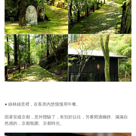
● 綠林綠意裡，在客房內悠慢慢用午餐。
因著安縵京都，意外體驗了，有別於以往，另番閑適幽靜、滿滿自
然感的，京都氛圍、京都時光。