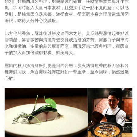
類別則雖屬西班牙料理，廚藝路數也確實一任縱情率意西班牙小館
風，卻同時融入大量日本素材，且交揉手法一點不見刻意；可以感
受到，是純然因立足京都，遂從食材、從烹調本身之理所當然所需
著眼，吃得人分外心悅誠服。
比方他的香魚，酥炸後以餅皮連同木之芽、黃瓜絲與蔥捲起並點以
雪莉醋，鮮香微苦與清脆青碧交揉成活潑的芬芳。河豚白子與車海
老和橄欖油、多量的蒜與蝦膏同烹，西班牙當地經典料理，卻因白
子的加入而加倍濃郁黏稠、鮮美奪人。
壓軸的秋刀魚海鮮飯則更是日西合融：炭火烤得焦香的秋刀魚和各
種海鮮同炊，魚香海味雄渾狂野如一擊重拳，至今回味，猶然迷魅
心醉。