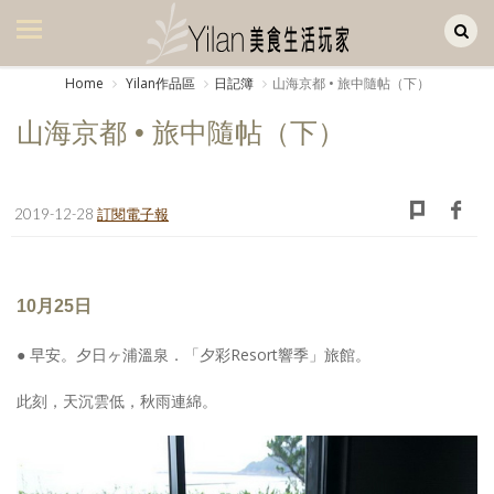
Yilan作品區
美食集
Home
Yilan作品區
日記簿
山海京都 • 旅中隨帖（下）
美飲集
山海京都 • 旅中隨帖（下）
廚房集
旅遊集
2019-12-28
訂閱電子報
旅遊美食集
生活風
10月25日
書房集
● 早安。夕日ヶ浦溫泉．「夕彩Resort響季」旅館。
日記簿
此刻，天沉雲低，秋雨連綿。
餐桌週記
享樂隨手拍