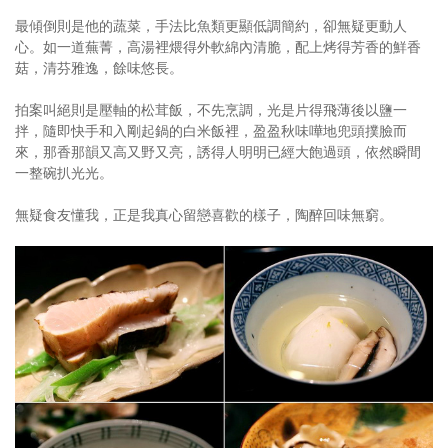
最傾倒則是他的蔬菜，手法比魚類更顯低調簡約，卻無疑更動人
心。如一道蕪菁，高湯裡煨得外軟綿內清脆，配上烤得芳香的鮮香
菇，清芬雅逸，餘味悠長。
拍案叫絕則是壓軸的松茸飯，不先烹調，光是片得飛薄後以鹽一
拌，隨即快手和入剛起鍋的白米飯裡，盈盈秋味嘩地兜頭撲臉而
來，那香那韻又高又野又亮，誘得人明明已經大飽過頭，依然瞬間
一整碗扒光光。
無疑食友懂我，正是我真心留戀喜歡的樣子，陶醉回味無窮。