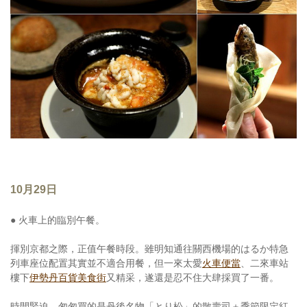
10月29日
● 火車上的臨別午餐。
揮別京都之際，正值午餐時段。雖明知通往關西機場的はるか特急
列車座位配置其實並不適合用餐，但一來太愛
火車便當
、二來車站
樓下
伊勢丹百貨美食街
又精采，遂還是忍不住大肆採買了一番。
時間緊迫，匆匆買的是丹後名物「とり松」的散壽司＋季節限定紅