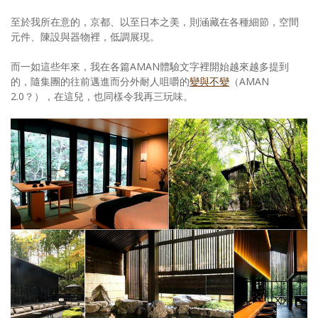
至於我所在意的，京都、以至日本之美，則涵藏在各種細節，空間
元件、陳設與器物裡，低調展現。
而一如這些年來，我在各篇AMAN體驗文字裡開始越來越多提到
的，隨集團的往前邁進而分外耐人咀嚼的
變與不變
（AMAN
2.0？），在這兒，也同樣令我再三玩味。