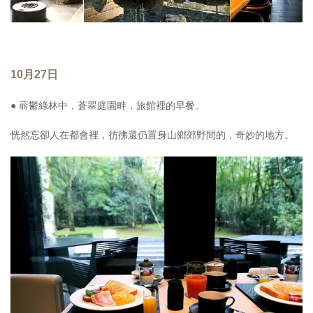
10月27日
● 蓊鬱綠林中，蒼翠庭園畔，旅館裡的早餐。
恍然忘卻人在都會裡，彷彿還仍置身山鄉郊野間的，奇妙的地方。