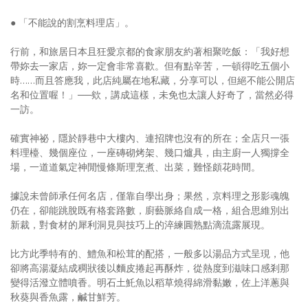
● 「不能說的割烹料理店」。
行前，和旅居日本且狂愛京都的食家朋友約著相聚吃飯：「我好想
帶妳去一家店，妳一定會非常喜歡。但有點辛苦，一頓得吃五個小
時……而且答應我，此店純屬在地私藏，分享可以，但絕不能公開店
名和位置喔！」──欸，講成這樣，未免也太讓人好奇了，當然必得
一訪。
確實神祕，隱於靜巷中大樓內、連招牌也沒有的所在；全店只一張
料理檯、幾個座位，一座磚砌烤架、幾口爐具，由主廚一人獨撐全
場，一道道氣定神閒慢條斯理烹煮、出菜，難怪頗花時間。
據說未曾師承任何名店，僅靠自學出身；果然，京料理之形影魂魄
仍在，卻能跳脫既有格套路數，廚藝脈絡自成一格，組合思維別出
新裁，對食材的犀利洞見與技巧上的淬練圓熟點滴流露展現。
比方此季特有的、鱧魚和松茸的配搭，一般多以湯品方式呈現，他
卻將高湯凝結成稠狀後以麵皮捲起再酥炸，從熱度到滋味口感剎那
變得活潑立體噴香。明石土魠魚以稻草燒得綿滑黏嫩，佐上洋蔥與
秋葵與香魚露，鹹甘鮮芳。