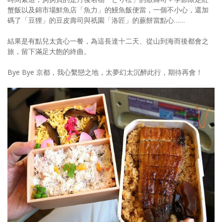
蟹飯以及錦市場鮮魚店「魚力」的鰻魚飯便當，一個不小心，還加
碼了「豆狸」的豆皮壽司與祇園「洛匠」的蕨餅當點心……
結果是有點兒太貪心一餐，為這長達十二天、從山到海而後都會之
旅，留下滿足大飽的終曲。
Bye Bye 京都，我心繫戀之地，太夢幻太沉醉此行，期待再會！