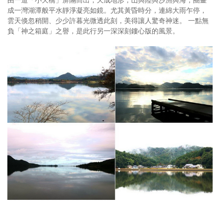
成一灣湖潭般平水靜淨凝亮如鏡。尤其黃昏時分，連綿大雨乍停，
雲天倏忽稍開、少少許暮光微透此刻，美得讓人驚奇神迷。 一點無
負「神之箱庭」之譽，是此行另一深深刻鏤心版的風景。