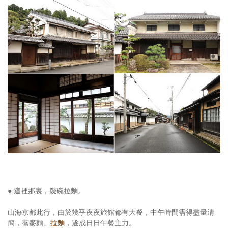
● 這裡那裏，幾碗拉麵。
山海京都此行，由於幾乎夜夜旅館都有大餐，中午時間需得盡量清
簡，蕎麥麵、
拉麵
，遂成日日午餐主力。