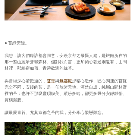
● 苔綠安縵。
我想，訪客們應該都會同意，安縵京都之最懾人處，是旅館所在的
那一整山蔥翠蒼鬱森林。但對我而言，更加傾心著迷則還有，山間
林裡，那綿密如毯、青碧欲滴的綠苔。
與曾經深心驚艷過的，
苔寺
與
無鄰庵
那精心造作、匠心獨運的苔庭
完全不同，安縵的苔，是一任放諸天地、渾然自成，純屬山間林野
裡的苔；也許不那麼豐碩腴美、繽紛多端，卻更多幾分安靜離俗、
質樸灑脫。
讓最愛青苔、尤其京都之苔的我，分外牽心繫戀難忘。