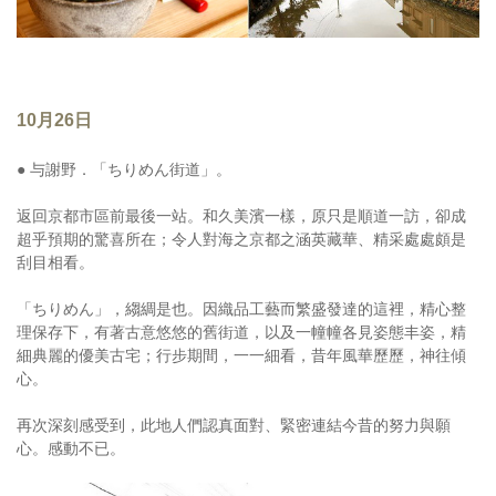
10月26日
● 与謝野．「ちりめん街道」。
返回京都市區前最後一站。和久美濱一樣，原只是順道一訪，卻成
超乎預期的驚喜所在；令人對海之京都之涵英藏華、精采處處頗是
刮目相看。
「ちりめん」，縐綢是也。因織品工藝而繁盛發達的這裡，精心整
理保存下，有著古意悠悠的舊街道，以及一幢幢各見姿態丰姿，精
細典麗的優美古宅；行步期間，一一細看，昔年風華歷歷，神往傾
心。
再次深刻感受到，此地人們認真面對、緊密連結今昔的努力與願
心。感動不已。