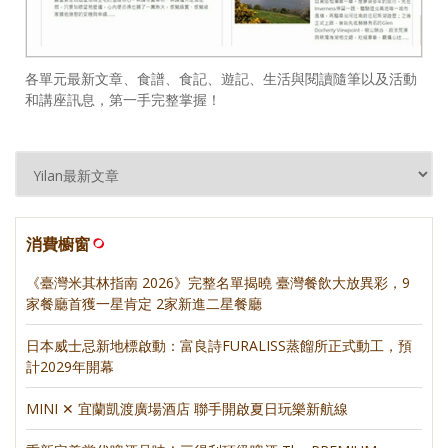
各單元最新文章、食譜、食記、遊記、生活與閱讀隨筆以及活動
和講座訊息，第一手完整掌握！
消費櫥窗
《臺灣米其林指南 2026》完整名單揭曉 臺灣餐飲大放異彩，9
家餐廳首獲一星肯定 2家新進二星餐廳
日本威士忌新地標啟動：富良詩FURALISS蒸餾所正式動工，預
計2029年開幕
MINI ✕ 宜蘭凱渡廣場酒店 聯手開啟夏日玩樂新航線