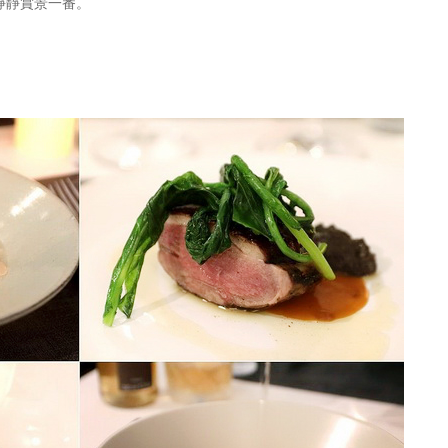
靜靜賞景一番。