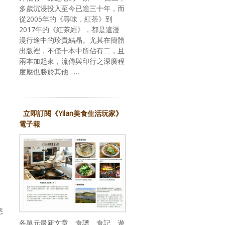
多歲沉浸投入至今已逾三十年，而
從2005年的《尋味．紅茶》到
2017年的《紅茶經》，都是這漫
漫行途中的珍貴結晶。尤其在簡體
出版裡，不僅十本中所佔有二，且
兩本加起來，流傳與印行之深廣程
度應也勝於其他……
立即訂閱《Yilan美食生活玩家》
電子報
悠
各單元最新文章、食譜、食記、遊