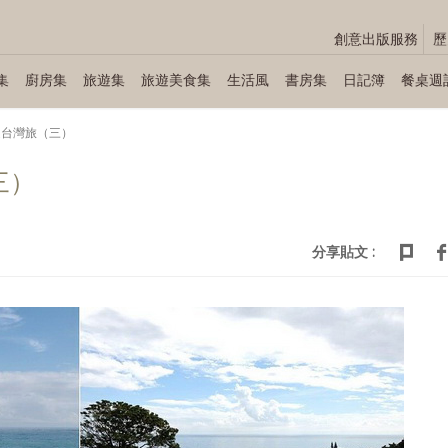
創意出版服務
歷
集
廚房集
旅遊集
旅遊美食集
生活風
書房集
日記簿
餐桌週
之台灣旅（三）
三）
分享貼文 :