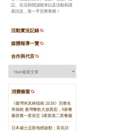
記、生活與閱讀隨筆以及活動和講
座訊息，第一手完整掌握！
活動實況記錄
媒體報導一覽
合作與代言
消費櫥窗
《臺灣米其林指南 2026》完整名
單揭曉 臺灣餐飲大放異彩，9家餐
廳首獲一星肯定 2家新進二星餐廳
日本威士忌新地標啟動：富良詩