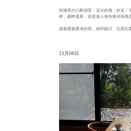
然後再次心醉感受，這兒的海，好近！
畔，顧畔凝看，皆是迷人海色海光海風
讓最愛最愛海的我，徜徉鎮日、忘我忘
11月08日