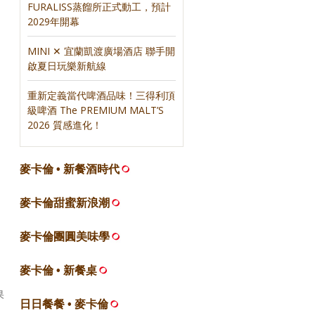
FURALISS蒸餾所正式動工，預計
2029年開幕
MINI ✕ 宜蘭凱渡廣場酒店 聯手開
啟夏日玩樂新航線
重新定義當代啤酒品味！三得利頂
級啤酒 The PREMIUM MALT’S
2026 質感進化！
麥卡倫 • 新餐酒時代
麥卡倫甜蜜新浪潮
麥卡倫團圓美味學
麥卡倫 • 新餐桌
果
日日餐餐 • 麥卡倫