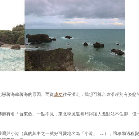
此戀著海賴著海的原因。而從
成功
往長濱走，我想可算台東沿岸別有姿態
赫赫有名「台東藍」一點不見，東北季風還暴烈得讓人差點站不住腳；但
沙灣與小港（真的其中之一就好可愛地名為「小港」……），讓移動過程變