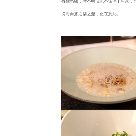
得極悠緩，時不時便忍不住停下車來，
徬海而旅之樂之趣，正在於此。