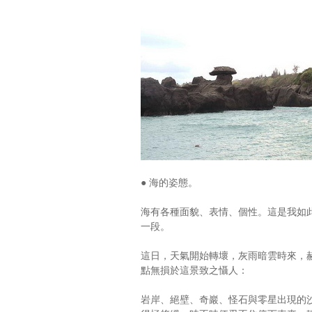
● 海的姿態。
海有各種面貌、表情、個性。這是我如
一段。
這日，天氣開始轉壞，灰雨暗雲時來，
點無損於這景致之懾人：
岩岸、絕壁、奇巖、怪石與零星出現的