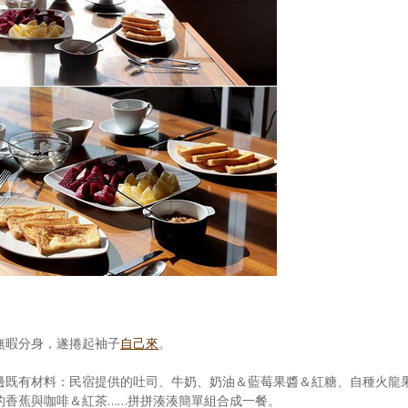
無暇分身，遂捲起袖子
自己來
。
邊既有材料：民宿提供的吐司、牛奶、奶油＆藍莓果醬＆紅糖、自種火龍
的香蕉與咖啡＆紅茶……拼拼湊湊簡單組合成一餐。