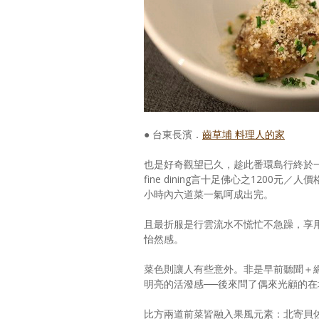
● 台東長濱．
齒草埔 料理人的家
也是好奇觀望已久，趁此番環島行終於
fine dining言十足佛心之120
小時內六道菜一氣呵成出完。
且最折服是行雲流水不慌忙不急躁，享
怡然感。
菜色則讓人有些意外。非是早前聽聞＋
明亮的活潑感──後來問了偶來光顧的
比方兩道前菜皆融入果風元素：北寄貝