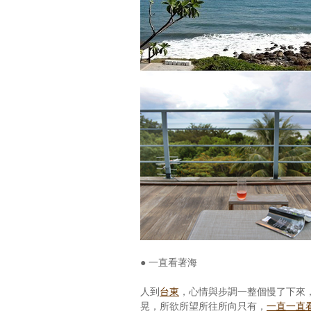
● 一直看著海
人到
台東
，心情與步調一整個慢了下來
晃，所欲所望所往所向只有，
一直一直