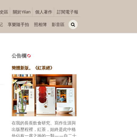
史區
關於Yilan
個人著作
訂閱電子報
記
享樂隨手拍
照相簿
影音區
公告欄
簡體新版。《紅茶經》
在我的長長飲食研究、寫作生涯與
出版歷程裡，紅茶，始終是此中格
外佔有一席之地的一類——自二十