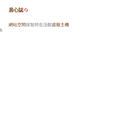
居心誌
網站空間
採智邦生活館
虛擬主機
＆