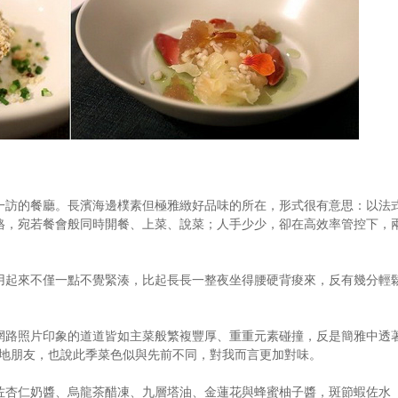
一訪的餐廳。長濱海邊樸素但極雅緻好品味的所在，形式很有意思：以法
0元／人價格，宛若餐會般同時開餐、上菜、說菜；人手少少，卻在高效率管控下，
用起來不僅一點不覺緊湊，比起長長一整夜坐得腰硬背痠來，反有幾分輕
網路照片印象的道道皆如主菜般繁複豐厚、重重元素碰撞，反是簡雅中透
在地朋友，也說此季菜色似與先前不同，對我而言更加對味。
佐杏仁奶醬、烏龍茶醋凍、九層塔油、金蓮花與蜂蜜柚子醬，斑節蝦佐水