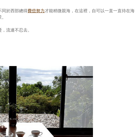
不同於西部總得
費些努力
才能稍微親海，在這裡，自可以一直一直待在海
景。
憂，流連不忍去。