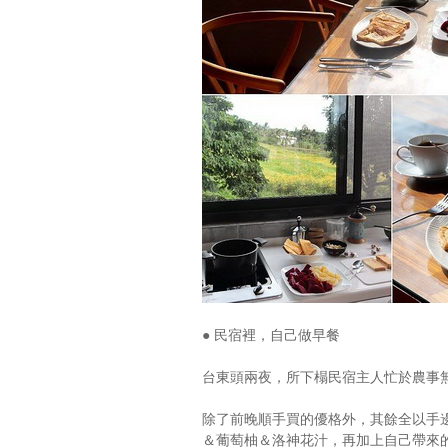
● 民宿裡，自己做早餐
台東頭兩夜，所下榻民宿主人忙於農事
除了前晚順手買的優格外，其餘全以手
＆葡萄柚＆洛神花汁，再加上自己帶來