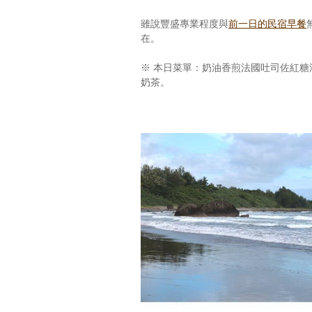
雖說豐盛專業程度與
前一日的民宿早餐
在。
※ 本日菜單：奶油香煎法國吐司佐紅
奶茶。