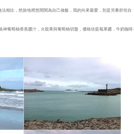
無法相比，然旅地裡悠閒閒為自己做飯，我的向來最愛，別是另番舒坦自
糖洛神葡萄柚香蕉醬汁，火龍果與葡萄柚切盤，優格佐藍莓果醬，牛奶咖啡