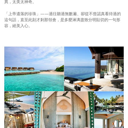
異，太美太神奇。
「上帝遺落的珍珠」——過往聽過無數遍、卻從不曾認真看待過的
這句話，直至此刻才剎那領會，是多麼淋漓盡致分明貼切的一句形
容，絕美入心。