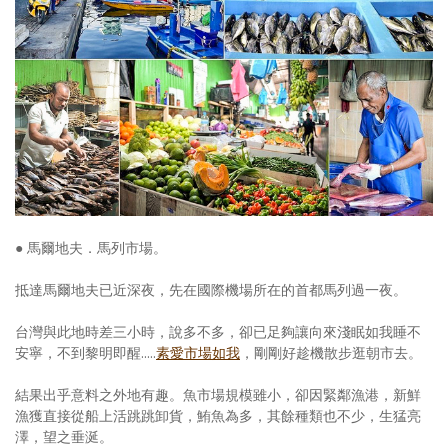
● 馬爾地夫．馬列市場。
抵達馬爾地夫已近深夜，先在國際機場所在的首都馬列過一夜。
台灣與此地時差三小時，說多不多，卻已足夠讓向來淺眠如我睡不
安寧，不到黎明即醒.....
素愛市場如我
，剛剛好趁機散步逛朝市去。
結果出乎意料之外地有趣。魚市場規模雖小，卻因緊鄰漁港，新鮮
漁獲直接從船上活跳跳卸貨，鮪魚為多，其餘種類也不少，生猛亮
澤，望之垂涎。