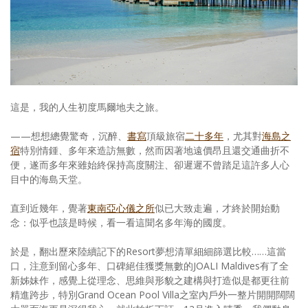
照相簿
影音區
創意出版服務
歷史區
這是，我的人生初度馬爾地夫之旅。
關於Yilan
——想想總覺驚奇，沉醉、
書寫
頂級旅宿
二十多年
，尤其對
海島之
宿
特別情鍾、多年來造訪無數，然而因著地遠價昂且還交通曲折不
個人著作
便，遂而多年來雖始終保持高度關注、卻遲遲不曾踏足這許多人心
目中的海島天堂。
活動實況記錄
直到近幾年，覺著
東南亞心儀之所
似已大致走遍，才終於開始動
媒體報導一覽
念：似乎也該是時候，看一看這聞名多年海的國度。
合作與代言
於是，翻出歷來陸續記下的Resort夢想清單細細篩選比較……這當
口，注意到留心多年、口碑絕佳獲獎無數的JOALI Maldives有了全
訂閱電子報
新姊妹作，感覺上從理念、思維與形貌之建構與打造似是都更往前
精進跨步，特別Grand Ocean Pool Villa之室內戶外一整片開開闊闊