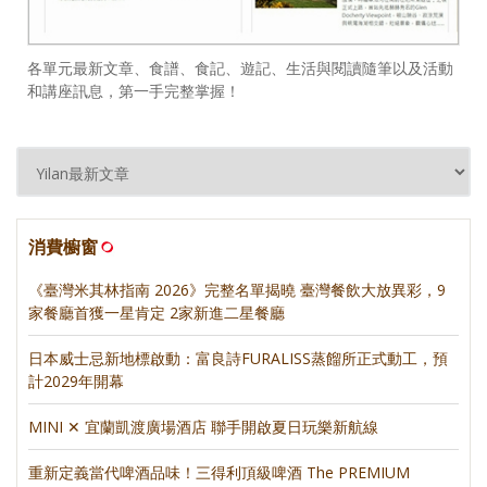
各單元最新文章、食譜、食記、遊記、生活與閱讀隨筆以及活動
和講座訊息，第一手完整掌握！
消費櫥窗
《臺灣米其林指南 2026》完整名單揭曉 臺灣餐飲大放異彩，9
家餐廳首獲一星肯定 2家新進二星餐廳
日本威士忌新地標啟動：富良詩FURALISS蒸餾所正式動工，預
計2029年開幕
MINI ✕ 宜蘭凱渡廣場酒店 聯手開啟夏日玩樂新航線
重新定義當代啤酒品味！三得利頂級啤酒 The PREMIUM