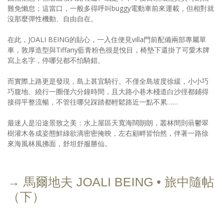
難免懶怠；這當口，一般多得呼叫buggy電動車前來運載，但相對就
沒那麼彈性機動、自由自在。
在此，JOALI BEING的貼心，一入住便見villa門前配備兩部專屬單
車，敦厚造型與Tiffany藍青粉色很是悅目，椅墊下還掛了可愛木牌
寫上名字，停哪兒都不怕騎錯。
而實際上路更是發現，島上甚宜騎行。不僅全島坡度徐緩，小小巧
巧腹地、繞行一圈僅六分鐘時間，且大路小巷木棧道白沙徑都鋪得
接得平整流暢，不管往哪兒踩踏都輕鬆路近一點不累……
最迷人是沿途景致之美：水上屋區天寬海闊朗朗，叢林間則蓊鬱翠
樹灌木各成姿態鮮綠欲滴密密掩映，左右顧畔皆怡然，伴著一路徐
來海風林風拂面，舒坦舒服勝仙。
→ 馬爾地夫 JOALI BEING • 旅中隨帖
（下）