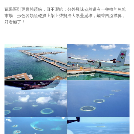
蔬果區則更豐饒繽紛，目不暇給；分外興味盎然還有一整棟的魚乾
市場，形色各類魚乾攤上架上聲勢浩大累疊滿堆，鹹香四溢撲鼻，
好看極了！