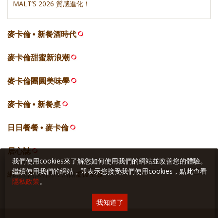
MALT’S 2026 質感進化！
麥卡倫 • 新餐酒時代
麥卡倫甜蜜新浪潮
麥卡倫團圓美味學
麥卡倫 • 新餐桌
日日餐餐 • 麥卡倫
居心誌
我們使用cookies來了解您如何使用我們的網站並改善您的體驗。
繼續使用我們的網站，即表示您接受我們使用cookies，點此查看
網站空間
採智邦生活館
虛擬主機
隱私政策
。
我知道了