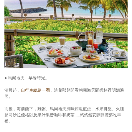
● 馬爾地夫．早餐時光。
清晨起，
自行車繞島一圈
，這兒那兒閒看朝曦海天間叢林裡明媚遍
照。
而後，海前蔭下，雞粥、馬爾地夫風味鮪魚煎蛋、水果拼盤、火腿
起司沙拉優格以及果汁果昔咖啡和奶茶......悠悠然安靜靜豐盛吃早
餐。