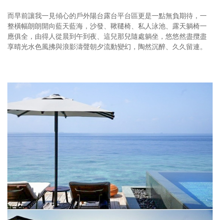
而早前讓我一見傾心的戶外陽台露台平台區更是一點無負期待，一
整橫幅朗朗開向藍天藍海，沙發、鞦韆椅、私人泳池、露天躺椅一
應俱全，由得人從晨到午到夜、這兒那兒隨處躺坐，悠悠然盡攬盡
享晴光水色風拂與浪影濤聲朝夕流動變幻，陶然沉醉、久久留連。