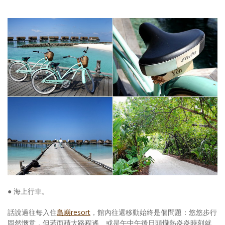
● 海上行車。
話說過往每入住
島嶼resort
，館內往還移動始終是個問題：悠悠步行
固然愜意，但若面積大路程遙、或是午中午後日頭熾熱炎炎時刻就