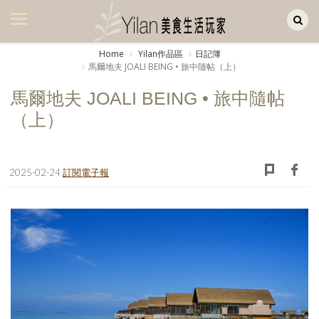
Yilan作品區
美食集
Home
Yilan作品區
日記簿
馬爾地夫 JOALI BEING • 旅中隨帖（上）
美飲集
馬爾地夫 JOALI BEING • 旅中隨帖
廚房集
（上）
旅遊集
旅遊美食集
2025-02-24
訂閱電子報
生活風
書房集
日記簿
餐桌週記
享樂隨手拍