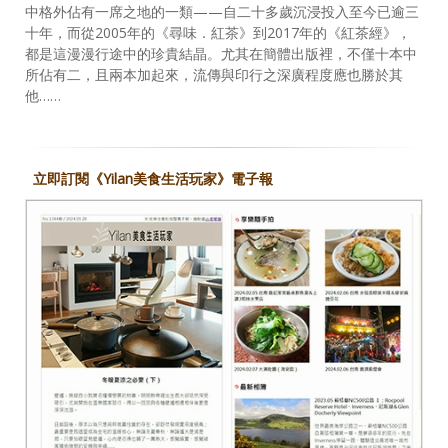
中格外佔有一席之地的一類——自二十多歲沉浸投入至今已逾三
十年，而從2005年的《尋味．紅茶》到2017年的《紅茶經》，
都是這漫漫行途中的珍貴結晶。尤其在簡體出版裡，不僅十本中
所佔有二，且兩本加起來，流傳與印行之深廣程度應也勝於其
他……
立即訂閱《Yilan美食生活玩家》電子報