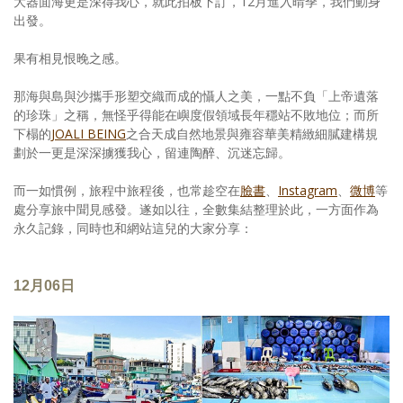
大器面海更是深得我心，就此拍板下訂，12月進入晴季，我們動身
出發。
果有相見恨晚之感。
那海與島與沙攜手形塑交織而成的懾人之美，一點不負「上帝遺落
的珍珠」之稱，無怪乎得能在嶼度假領域長年穩站不敗地位；而所
下榻的
JOALI BEING
之合天成自然地景與雍容華美精緻細膩建構規
劃於一更是深深擄獲我心，留連陶醉、沉迷忘歸。
而一如慣例，旅程中旅程後，也常趁空在
臉書
、
Instagram
、
微博
等
處分享旅中聞見感發。遂如以往，全數集結整理於此，一方面作為
永久記錄，同時也和網站這兒的大家分享：
12月06日