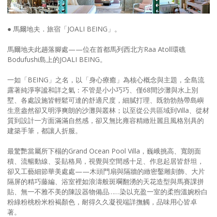
● 馬爾地夫．旅宿「JOALI BEING」。
馬爾地夫此趟落腳處——位在首都馬列西北方Raa Atoll環礁
Bodufushi島上的JOALI BEING。
一如「BEING」之名，以「身心療癒」為核心概念與主題，全島流
露著純淨寧謐和詳之氣：不管是小小巧巧、僅68間沙灘與水上別
墅、各處設施皆輕鬆可達的舒適尺度，細膩打理、既勃勃熱帶島嶼
生意盎然卻又明淨爽朗的沙灘與叢林；以至從公共區域到Villa、從材
質到設計一方面滿滿自然感，卻又無比雍容精緻壯麗且風格別具的
建築手筆，都讓人折服。
最驚艷當屬所下榻的Grand Ocean Pool Villa，巍峨挑高、寬朗面
積、流暢動線、妥貼格局，視覺與空間感十足、作息起居皆舒坦，
卻又工藝細節華美處處——木頭門扇與隔牆的緻密鑿雕刻飾、大片
隔屏的精巧藤編、浴室裡如浪濤般斑斕翻湧的天花造型與馬賽課拼
貼、無一不雅不美的陳設器物備品……染以充盈一室的柔煦溫婉粉白
粉綠粉桃粉米粉褐顏色，耐得久久凝視端詳撫觸，品味用心皆卓
著。