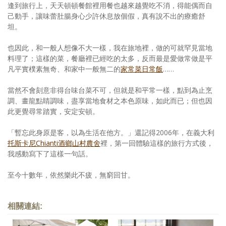
逢到旅行上，天天頓頓餐館裡用餐也越來越覺吃不消，得能偶而自
己動手，讓味蕾肚腸身心少許休息放個假，真有說不出的療癒舒
坦。
也因此，和一般人想像不大一樣，我在旅地裡，做的可就罕見當地
料理了；這樣的菜，餐廳裡已經吃的太多，反而最是愛做常做是平
凡平實樸素無奇、和家中一般無二的
家常菜日常飯
……
當然不會刻意非得台味台菜不可，但就是和平常一樣，點到為止烹
調、畫龍點睛調味，盡享當地食材之本色原味，如此而已；但也因
此更覺尋常踏實，安定安頓。
「暫忘此身原是客，以為生活在他方。」還記得2006年，在義大利
托斯卡尼Chianti酒鄉山村農舍
裡，第一回體驗這樣的旅行方式後，
我感動寫下了這樣一句話。
至今十數年，依然樂此不疲，無窮回甘。
相關連結: