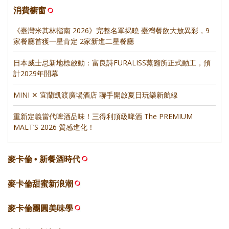
消費櫥窗
《臺灣米其林指南 2026》完整名單揭曉 臺灣餐飲大放異彩，9
家餐廳首獲一星肯定 2家新進二星餐廳
日本威士忌新地標啟動：富良詩FURALISS蒸餾所正式動工，預
計2029年開幕
MINI ✕ 宜蘭凱渡廣場酒店 聯手開啟夏日玩樂新航線
重新定義當代啤酒品味！三得利頂級啤酒 The PREMIUM
MALT’S 2026 質感進化！
麥卡倫 • 新餐酒時代
麥卡倫甜蜜新浪潮
麥卡倫團圓美味學