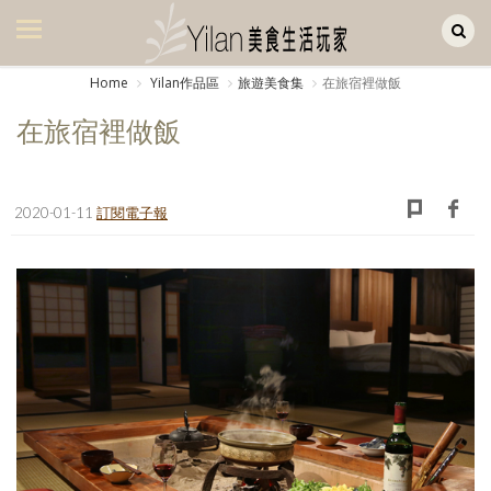
Yilan作品區
美食集
Home
Yilan作品區
旅遊美食集
在旅宿裡做飯
美飲集
在旅宿裡做飯
廚房集
旅遊集
2020-01-11
訂閱電子報
旅遊美食集
生活風
書房集
日記簿
餐桌週記
享樂隨手拍