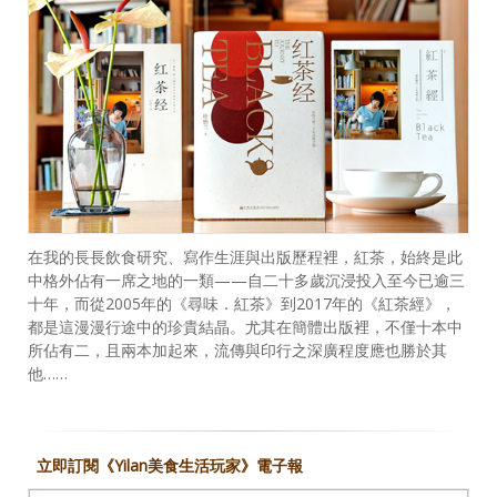
在我的長長飲食研究、寫作生涯與出版歷程裡，紅茶，始終是此
中格外佔有一席之地的一類——自二十多歲沉浸投入至今已逾三
十年，而從2005年的《尋味．紅茶》到2017年的《紅茶經》，
都是這漫漫行途中的珍貴結晶。尤其在簡體出版裡，不僅十本中
所佔有二，且兩本加起來，流傳與印行之深廣程度應也勝於其
他……
立即訂閱《Yilan美食生活玩家》電子報