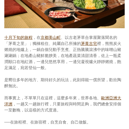
照相簿
影音區
創意出版服務
十月下旬的旅程
，在
京都美山町
、以古老茅草合掌屋聚落聞名的
歷史區
「茅葺之里」；獨棟租住、純屬自己所擁的
茅葺古宅
裡，熊熊炭火
燃燒的地爐上，一鍋自個兒動手烹煮、正熱騰騰滾沸中的味噌山豬
關於Yilan
涮涮鍋；在地產山豬鮮脆腴美，在地產蔬菜清甜清香，佐上一瓶柔
潤順口在地紅酒，一邊兒悠然享用，一邊兒凝視爐火靜靜燃燒，飽
個人著作
足滿足，宛若登仙一般。
活動實況記錄
是嚮往多年的地方、期待好久的玩法，此刻得能一償所望，歡欣陶
醉無比。
媒體報導一覽
而事實上，不單單只在這裡，這麼多年來，世界各地、
歐洲
亞洲
大
合作與代言
洋洲
，一趟又一趟旅行裡，只要旅程與時間足夠，我們總會安排個
一至數晚，以這樣的方式度過。
訂閱電子報
──在旅程裡、在旅宿裡，自烹自食、自己做飯。