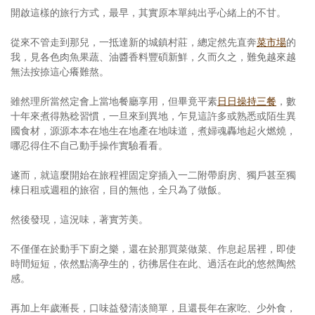
開啟這樣的旅行方式，最早，其實原本單純出乎心緒上的不甘。
從來不管走到那兒，一抵達新的城鎮村莊，總定然先直奔
菜市場
的
我，見各色肉魚果蔬、油醬香料豐碩新鮮，久而久之，難免越來越
無法按捺這心癢難熬。
雖然理所當然定會上當地餐廳享用，但畢竟平素
日日操持三餐
，數
十年來煮得熟稔習慣，一旦來到異地，乍見這許多或熟悉或陌生異
國食材，源源本本在地生在地產在地味道，煮婦魂轟地起火燃燒，
哪忍得住不自己動手操作實驗看看。
遂而，就這麼開始在旅程裡固定穿插入一二附帶廚房、獨戶甚至獨
棟日租或週租的旅宿，目的無他，全只為了做飯。
然後發現，這況味，著實芳美。
不僅僅在於動手下廚之樂，還在於那買菜做菜、作息起居裡，即使
時間短短，依然點滴孕生的，彷彿居住在此、過活在此的悠然陶然
感。
再加上年歲漸長，口味益發清淡簡單，且還長年在家吃、少外食，