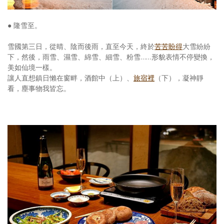
● 隆雪至。
雪國第三日，從晴、陰而後雨，直至今天，終於
苦苦盼得
大雪紛紛
下，然後，雨雪、濕雪、綿雪、細雪、粉雪……形貌表情不停變換，
美如仙境一樣。
讓人直想鎮日懶在窗畔，酒館中（上）、
旅宿裡
（下），凝神靜
看，塵事物我皆忘。