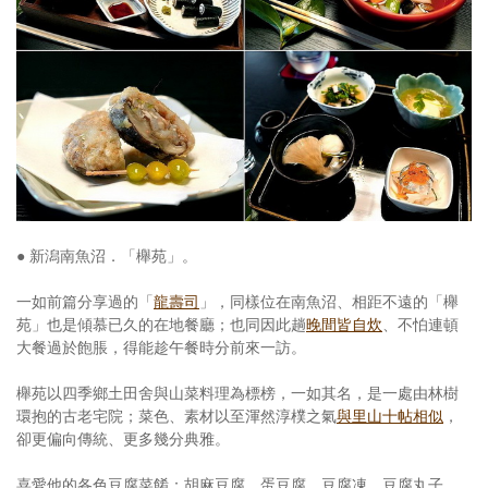
照相簿
影音區
創意出版服務
歷史區
關於Yilan
個人著作
● 新潟南魚沼．「櫸苑」。
活動實況記錄
一如前篇分享過的「
龍壽司
」，同樣位在南魚沼、相距不遠的「櫸
苑」也是傾慕已久的在地餐廳；也同因此趟
晚間皆自炊
、不怕連頓
媒體報導一覽
大餐過於飽脹，得能趁午餐時分前來一訪。
合作與代言
櫸苑以四季鄉土田舍與山菜料理為標榜，一如其名，是一處由林樹
環抱的古老宅院；菜色、素材以至渾然淳樸之氣
與里山十帖相似
，
訂閱電子報
卻更偏向傳統、更多幾分典雅。
喜愛他的各色豆腐菜餚：胡麻豆腐、蛋豆腐、豆腐凍、豆腐丸子