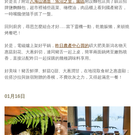
於是去了附近
八海山酒造「魚沼之里」園區
附設麵包店買了鎮店招
牌鹽麴麵包，超市裡補些蔬菜、橄欖油，肉品櫃上看到國產豬舌，
一時嘴饞便隨手抓了一盤。
回到廚房，尋思怎麼組合才好……當下靈機一動，乾脆躲懶，來頓燒
烤餐吧！
於是，電磁爐上架好平鍋，
昨日農產中心買的
碩大肥美新潟名物天
惠菇刻花、大蔥斜切，連同豬舌一起上桌，簡單兩面鍋烤至嫩熟噴
香，直接沾配昨日一起採購的幾種調味料享用。
好美味！豬舌鮮彈、鮮菇Q甜、大蔥潤甘，在地現取食材之惠盡顯；
佐搭沙拉與旅宿附贈的香檳，不費吹灰之力，又得超滿意一餐！
01月16日