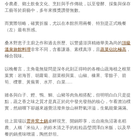
令農產、鄉土飲食文化、烹飪與手作傳統，以至發酵、採集與保存
工藝等於廚藝中，多年來獲獎讚譽無數。
而實際領略，確實折服，尤以在本館所用兩餐、特別是正式晚餐
（左）最有所感。
桑木野恵子主廚之作和過去所歷、以豐盛澎湃精緻華美為尚的
頂級
溫泉旅館料理
非常不同，含蓄謙遜、素樸真淳，且
蔬菜佔比極高
，
極合我味。
以晚餐言，主角毫無疑問是深冬此刻正得時的各種山蔬海植之根莖
葉實：岩海苔、胡蘿蔔、甜菜根與葉、山椒、橡果、零餘子、箭
筍、櫟蕈、黃蕪菁、水芹、白菜……
雖各與白子、鰹、鴨、鯛、山豬等肉魚相搭配，但明明白白只是提
點，蔬之香之味之質才是真正於此中發光發熱的核心，乍看澹泊樸
實，然細嚐下卻越來越覺活潑奔放山林野氣洋溢，生氣能量滿滿。
佐上當場以
雲井窯土鍋
桌畔現烹、開鍋即享，出自南魚沼著名稻
農、人稱「米仙人」的鈴木清之手的粒粒晶瑩潤澤白米飯，以及早
餐的鍋煮味噌湯，陶然舒坦。