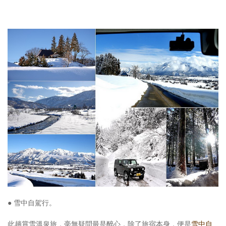
● 雪中自駕行。
此趟賞雪溫泉旅，毫無疑問最是醉心，除了旅宿本身，便是
雪中自