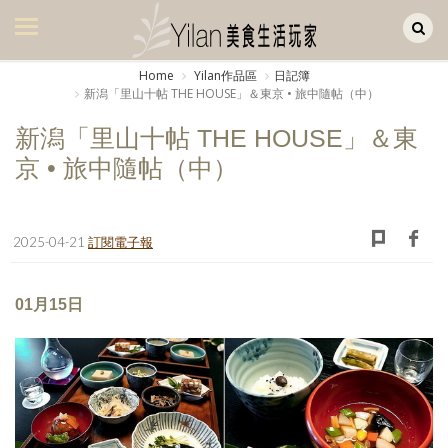
Yilan作品區
美食集
Home
Yilan作品區
日記簿
新潟「里山十帖 THE HOUSE」＆東京 • 旅中隨帖（中）
美飲集
新潟「里山十帖 THE HOUSE」＆東
廚房集
京 • 旅中隨帖（中）
旅遊集
旅遊美食集
2025-04-21
訂閱電子報
生活風
01月15日
書房集
日記簿
餐桌週記
享樂隨手拍