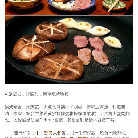
● 旅宿裡，雪窗前，簡單燒烤晚餐：
鍋烤豬舌、天惠菇、大蔥佐鹽麴柚子胡椒、新潟玉藻鹽、甜蝦醬
油、檸檬，綜合生菜茗荷沙拉佐蜜柑檸檬橄欖油汁，八海山鹽麴麵
包。佐餐酒是法國Delfour香檳。餐後甜點是栃木縣產草莓。
——連日和食，
中午豐盛大餐
後，另一半突然說，晚餐想吃麵包；