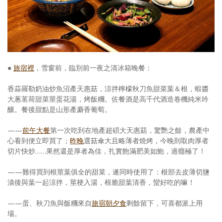
●
旅宿裡
，雪窗前，臨別前一夜之清冰箱晚餐：
香蒜羅勒奶油炒魚沼產天惠菇，涼拌檸檬秋刀魚甜菜葉＆根，蝦醬
大蔥茗荷甜菜莖蛋花湯，烤飯糰。佐餐酒是高千代酒造卷機純米吟
釀。餐後甜點是山形產麝香葡萄。
——
前午大餐
第一次吃到在地產超碩大天惠菇，驚艷之餘，農產中
心看到便立即買了；
昨晚
選菇傘大且略薄者燒烤，今晚則取肉厚者
切片快炒……果然還是厚者為佳，扎實飽滿肥美如鮑，過癮極了！
——難得買到根莖葉俱全的甜菜，遂同時使用了：根部去皮薄切鹽
漬後與葉一起涼拌，莖梗入湯，根脆甜葉清香，蠻好吃的嘛！
——蛋、秋刀魚與飯糰來自
旅宿朝夕食
剩餘留下，可喜都派上用
場。