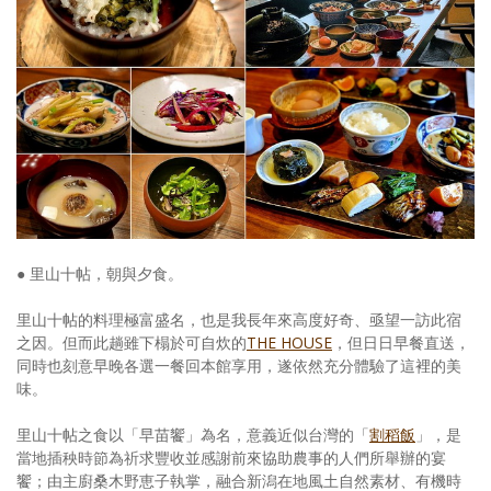
● 里山十帖，朝與夕食。
里山十帖的料理極富盛名，也是我長年來高度好奇、亟望一訪此宿
之因。但而此趟雖下榻於可自炊的
THE HOUSE
，但日日早餐直送，
同時也刻意早晚各選一餐回本館享用，遂依然充分體驗了這裡的美
味。
里山十帖之食以「早苗饗」為名，意義近似台灣的「
割稻飯
」，是
當地插秧時節為祈求豐收並感謝前來協助農事的人們所舉辦的宴
饗；由主廚桑木野恵子執掌，融合新潟在地風土自然素材、有機時