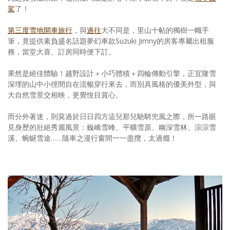
駕
了！
第三度雪地開車旅行
，與
過往
大不同是，里山十帖的獨樹一幟手
筆，竟提供素負盛名話題夢幻車款Suzuki Jimny的房客專屬出租服
務，當堂大喜、訂房同時便下訂。
果然是絕佳體驗！越野設計＋小巧體積＋四輪傳動引擎，正宜隆雪
深埋的山中小徑間自在流暢穿行來去，而別具風格的優美外型，與
大自然雪景交相映，更覺悅目賞心。
而分外著迷，則莫過於日日四方這兒那兒馳騁兜風之際，所一路眼
見身歷的壯絕秀麗風景：巍峨雪峰、平曠雪原、幽深雪林、淙淙雪
溪、蜿蜒雪途……隨車之漫行窗間一一盡攬，太過癮！