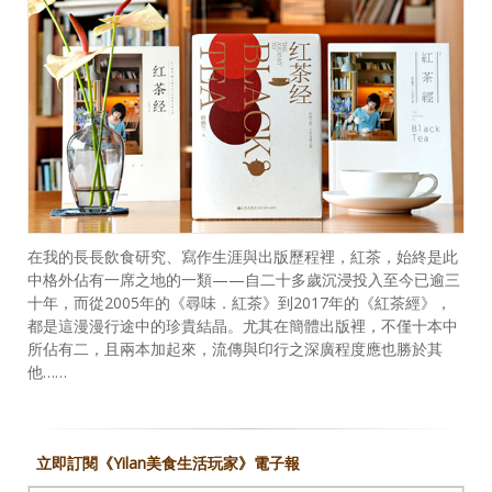
在我的長長飲食研究、寫作生涯與出版歷程裡，紅茶，始終是此
中格外佔有一席之地的一類——自二十多歲沉浸投入至今已逾三
十年，而從2005年的《尋味．紅茶》到2017年的《紅茶經》，
都是這漫漫行途中的珍貴結晶。尤其在簡體出版裡，不僅十本中
所佔有二，且兩本加起來，流傳與印行之深廣程度應也勝於其
他……
立即訂閱《Yilan美食生活玩家》電子報