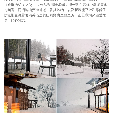
（雁擬 がんもどき），作法與風味多端，卻一致在素樸中散發雋永
的幽香；而招牌山藥海苔捲、香菇炸物、以及新潟能平汁和零餘子
炊飯則更流露著清芬淡遠的山蔬野實之鮮之芳；正是我向來鍾愛之
味，傾心難忘。