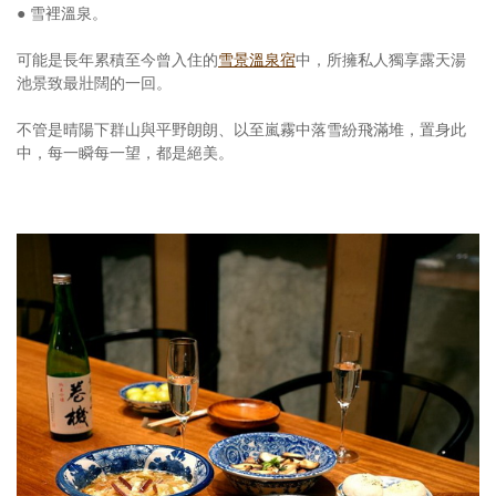
● 雪裡溫泉。
可能是長年累積至今曾入住的
雪景溫泉宿
中，所擁私人獨享露天湯
池景致最壯闊的一回。
不管是晴陽下群山與平野朗朗、以至嵐霧中落雪紛飛滿堆，置身此
中，每一瞬每一望，都是絕美。