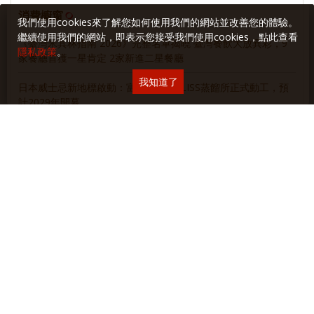
消費櫥窗
我們使用cookies來了解您如何使用我們的網站並改善您的體驗。
繼續使用我們的網站，即表示您接受我們使用cookies，點此查看
《臺灣米其林指南 2026》完整名單揭曉 臺灣餐飲大放異彩，9
隱私政策
。
家餐廳首獲一星肯定 2家新進二星餐廳
我知道了
日本威士忌新地標啟動：富良詩FURALISS蒸餾所正式動工，預
計2029年開幕
MINI ✕ 宜蘭凱渡廣場酒店 聯手開啟夏日玩樂新航線
重新定義當代啤酒品味！三得利頂級啤酒 The PREMIUM
MALT’S 2026 質感進化！
麥卡倫 • 新餐酒時代
麥卡倫甜蜜新浪潮
麥卡倫團圓美味學