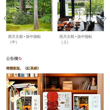
雨月京都 • 旅中隨帖
雨月京都 • 旅中隨帖
（中）
（上）
公告欄
簡體新版。《紅茶經》