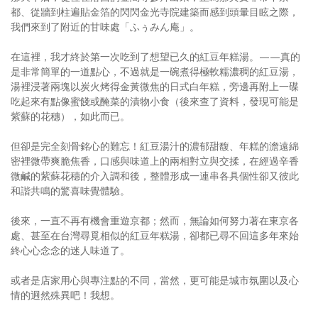
都、從牆到柱遍貼金箔的閃閃金光寺院建築而感到頭暈目眩之際，
我們來到了附近的甘味處「ふぅみん庵」。
在這裡，我才終於第一次吃到了想望已久的紅豆年糕湯。——真的
是非常簡單的一道點心，不過就是一碗煮得極軟糯濃稠的紅豆湯，
湯裡浸著兩塊以炭火烤得金黃微焦的日式白年糕，旁邊再附上一碟
吃起來有點像蜜餞或醃菜的漬物小食（後來查了資料，發現可能是
紫蘇的花穗），如此而已。
但卻是完全刻骨銘心的難忘！紅豆湯汁的濃郁甜馥、年糕的澹遠綿
密裡微帶爽脆焦香，口感與味道上的兩相對立與交揉，在經過辛香
微鹹的紫蘇花穗的介入調和後，整體形成一連串各具個性卻又彼此
和諧共鳴的驚喜味覺體驗。
後來，一直不再有機會重遊京都；然而，無論如何努力著在東京各
處、甚至在台灣尋覓相似的紅豆年糕湯，卻都已尋不回這多年來始
終心心念念的迷人味道了。
或者是店家用心與專注點的不同，當然，更可能是城市氛圍以及心
情的迥然殊異吧！我想。