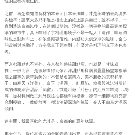
性的里程碑地位的。
照相簿
之前，再怎麼知道食材的本來面目本來滋味，才是美味的最高境界
影音區
與標準；說來大多只不過是概念上的紙上談兵而已，說不得準。一
直到造訪京都以後，在這個以簡約、淳樸為一切事物的最高完美標
創意出版服務
準的城市中，真正嚐到了京料理那幾乎不帶一點人工造作、即連調
味也是點到即止，卻依舊雍容優雅、內涵功夫俱深厚的滋味，全心
歷史區
的震撼與感動裡，方令我真正領略到，什麼才是料理的真正本色表
現。
關於Yilan
而京都甜點也不例外。在京都的傳統甜點店、也就是「甘味處」
個人著作
裡，一般而言，是很難看得到像西洋甜點那樣層層疊疊極盡繁複華
麗之能事的豪華裝飾的；不管是名震四方、美不勝收的京都和果
活動實況記錄
子，由寒天（洋菜）、白玉（湯圓）、紅豆餡、糖蜜與冰淇淋所組
成的傳統綜合甜品「餡蜜」，或是叫做「汁粉」的紅豆年糕湯……等
媒體報導一覽
等，從材料到做工到外觀往往都極單純樸素，卻每一細節均窮究講
究到極致，一致綻放著一種淡泊卻深遠的氣質，令人不由為之深深
合作與代言
傾倒。
訂閱電子報
這中間，我最喜歡的尤其是，京都的紅豆年糕湯。
那天午后，從位在洛西的金閣寺參拜出來，正為那其實非常不京