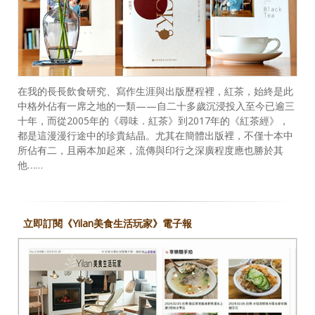
在我的長長飲食研究、寫作生涯與出版歷程裡，紅茶，始終是此
中格外佔有一席之地的一類——自二十多歲沉浸投入至今已逾三
十年，而從2005年的《尋味．紅茶》到2017年的《紅茶經》，
都是這漫漫行途中的珍貴結晶。尤其在簡體出版裡，不僅十本中
所佔有二，且兩本加起來，流傳與印行之深廣程度應也勝於其
他……
立即訂閱《Yilan美食生活玩家》電子報