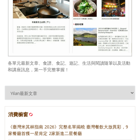
各單元最新文章、食譜、食記、遊記、生活與閱讀隨筆以及活動
和講座訊息，第一手完整掌握！
消費櫥窗
《臺灣米其林指南 2026》完整名單揭曉 臺灣餐飲大放異彩，9
家餐廳首獲一星肯定 2家新進二星餐廳