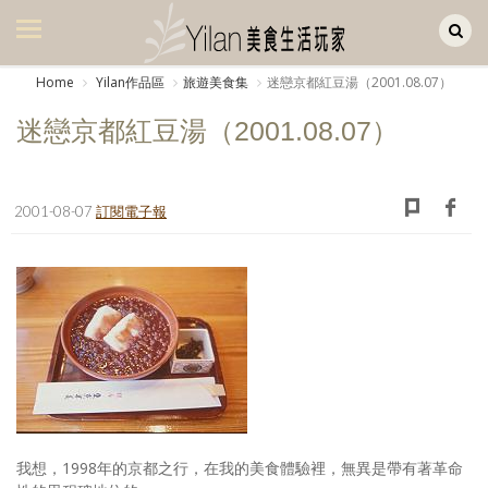
Yilan作品區
美食集
Home
Yilan作品區
旅遊美食集
迷戀京都紅豆湯（2001.08.07）
美飲集
迷戀京都紅豆湯（2001.08.07）
廚房集
旅遊集
2001-08-07
訂閱電子報
旅遊美食集
生活風
書房集
日記簿
餐桌週記
我想，1998年的京都之行，在我的美食體驗裡，無異是帶有著革命
享樂隨手拍