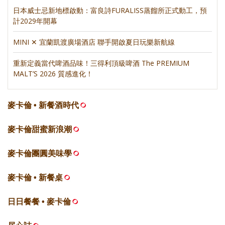
日本威士忌新地標啟動：富良詩FURALISS蒸餾所正式動工，預
計2029年開幕
MINI ✕ 宜蘭凱渡廣場酒店 聯手開啟夏日玩樂新航線
重新定義當代啤酒品味！三得利頂級啤酒 The PREMIUM
MALT’S 2026 質感進化！
麥卡倫 • 新餐酒時代
麥卡倫甜蜜新浪潮
麥卡倫團圓美味學
麥卡倫 • 新餐桌
日日餐餐 • 麥卡倫