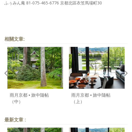
ふぅみん庵 81-075-465-6776 京都北區衣笠馬場町30
相關文章:
雨月京都 • 旅中隨帖
雨月京都 • 旅中隨帖
（中）
（上）
最新文章 :