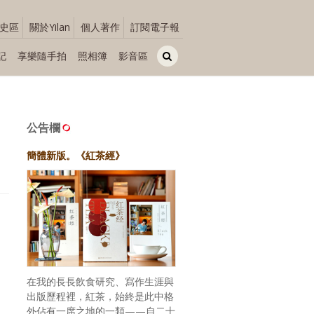
史區
關於Yilan
個人著作
訂閱電子報
記
享樂隨手拍
照相簿
影音區
公告欄
簡體新版。《紅茶經》
在我的長長飲食研究、寫作生涯與
出版歷程裡，紅茶，始終是此中格
外佔有一席之地的一類——自二十