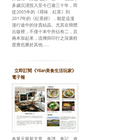
多歲沉浸投入至今已逾三十年，而
從2005年的《尋味．紅茶》到
2017年的《紅茶經》，都是這漫
漫行途中的珍貴結晶。尤其在簡體
出版裡，不僅十本中所佔有二，且
兩本加起來，流傳與印行之深廣程
度應也勝於其他……
立即訂閱《Yilan美食生活玩家》
電子報
各單元最新文章、食譜、食記、遊