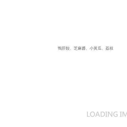
馬頭魚、甜豆叻沙清湯、娃娃菜、火炬