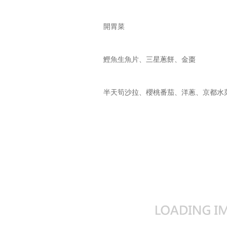
Applecado
開胃菜
鰹魚生魚片、三星蔥餅、金棗