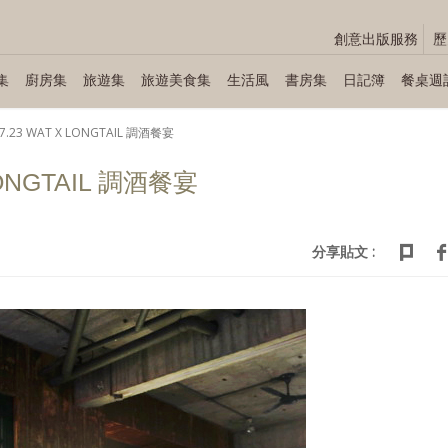
創意出版服務
歷
集
廚房集
旅遊集
旅遊美食集
生活風
書房集
日記簿
餐桌週
07.23 WAT X LONGTAIL 調酒餐宴
 LONGTAIL 調酒餐宴
分享貼文 :