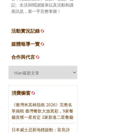
記、生活與閱讀隨筆以及活動和講
座訊息，第一手完整掌握！
活動實況記錄
媒體報導一覽
合作與代言
消費櫥窗
《臺灣米其林指南 2026》完整名
單揭曉 臺灣餐飲大放異彩，9家餐
廳首獲一星肯定 2家新進二星餐廳
日本威士忌新地標啟動：富良詩