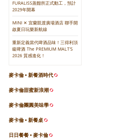
FURALISS蒸餾所正式動工，預計
2029年開幕
MINI ✕ 宜蘭凱渡廣場酒店 聯手開
啟夏日玩樂新航線
重新定義當代啤酒品味！三得利頂
級啤酒 The PREMIUM MALT’S
2026 質感進化！
麥卡倫 • 新餐酒時代
麥卡倫甜蜜新浪潮
麥卡倫團圓美味學
麥卡倫 • 新餐桌
日日餐餐 • 麥卡倫