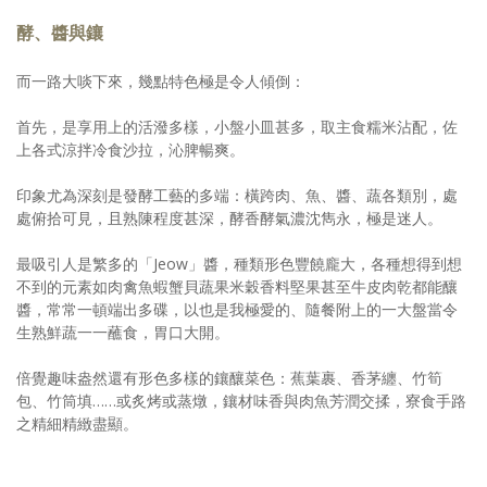
酵、醬與鑲
而一路大啖下來，幾點特色極是令人傾倒：
首先，是享用上的活潑多樣，小盤小皿甚多，取主食糯米沾配，佐
上各式涼拌冷食沙拉，沁脾暢爽。
印象尤為深刻是發酵工藝的多端：橫跨肉、魚、醬、蔬各類別，處
處俯拾可見，且熟陳程度甚深，酵香酵氣濃沈雋永，極是迷人。
最吸引人是繁多的「Jeow」醬，種類形色豐饒龐大，各種想得到想
不到的元素如肉禽魚蝦蟹貝蔬果米穀香料堅果甚至牛皮肉乾都能釀
醬，常常一頓端出多碟，以也是我極愛的、隨餐附上的一大盤當令
生熟鮮蔬一一蘸食，胃口大開。
倍覺趣味盎然還有形色多樣的鑲釀菜色：蕉葉裹、香茅纏、竹筍
包、竹筒填……或炙烤或蒸燉，鑲材味香與肉魚芳潤交揉，寮食手路
之精細精緻盡顯。