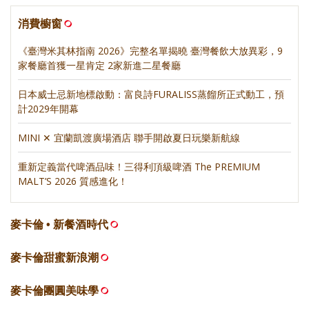
消費櫥窗
《臺灣米其林指南 2026》完整名單揭曉 臺灣餐飲大放異彩，9
家餐廳首獲一星肯定 2家新進二星餐廳
日本威士忌新地標啟動：富良詩FURALISS蒸餾所正式動工，預
計2029年開幕
MINI ✕ 宜蘭凱渡廣場酒店 聯手開啟夏日玩樂新航線
重新定義當代啤酒品味！三得利頂級啤酒 The PREMIUM
MALT’S 2026 質感進化！
麥卡倫 • 新餐酒時代
麥卡倫甜蜜新浪潮
麥卡倫團圓美味學