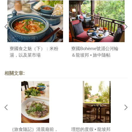
寮國食之魅（下）：米粉
寮國Bohème號湄公河輪
湯，以及菜市場
＆龍坡邦 • 旅中隨帖
（下）
相關文章:
｛旅食隨記｝清晨廟前，
理想的度假 • 龍坡邦