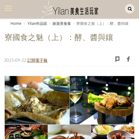
Yilan作品區
美食集
Home
Yilan作品區
旅遊美食集
寮國食之魅（上）：酵、醬與鑲
美飲集
寮國食之魅（上）：酵、醬與鑲
廚房集
旅遊集
2025-09-22
訂閱電子報
旅遊美食集
生活風
書房集
日記簿
餐桌週記
享樂隨手拍