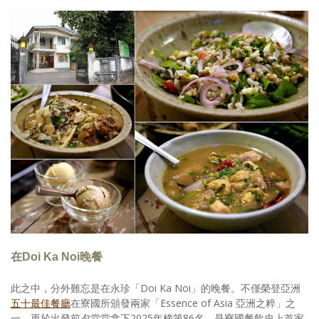
在Doi Ka Noi晚餐
此之中，分外難忘是在永珍「Doi Ka Noi」的晚餐。不僅榮登亞洲
五十最佳餐廳
在寮國所頒發兩家「Essence of Asia 亞洲之粹」之
一，更於出發前夕堂堂拿下2025年榜第86名，是寮國餐飲史上首家