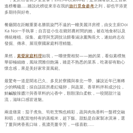
進榜餐廳……雖說此榜從來非在我的
旅行覓食參考
之列，卻也平添更
多期待與好奇。
餐廳開在距離重要名勝凱旋門不遠的一幢美麗洋房裡，由女主廚Doi
Ka Noi一手執掌；自言從小生在鄉郊農村間的她，被在地食材以及
傳統種植、採集、處理與烹調技法餵養涵泳薰陶長大，遂始終志在
發掘、傳承、展現寮國家庭料理精髓。
果然，
素愛家庭料理
如我，一嚐便覺相契——她的菜，看似素樸無
華卻極細緻，風味潤雅但飽滿，雖是不熟悉的菜系，吃著卻有動心
懷念感，果是美好家常菜風範。
最驚奇一道是聞名已久、多見於寮國與泰北一帶、據說近年已漸稀
少的螞蟻蛋；採自該區所產紅蟻卵，與蔬菜、香草料拌和成沙拉，
鮮鹹酸辣醬汁與香草料的沁香中，顆顆潔白柔軟，一咬開甜汁溢
流，滋味口感皆迷魅。
兩道燉菜：茄子煮魚、筍乾烹鴨也精彩，蔬與肉魚香料一盤裡交融
和唱，佐配當地特有的蒸糯米，超下飯。甜點是自家製冰淇淋，選
了薑與烤香蕉口味，蕉濃亮薑辛芳，一樣喜歡……