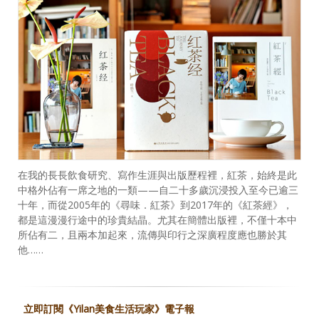
在我的長長飲食研究、寫作生涯與出版歷程裡，紅茶，始終是此
中格外佔有一席之地的一類——自二十多歲沉浸投入至今已逾三
十年，而從2005年的《尋味．紅茶》到2017年的《紅茶經》，
都是這漫漫行途中的珍貴結晶。尤其在簡體出版裡，不僅十本中
所佔有二，且兩本加起來，流傳與印行之深廣程度應也勝於其
他……
立即訂閱《Yilan美食生活玩家》電子報