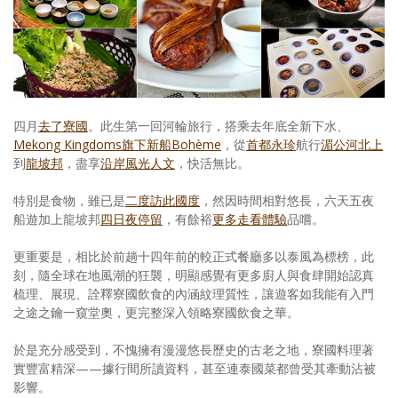
照相簿
影音區
創意出版服務
四月
去了寮國
。此生第一回河輪旅行，搭乘去年底全新下水、
歷史區
Mekong Kingdoms旗下新船Bohème
，從
首都永珍
航行
湄公河北上
到
龍坡邦
，盡享
沿岸風光人文
，快活無比。
關於Yilan
特別是食物，雖已是
二度訪此國度
，然因時間相對悠長，六天五夜
個人著作
船遊加上龍坡邦
四日夜停留
，有餘裕
更多走看體驗
品嚐。
活動實況記錄
更重要是，相比於前趟十四年前的較正式餐廳多以泰風為標榜，此
媒體報導一覽
刻，隨全球在地風潮的狂襲，明顯感覺有更多廚人與食肆開始認真
梳理、展現、詮釋寮國飲食的內涵紋理質性，讓遊客如我能有入門
合作與代言
之途之鑰一窺堂奧，更完整深入領略寮國飲食之華。
訂閱電子報
於是充分感受到，不愧擁有漫漫悠長歷史的古老之地，寮國料理著
實豐富精深——據行間所讀資料，甚至連泰國菜都曾受其牽動沾被
影響。