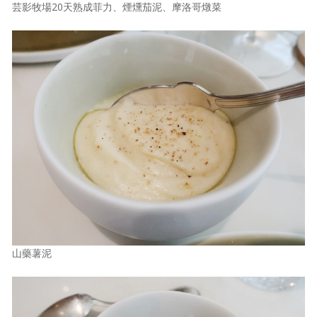
芸影牧場20天熟成菲力、煙燻茄泥、摩洛哥燉菜
山藥薯泥