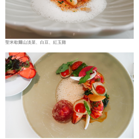
聖米歇爾山淡菜、白豆、紅玉雞