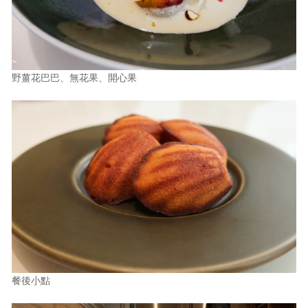
野薑花巴巴、無花果、開心果
餐後小點