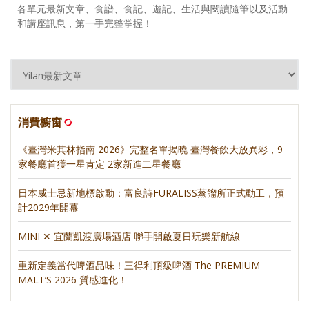
各單元最新文章、食譜、食記、遊記、生活與閱讀隨筆以及活動
和講座訊息，第一手完整掌握！
消費櫥窗
《臺灣米其林指南 2026》完整名單揭曉 臺灣餐飲大放異彩，9
家餐廳首獲一星肯定 2家新進二星餐廳
日本威士忌新地標啟動：富良詩FURALISS蒸餾所正式動工，預
計2029年開幕
MINI ✕ 宜蘭凱渡廣場酒店 聯手開啟夏日玩樂新航線
重新定義當代啤酒品味！三得利頂級啤酒 The PREMIUM
MALT’S 2026 質感進化！