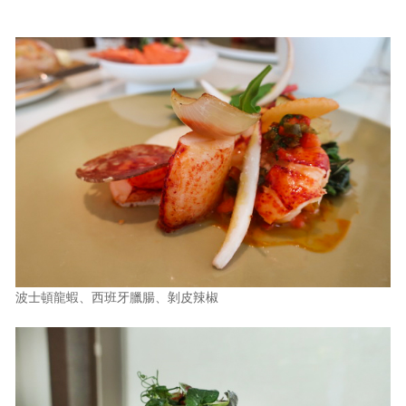
波士頓龍蝦、西班牙臘腸、剝皮辣椒