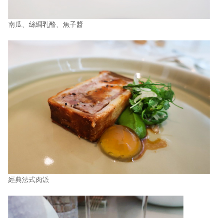
南瓜、絲綢乳酪、魚子醬
經典法式肉派