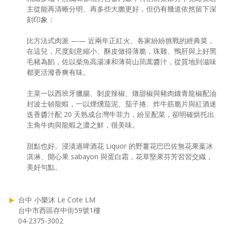
主從能再清晰分明、再多些大膽更好，但仍有幾道依然留下深
刻印象：
比方法式肉派 —— 近兩年正紅火、各家紛紛挑戰的經典菜，
在這兒，尺度刻意縮小、酥皮做得薄脆，珠雞、鴨肝與上好黑
毛豬為餡，佐以柴魚高湯凍和薄荷山茼蒿醬汁，從質地到滋味
都更活潑香爽有味。
主菜一以西班牙臘腸、剝皮辣椒、燉甜椒與豬肉鑲青龍椒配油
封波士頓龍蝦，一以煙燻茄泥、茄子捲、炸牛筋脆片與紅酒迷
迭香醬汁配 20 天熟成台灣牛菲力，紛呈配菜，卻明確烘托出
主角牛肉與龍蝦之濃之鮮，很美味。
甜點也好。浸漬過啤酒花 Liquor 的野薑花巴巴佐無花果葉冰
淇淋、開心果 sabayon 與蛋白霜，花草堅果芬芳習習交織，
美好句點。
台中 小樂沐 Le Cote LM
台中市西區存中街59號1樓
04-2375-3002