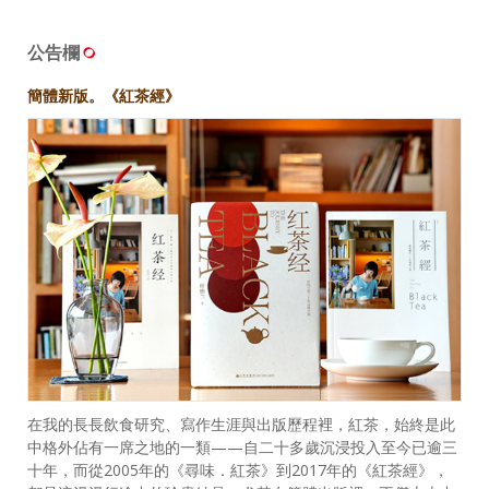
公告欄
簡體新版。《紅茶經》
在我的長長飲食研究、寫作生涯與出版歷程裡，紅茶，始終是此
中格外佔有一席之地的一類——自二十多歲沉浸投入至今已逾三
十年，而從2005年的《尋味．紅茶》到2017年的《紅茶經》，