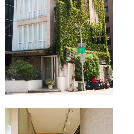
照相簿
影音區
創意出版服務
歷史區
關於Yilan
個人著作
活動實況記錄
媒體報導一覽
合作與代言
訂閱電子報