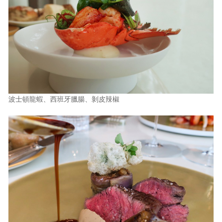
波士頓龍蝦、西班牙臘腸、剝皮辣椒