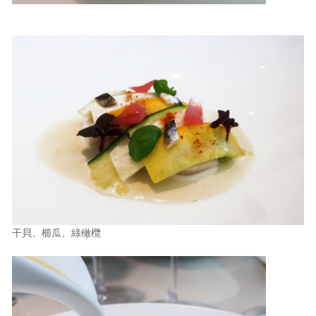
干貝、櫛瓜、綠橄欖