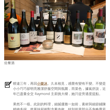
佐餐酒
暌違三年，再回
小樂沐
。久未相見，感覺有變有不變。不變是
小小巧巧卻明亮雅潔舒服空間與氛圍，而菜色，據嵐舒說，近
年已盡量全交 Raymond 主廚挑大樑，她只從旁適度提點。
果然不一樣。此刻的料理，細膩優雅一如前，素材與細節鋪陳
精緻多端，然風味卻相對含蓄內斂，特別前菜部分不免略覺若