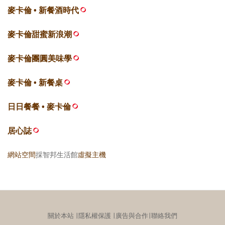
麥卡倫 • 新餐酒時代
麥卡倫甜蜜新浪潮
麥卡倫團圓美味學
麥卡倫 • 新餐桌
日日餐餐 • 麥卡倫
居心誌
網站空間
採智邦生活館
虛擬主機
關於本站
∣
隱私權保護
∣
廣告與合作
∣
聯絡我們