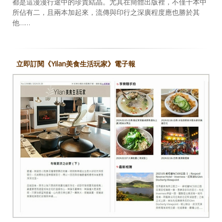
都是這漫漫行途中的珍貴結晶。尤其在簡體出版裡，不僅十本中
所佔有二，且兩本加起來，流傳與印行之深廣程度應也勝於其
他……
立即訂閱《Yilan美食生活玩家》電子報