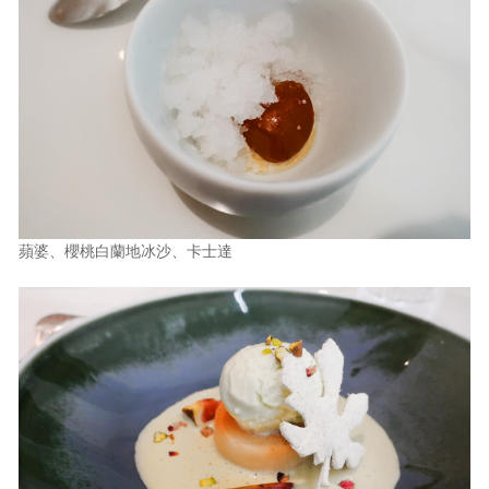
蘋婆、櫻桃白蘭地冰沙、卡士達