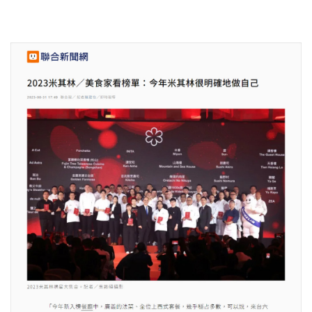
照相簿
影音區
創意出版服務
歷史區
關於Yilan
個人著作
活動實況記錄
媒體報導一覽
合作與代言
訂閱電子報