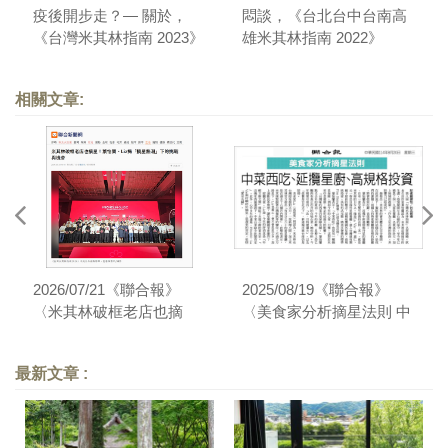
疫後開步走？— 關於，
悶談，《台北台中台南高
《台灣米其林指南 2023》
雄米其林指南 2022》
相關文章:
2026/07/21《聯合報》
2025/08/19《聯合報》
〈米其林破框老店也摘
〈美食家分析摘星法則 中
星！葉怡蘭、Liz揭「摘星
菜西吃、延攬星廚、高規
熱潮」下的挑戰與機會〉
格投資〉
最新文章 :