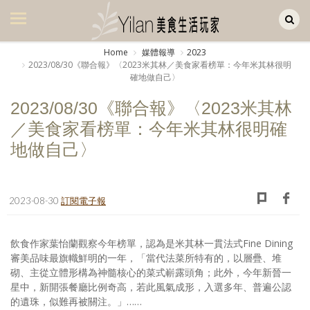
Yilan作品區
美食集
Home
媒體報導
2023
2023/08/30《聯合報》〈2023米其林／美食家看榜單：今年米其林很明
美飲集
確地做自己〉
廚房集
2023/08/30《聯合報》〈2023米其林
／美食家看榜單：今年米其林很明確
旅遊集
地做自己〉
旅遊美食集
生活風
2023-08-30
訂閱電子報
書房集
日記簿
飲食作家葉怡蘭觀察今年榜單，認為是米其林一貫法式Fine Dining
審美品味最旗幟鮮明的一年，「當代法菜所特有的，以層疊、堆
餐桌週記
砌、主從立體形構為神髓核心的菜式嶄露頭角；此外，今年新晉一
星中，新開張餐廳比例奇高，若此風氣成形，入選多年、普遍公認
享樂隨手拍
的遺珠，似難再被關注。」……