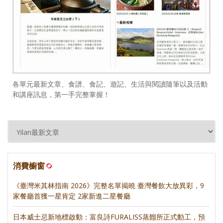
各單元最新文章、食譜、食記、遊記、生活與閱讀隨筆以及活動
和講座訊息，第一手完整掌握！
消費櫥窗
《臺灣米其林指南 2026》完整名單揭曉 臺灣餐飲大放異彩，9
家餐廳首獲一星肯定 2家新進二星餐廳
日本威士忌新地標啟動：富良詩FURALISS蒸餾所正式動工，預