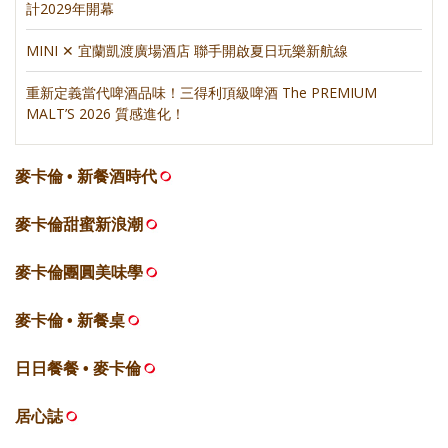
計2029年開幕
MINI ✕ 宜蘭凱渡廣場酒店 聯手開啟夏日玩樂新航線
重新定義當代啤酒品味！三得利頂級啤酒 The PREMIUM
MALT’S 2026 質感進化！
麥卡倫 • 新餐酒時代
麥卡倫甜蜜新浪潮
麥卡倫團圓美味學
麥卡倫 • 新餐桌
日日餐餐 • 麥卡倫
居心誌