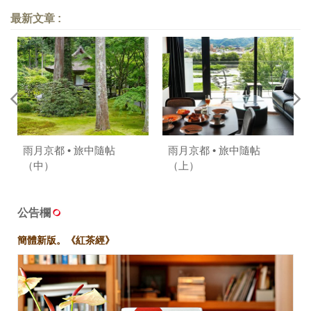
熱潮」下的挑戰與機會〉
格投資〉
最新文章 :
雨月京都 • 旅中隨帖
雨月京都 • 旅中隨帖
（中）
（上）
公告欄
簡體新版。《紅茶經》