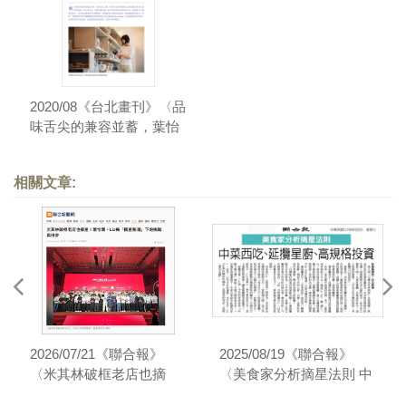
2020/08《台北畫刊》〈品
味舌尖的兼容並蓄，葉怡
蘭的美食再探索〉
相關文章:
2026/07/21《聯合報》
2025/08/19《聯合報》
〈米其林破框老店也摘
〈美食家分析摘星法則 中
星！葉怡蘭、Liz揭「摘星
菜西吃、延攬星廚、高規