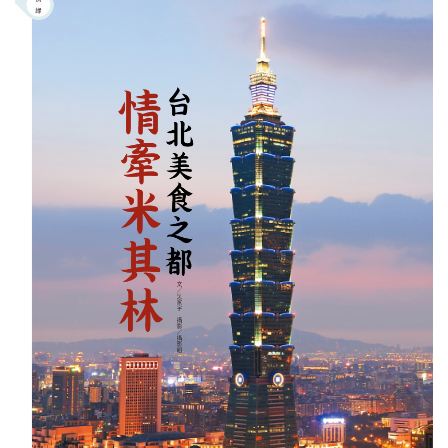
照相簿
影音區
創意出版服務
歷史區
關於Yilan
個人著作
活動實況記錄
媒體報導一覽
合作與代言
訂閱電子報