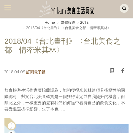
Yilan作品區
美食集
Home
媒體報導
2018
2018/04《台北畫刊》〈台北美食之都 情牽米其林〉
美飲集
2018/04《台北畫刊》〈台北美食之
廚房集
都 情牽米其林〉
旅遊集
旅遊美食集
2018-04-05
訂閱電子報
生活風
飲食旅遊生活作家葉怡蘭認為，能夠獲得米其林這項具指標性的國
書房集
際認可，對於台北美食確實是一個獲得肯定並自我提升的機會，但
除此之外，一樣重要的還有我們如何從中看待自己的飲食文化，不
日記簿
要受遴選標準影響，失了本色……
餐桌週記
享樂隨手拍