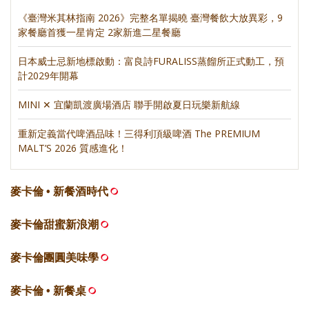
《臺灣米其林指南 2026》完整名單揭曉 臺灣餐飲大放異彩，9
家餐廳首獲一星肯定 2家新進二星餐廳
日本威士忌新地標啟動：富良詩FURALISS蒸餾所正式動工，預
計2029年開幕
MINI ✕ 宜蘭凱渡廣場酒店 聯手開啟夏日玩樂新航線
重新定義當代啤酒品味！三得利頂級啤酒 The PREMIUM
MALT’S 2026 質感進化！
麥卡倫 • 新餐酒時代
麥卡倫甜蜜新浪潮
麥卡倫團圓美味學
麥卡倫 • 新餐桌