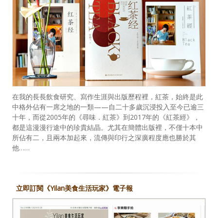
在我的長長飲食研究、寫作生涯與出版歷程裡，紅茶，始終是此
中格外佔有一席之地的一類——自二十多歲沉浸投入至今已逾三
十年，而從2005年的《尋味．紅茶》到2017年的《紅茶經》，
都是這漫漫行途中的珍貴結晶。尤其在簡體出版裡，不僅十本中
所佔有二，且兩本加起來，流傳與印行之深廣程度應也勝於其
他……
立即訂閱《Yilan美食生活玩家》電子報