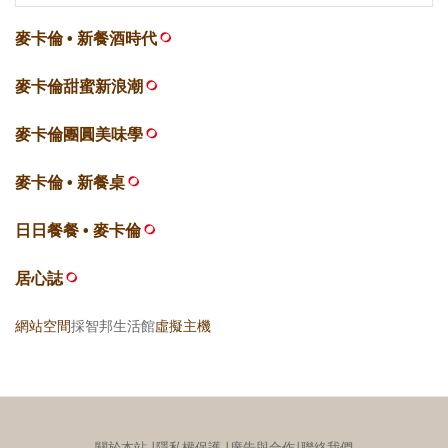
麥卡倫 • 新餐酒時代
麥卡倫甜蜜新浪潮
麥卡倫團圓美味學
麥卡倫 • 新餐桌
日日餐餐 • 麥卡倫
居心誌
網站空間
採智邦生活館
虛擬主機
關於本站
∣
隱私權保護
∣
廣告與合作
∣
聯絡我們