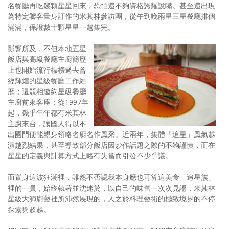
名餐廳再吃幾顆星星回來，恐怕還不夠資格誇耀說嘴。甚至還出現
為特定饕客量身訂作的米其林參訪團，從午到晚兩星三星餐廳排個
滿滿，保證數十顆星星一趟集完。
影響所及，不但本地五星
飯店與高級餐廳主廚簡歷
上也開始流行標榜過去曾
經輝煌的星級餐廳工作經
歷；還競相邀約星級餐廳
主廚前來客座：從1997年
起，幾乎年年都有米其林
主廚來台，讓國人得以不
出國門便能親身領略名廚名作風采。近兩年，集體「追星」風氣越
演越烈結果，甚至導致部分飯店因炒作話題之際的不夠謹慎，而在
星星的定義與計算方式上略有失當而引發不少爭議。
而置身這波狂潮裡，雖然不否認我本身應也可算這美食「追星族」
裡的一員，始終執著並沈迷於，以自己的味蕾一次次見證，米其林
星級大師廚藝裡所沛然展現的，人之於料理藝術的極致境界的不停
探索與超越。