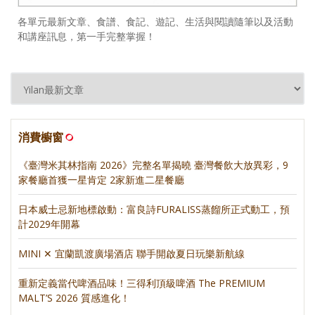
各單元最新文章、食譜、食記、遊記、生活與閱讀隨筆以及活動
和講座訊息，第一手完整掌握！
消費櫥窗
《臺灣米其林指南 2026》完整名單揭曉 臺灣餐飲大放異彩，9
家餐廳首獲一星肯定 2家新進二星餐廳
日本威士忌新地標啟動：富良詩FURALISS蒸餾所正式動工，預
計2029年開幕
MINI ✕ 宜蘭凱渡廣場酒店 聯手開啟夏日玩樂新航線
重新定義當代啤酒品味！三得利頂級啤酒 The PREMIUM
MALT’S 2026 質感進化！