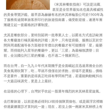
《米其林餐飲指南》可說是法國、
照相簿
甚至是全世界最知名也最具權威性
的美食導覽評鑑。最早原為赫赫有名的米其林輪胎公司於1900年為
影音區
了服務長途開車旅客所印行的旅遊指南書，備受歡迎後，遂逐年漸
漸建立起一套嚴格的評審制度。
創意出版服務
尤其是餐飲部分，更特別延聘一批專業人士，以匿名方式造訪歐洲
歷史區
各大餐廳進行極其嚴格的評鑑；其中，只有從廚藝、服務以至於空
間與周邊配備等各方面都非常傑出的餐廳才有可能獲得「星」級榮
關於Yilan
耀。而得能列入星等的餐廳中，更以「三星」為最極致讚譽；目
前，全法國位列三星的餐廳，也不過二十幾家而已。
個人著作
活動實況記錄
而在台灣，自一九九０年代末期幾乎是全面崛起且迅速席捲全台的
美食風潮吹襲下，吃，早就不僅僅在於求飽，排場不是重點，價格
媒體報導一覽
不是要件，重要的是得真正吃得有學問有門道，若還能夠動輒抖出
一大篇品味講究，更是上上最好。
合作與代言
在這樣的心理下，台灣於乎吹起一股逐年熾烈的米其林星星旋風。
訂閱電子報
去巴黎旅遊，以前是務必得到LV前排個隊買個包、或是羅浮宮裡瞻
仰過蒙娜麗莎才算到此一遊；現在，若沒上個一兩家米其林榜上有