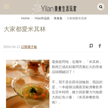
Yilan作品區
美食集
Home
Yilan作品區
美食集
大家都愛米其林
美飲集
大家都愛米其林
廚房集
旅遊集
2006-06-21
訂閱電子報
旅遊美食集
毫無疑問地，近幾年，「米其林」
生活風
顯然已成此刻最閃亮最紅火的美食
品味關鍵詞了！
書房集
不，我不是在跟你談輪胎，我說的
日記簿
是，一本縱橫法國甚至歐洲餐飲界
近百年時間，權力與影響力均無窮
餐桌週記
大的紅色小書：《米其林餐飲指
南》。
享樂隨手拍