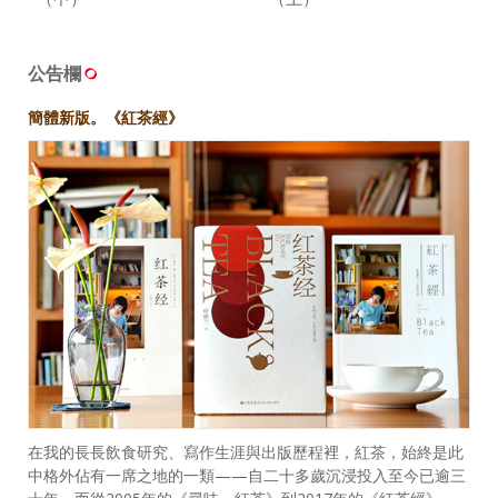
公告欄
簡體新版。《紅茶經》
在我的長長飲食研究、寫作生涯與出版歷程裡，紅茶，始終是此
中格外佔有一席之地的一類——自二十多歲沉浸投入至今已逾三