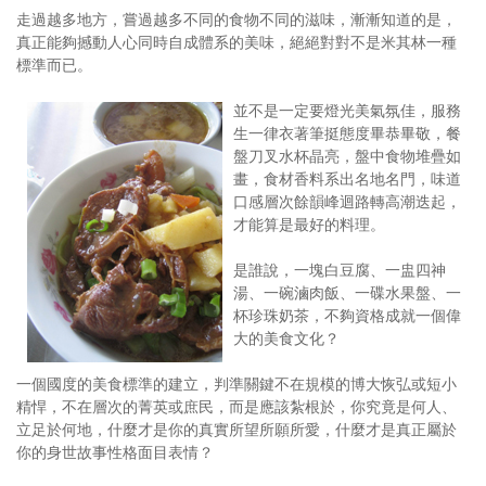
走過越多地方，嘗過越多不同的食物不同的滋味，漸漸知道的是，
真正能夠撼動人心同時自成體系的美味，絕絕對對不是米其林一種
標準而已。
並不是一定要燈光美氣氛佳，服務
生一律衣著筆挺態度畢恭畢敬，餐
盤刀叉水杯晶亮，盤中食物堆疊如
畫，食材香料系出名地名門，味道
口感層次餘韻峰迴路轉高潮迭起，
才能算是最好的料理。
是誰說，一塊白豆腐、一盅四神
湯、一碗滷肉飯、一碟水果盤、一
杯珍珠奶茶，不夠資格成就一個偉
大的美食文化？
一個國度的美食標準的建立，判準關鍵不在規模的博大恢弘或短小
精悍，不在層次的菁英或庶民，而是應該紮根於，你究竟是何人、
立足於何地，什麼才是你的真實所望所願所愛，什麼才是真正屬於
你的身世故事性格面目表情？