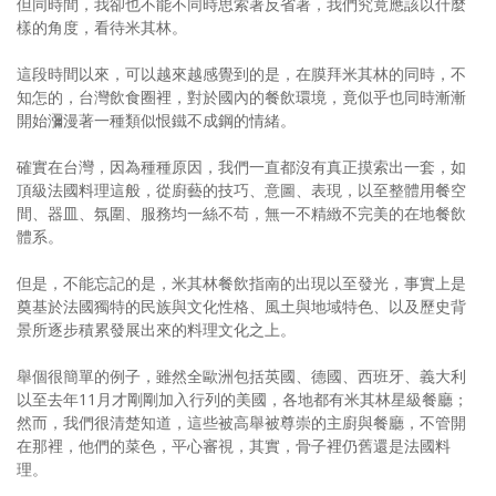
但同時間，我卻也不能不同時思索著反省著，我們究竟應該以什麼
樣的角度，看待米其林。
這段時間以來，可以越來越感覺到的是，在膜拜米其林的同時，不
知怎的，台灣飲食圈裡，對於國內的餐飲環境，竟似乎也同時漸漸
開始瀰漫著一種類似恨鐵不成鋼的情緒。
確實在台灣，因為種種原因，我們一直都沒有真正摸索出一套，如
頂級法國料理這般，從廚藝的技巧、意圖、表現，以至整體用餐空
間、器皿、氛圍、服務均一絲不苟，無一不精緻不完美的在地餐飲
體系。
但是，不能忘記的是，米其林餐飲指南的出現以至發光，事實上是
奠基於法國獨特的民族與文化性格、風土與地域特色、以及歷史背
景所逐步積累發展出來的料理文化之上。
舉個很簡單的例子，雖然全歐洲包括英國、德國、西班牙、義大利
以至去年11月才剛剛加入行列的美國，各地都有米其林星級餐廳；
然而，我們很清楚知道，這些被高舉被尊崇的主廚與餐廳，不管開
在那裡，他們的菜色，平心審視，其實，骨子裡仍舊還是法國料
理。