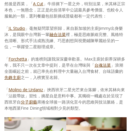
然後是西菜，「
A Cut
」牛排摘下一星之外，特別法菜，米其林正宗
本色，一無懸念，正正是此份清單中公認最具參考價值、也較令人
服氣的一類，選列餐廳包括新摘或晉級都有一定代表性：
「
JL Studio
」毫無疑問眾望所歸，來自新加坡的主廚Jimmy出身樂
沐，是我眼中台灣新一輩
融合法菜
裡，極是思維脈絡完整、風格特
色清晰、形式手法成熟洗練、巧思創想與視覺鋪陳華麗紛呈的一
位，一舉躍登二星順理成章。
「
Forchetta
」的進榜則讓我深深慶幸歡喜。Max主廚於廚界深耕多
年，我不只一次在文章中提到，是早在台灣味與「
台魂法菜
」浪潮
全面崛起之前，就已率先在料理中大量融入台灣食材、台味語彙的
先鋒主廚
之一，入榜實至名歸。
「
Molino de Urdaniz
」挾西班牙二星光芒來台落腳，依米其林向來
「沾親帶故」習性，摘星自是意料中事。其獨樹一幟處在於呈現了
西班牙自
分子廚藝
席捲全球後一路演化至今的思維與技法脈絡，是
本地西菜Fine Dining領域相對少見的類型。