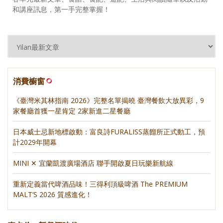
和講座訊息，第一手完整掌握！
消費櫥窗
《臺灣米其林指南 2026》完整名單揭曉 臺灣餐飲大放異彩，9
家餐廳首獲一星肯定 2家新進二星餐廳
日本威士忌新地標啟動：富良詩FURALISS蒸餾所正式動工，預
計2029年開幕
MINI ✕ 宜蘭凱渡廣場酒店 聯手開啟夏日玩樂新航線
重新定義當代啤酒品味！三得利頂級啤酒 The PREMIUM
MALT’S 2026 質感進化！