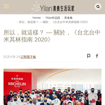
Yilan作品區
美食集
Home
Yilan作品區
美食集
所以，就這樣？ — 關於，《台北台中米其林指南 2020》
美飲集
所以，就這樣？ — 關於，《台北台中
廚房集
米其林指南 2020》
旅遊集
旅遊美食集
2020-08-24
訂閱電子報
生活風
書房集
日記簿
餐桌週記
享樂隨手拍