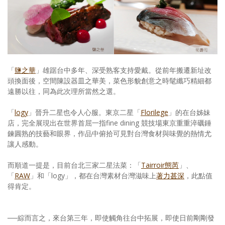
「
鹽之華
」雄踞台中多年、深受熟客支持愛戴。從前年搬遷新址改
頭換面後，空間陳設器皿之華美，菜色形貌創意之時髦纖巧精細都
遠勝以往，同為此次理所當然之選。
「
logy
」晉升二星也令人心服。東京二星「
Florilege
」的在台姊妹
店，完全展現出在世界首屈一指fine dining 競技場東京重重淬礪錘
鍊圓熟的技藝和眼界，作品中俯拾可見對台灣食材與味覺的熱情尤
讓人感動。
而順道一提是，目前台北三家二星法菜：「
Tairroir態芮
」、
「
RAW
」和「logy」，都在台灣素材台灣滋味上
著力甚深
，此點值
得肯定。
──綜而言之，來台第三年，即使觸角往台中拓展，即使日前剛剛發