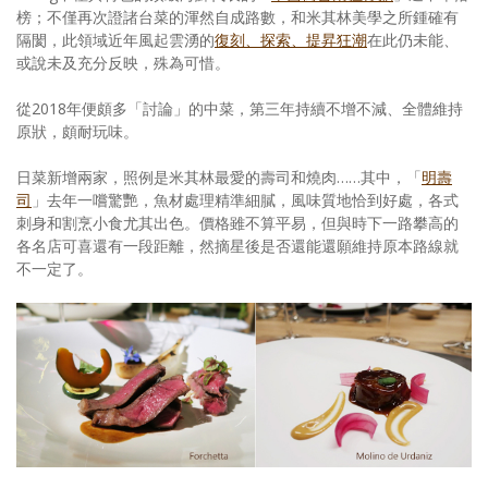
榜；不僅再次證諸台菜的渾然自成路數，和米其林美學之所鍾確有
隔閡，此領域近年風起雲湧的
復刻、探索、提昇狂潮
在此仍未能、
或說未及充分反映，殊為可惜。
從2018年便頗多「討論」的中菜，第三年持續不增不減、全體維持
原狀，頗耐玩味。
日菜新增兩家，照例是米其林最愛的壽司和燒肉……其中，「
明壽
司
」去年一嚐驚艷，魚材處理精準細膩，風味質地恰到好處，
各式
刺身和割烹小食尤其出色。
價格雖不算平易，但與時下一路攀高的
各名店可喜還有一段距離，然摘星後是否還能還願維持原本路線就
不一定了。