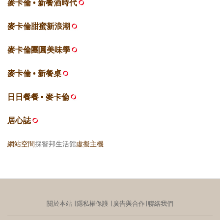
麥卡倫 • 新餐酒時代
麥卡倫甜蜜新浪潮
麥卡倫團圓美味學
麥卡倫 • 新餐桌
日日餐餐 • 麥卡倫
居心誌
網站空間
採智邦生活館
虛擬主機
關於本站
∣
隱私權保護
∣
廣告與合作
∣
聯絡我們