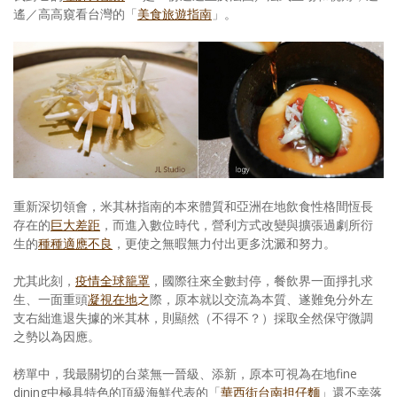
遙／高高窺看台灣的「
美食旅遊指南
」。
重新深切領會，米其林指南的本來體質和亞洲在地飲食性格間恆長
存在的
巨大差距
，而進入數位時代，營利方式改變與擴張過劇所衍
生的
種種適應不良
，更使之無暇無力付出更多沈澱和努力。
尤其此刻，
疫情全球籠罩
，國際往來全數封停，餐飲界一面掙扎求
生、一面重頭
凝視在地
之
際，原本就以交流為本質、遂難免分外左
支右絀進退失據的米其林，則顯然（不得不？）採取全然保守微調
之勢以為因應。
榜單中，我最關切的台菜無一晉級、添新，原本可視為在地fine
dining中極具特色的頂級海鮮代表的「
華西街台南担仔麵
」還不幸落