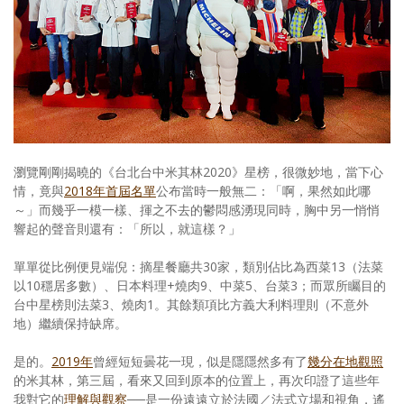
照相簿
影音區
創意出版服務
歷史區
關於Yilan
瀏覽剛剛揭曉的《台北台中米其林2020》星榜，很微妙地，當下心
情，竟與
2018年首屆名單
公布當時一般無二：「啊，果然如此哪
個人著作
～」而幾乎一模一樣、揮之不去的鬱悶感湧現同時，胸中另一悄悄
響起的聲音則還有：「所以，就這樣？」
活動實況記錄
單單從比例便見端倪：摘星餐廳共30家，類別佔比為西菜13（法菜
媒體報導一覽
以10穩居多數）、日本料理+燒肉9、中菜5、台菜3；而眾所矚目的
台中星榜則法菜3、燒肉1。其餘類項比方義大利料理則（不意外
合作與代言
地）繼續保持缺席。
訂閱電子報
是的。
2019年
曾經短短曇花一現，似是隱隱然多有了
幾分在地觀照
的米其林，第三屆，看來又回到原本的位置上，再次印證了這些年
我對它的
理解與觀察
──是一份遠遠立於法國／法式立場和視角，遙