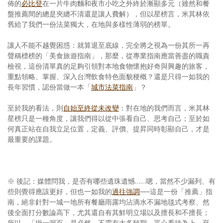
佈的
必比登
在一片牛肉麵和夜市小吃之外終於漸顯多元（雖然和餐
盤推薦間的總是夾纏不清還是讓人費解），但以星榜言，米其林依
舊給了我們一份法菜獨大，在地與多樣性薄弱的榜單。
讓人不能不越覺困惑：就算退至底線，完全將之視為一份其所一再
聲稱標榜的「美食旅遊指南」，那麼，從專業指南應當善盡的職責
檢視，這份清單真的足夠引領對本地食物懷抱好奇與興趣的旅客，
重點領略、掌握、深入台灣飲食特色面貌梗概？還是只得一如我的
長年習慣，認份當做一本「
城市法菜指南
」？
至於我的看法，則
自始至終從未改變
：對在地的我們而言，米其林
星榜只是一種角度，讓我們得以從中張看自己、思考自己；至於如
何真正站在自我立足位置，定義、評價、提昇同時彰顯自己，才是
最重要的課題。
※ 後記：媒體問我，是否有哪些遺珠遺憾……嗯，當然不少漏列、有
些則覺得應該更好，但也一如我的
過往強調
──這是一份「推薦」指
南，絕非針對一城一地所有餐廳雨露均沾滴水不漏地毯式考察、然
後全面打分數論高下，尤其還自有其鮮明立場以及擅長和不擅長；
所以，「掛一漏百」是必然，不需有太多預期，平心看待為上。至