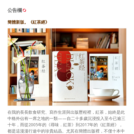
公告欄
簡體新版。《紅茶經》
在我的長長飲食研究、寫作生涯與出版歷程裡，紅茶，始終是此
中格外佔有一席之地的一類——自二十多歲沉浸投入至今已逾三
十年，而從2005年的《尋味．紅茶》到2017年的《紅茶經》，
都是這漫漫行途中的珍貴結晶。尤其在簡體出版裡，不僅十本中