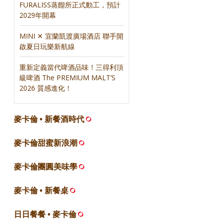
FURALISS蒸餾所正式動工，預計
2029年開幕
MINI ✕ 宜蘭凱渡廣場酒店 聯手開
啟夏日玩樂新航線
重新定義當代啤酒品味！三得利頂
級啤酒 The PREMIUM MALT’S
2026 質感進化！
麥卡倫 • 新餐酒時代
麥卡倫甜蜜新浪潮
麥卡倫團圓美味學
麥卡倫 • 新餐桌
日日餐餐 • 麥卡倫