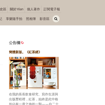
史區
關於Yilan
個人著作
訂閱電子報
記
享樂隨手拍
照相簿
影音區
公告欄
簡體新版。《紅茶經》
在我的長長飲食研究、寫作生涯與
出版歷程裡，紅茶，始終是此中格
外佔有一席之地的一類——自二十