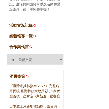
記、生活與閱讀隨筆以及活動和講
座訊息，第一手完整掌握！
活動實況記錄
媒體報導一覽
合作與代言
消費櫥窗
《臺灣米其林指南 2026》完整名
單揭曉 臺灣餐飲大放異彩，9家餐
廳首獲一星肯定 2家新進二星餐廳
日本威士忌新地標啟動：富良詩