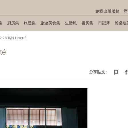
創意出版服務
歷
集
廚房集
旅遊集
旅遊美食集
生活風
書房集
日記簿
餐桌週
2.26 高雄 Liberté
té
分享貼文 :