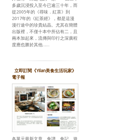
多歲沉浸投入至今已逾三十年，而
從2005年的《尋味．紅茶》到
2017年的《紅茶經》，都是這漫
漫行途中的珍貴結晶。尤其在簡體
出版裡，不僅十本中所佔有二，且
兩本加起來，流傳與印行之深廣程
度應也勝於其他……
立即訂閱《Yilan美食生活玩家》
電子報
各單元最新文章、食譜、食記、遊