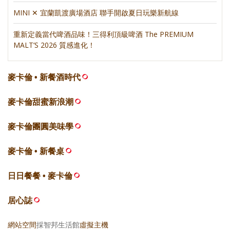
MINI ✕ 宜蘭凱渡廣場酒店 聯手開啟夏日玩樂新航線
重新定義當代啤酒品味！三得利頂級啤酒 The PREMIUM
MALT’S 2026 質感進化！
麥卡倫 • 新餐酒時代
麥卡倫甜蜜新浪潮
麥卡倫團圓美味學
麥卡倫 • 新餐桌
日日餐餐 • 麥卡倫
居心誌
網站空間
採智邦生活館
虛擬主機