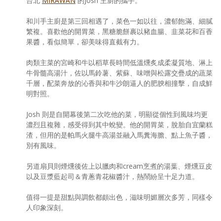
台北
MIRAWAN
的Josh 主廚的攜手。
和川手主廚是第三回相遇了，菜色一如以往，濃郁飽滿、細膩
繁複。喜歡他的開胃菜，黑糖脆餅裹以豬血腸、韭菜花和百香
果醬，看似簡單，卻美味得直截有力。
肉類主菜的宮崎和牛以稻草長時間低溫燻炙成柔凝質地、淋上
牛骨髓高湯汁，佐以馬鈴薯、紫蘇、味噌與松露交疊成的蔬菜
千層，配菜奔放的沁香與和牛沙朗逼人的肥腴相撞擊，自成鮮
明對照。
Josh 則是自開幕後第二次吃他的菜，明顯從個性到風味均更
濃烈且複雜，感受得到其中蛻變。他的開胃菜，脫胎自宜蘭糕
渣，但用的是帕馬火腿牛高湯並融入馬糞海膽、點上魚子醬，
別有風味。
另道扇貝則煙燻後佐上以臘肉和cream烹煮的湯葉、煙燻豆皮
以及豆漿藍起司＆青蔥青花椒醬汁，熱鬧紛呈十足力道。
值得一提是甜點與調飲都頗出色，滋味明媚層次多芳，同樣令
人印象深刻。