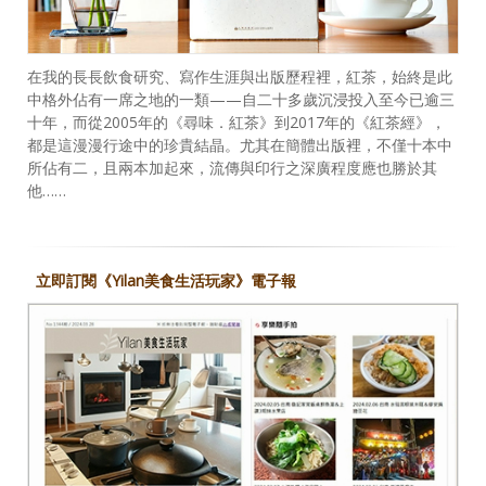
在我的長長飲食研究、寫作生涯與出版歷程裡，紅茶，始終是此
中格外佔有一席之地的一類——自二十多歲沉浸投入至今已逾三
十年，而從2005年的《尋味．紅茶》到2017年的《紅茶經》，
都是這漫漫行途中的珍貴結晶。尤其在簡體出版裡，不僅十本中
所佔有二，且兩本加起來，流傳與印行之深廣程度應也勝於其
他……
立即訂閱《Yilan美食生活玩家》電子報