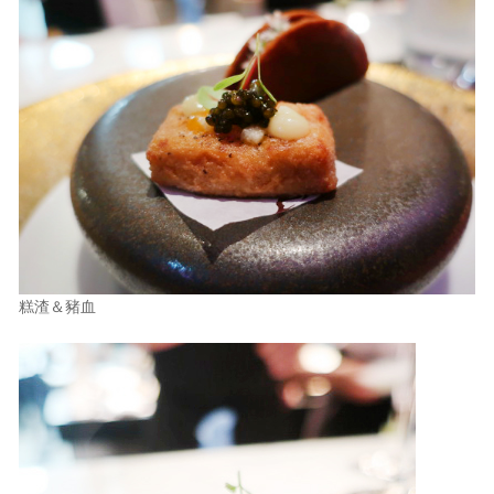
糕渣＆豬血