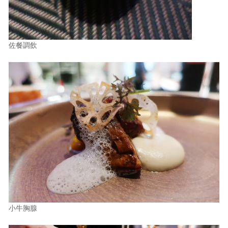
佐餐調飲
小牛胸腺