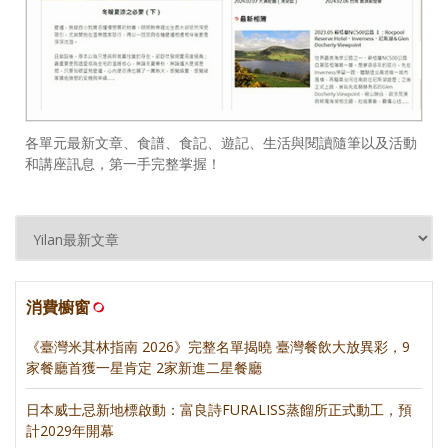
各單元最新文章、食譜、食記、遊記、生活與閱讀隨筆以及活動
和講座訊息，第一手完整掌握！
消費櫥窗
《臺灣米其林指南 2026》完整名單揭曉 臺灣餐飲大放異彩，9
家餐廳首獲一星肯定 2家新進二星餐廳
日本威士忌新地標啟動：富良詩FURALISS蒸餾所正式動工，預
計2029年開幕