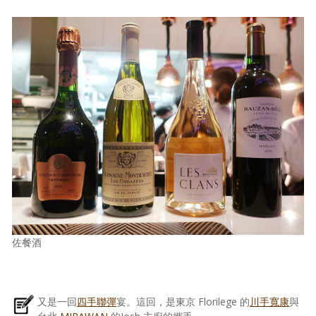
佐餐酒
又是一回
四手聯彈
宴。這回，是東京 Florilege 的
川手寬康
與