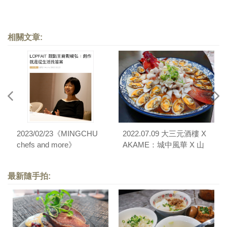
相關文章:
2023/02/23《MINGCHU
2022.07.09 大三元酒樓 X
chefs and more》
AKAME：城中風華 X 山
〈LOPFAIT甜點主廚戴峻
林獷味餐宴
弘：創作就是從生活找答
最新隨手拍:
案〉