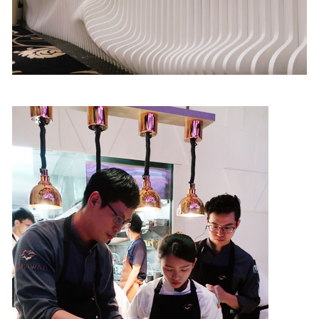
照相簿
影音區
創意出版服務
歷史區
關於Yilan
個人著作
活動實況記錄
媒體報導一覽
合作與代言
訂閱電子報