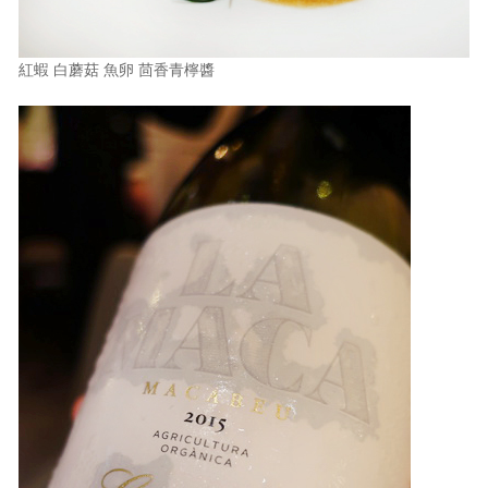
紅蝦 白蘑菇 魚卵 茴香青檸醬