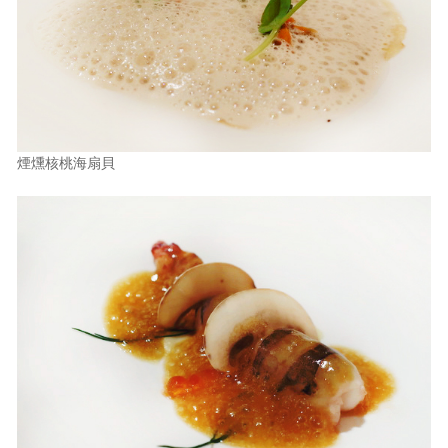
煙燻核桃海扇貝