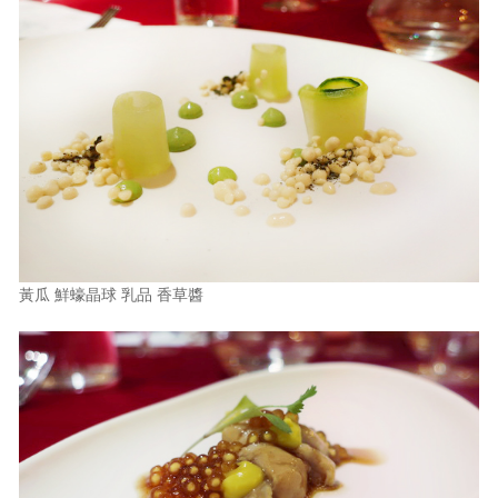
黃瓜 鮮蠔晶球 乳品 香草醬