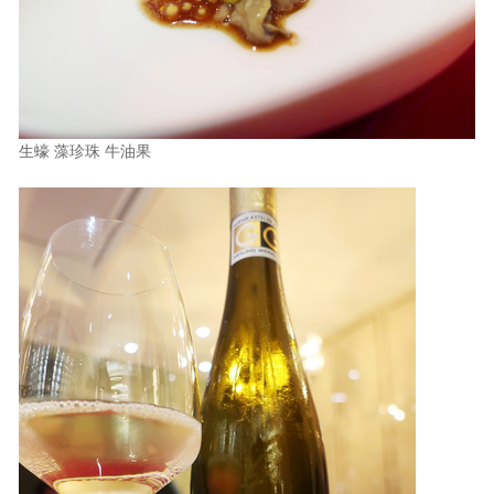
生蠔 藻珍珠 牛油果