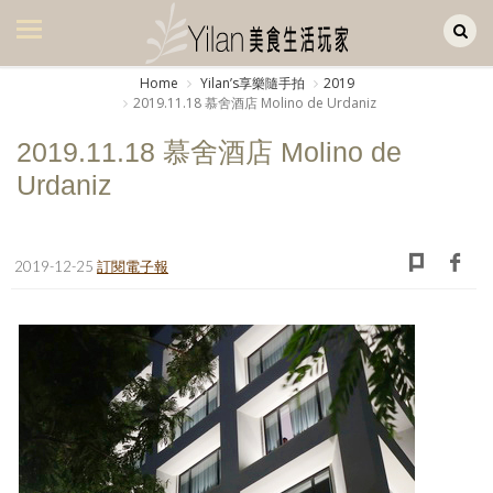
Yilan作品區
美食集
Home
Yilanʼs享樂隨手拍
2019
2019.11.18 慕舍酒店 Molino de Urdaniz
美飲集
2019.11.18 慕舍酒店 Molino de
廚房集
Urdaniz
旅遊集
旅遊美食集
2019-12-25
訂閱電子報
生活風
書房集
日記簿
餐桌週記
享樂隨手拍