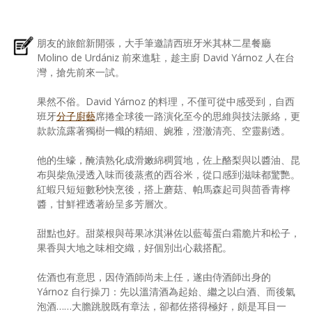
朋友的旅館新開張，大手筆邀請西班牙米其林二星餐廳
Molino de Urdániz 前來進駐，趁主廚 David Yárnoz 人在台
灣，搶先前來一試。
果然不俗。David Yárnoz 的料理，不僅可從中感受到，自西
班牙
分子廚藝
席捲全球後一路演化至今的思維與技法脈絡，更
款款流露著獨樹一幟的精細、婉雅，澄澈清亮、空靈剔透。
他的生蠔，醃漬熟化成滑嫩綿稠質地，佐上酪梨與以醬油、昆
布與柴魚浸透入味而後蒸煮的西谷米，從口感到滋味都驚艷。
紅蝦只短短數秒快烹後，搭上蘑菇、帕馬森起司與茴香青檸
醬，甘鮮裡透著紛呈多芳層次。
甜點也好。甜菜根與苺果冰淇淋佐以藍莓蛋白霜脆片和松子，
果香與大地之味相交織，好個別出心裁搭配。
佐酒也有意思，因侍酒師尚未上任，遂由侍酒師出身的
Yárnoz 自行操刀：先以溫清酒為起始、繼之以白酒、而後氣
泡酒……大膽跳脫既有章法，卻都佐搭得極好，頗是耳目一