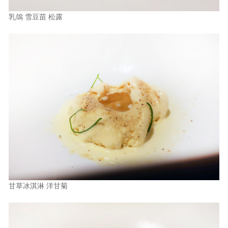
乳鴿 雪豆苗 松露
甘草冰淇淋 洋甘菊