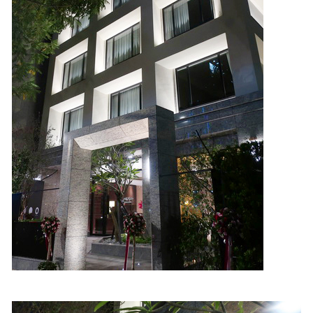
照相簿
影音區
創意出版服務
歷史區
關於Yilan
個人著作
活動實況記錄
媒體報導一覽
合作與代言
訂閱電子報