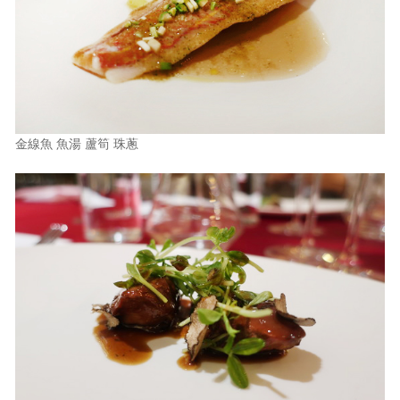
金線魚 魚湯 蘆筍 珠蔥