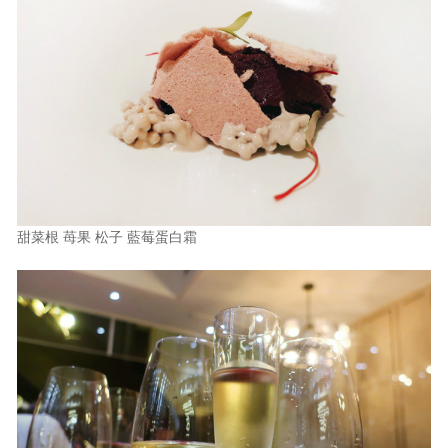
甜菜根 苺果 松子 藍莓蛋白霜