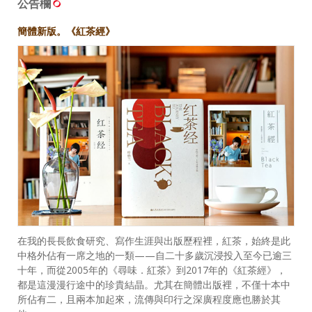
公告欄
簡體新版。《紅茶經》
在我的長長飲食研究、寫作生涯與出版歷程裡，紅茶，始終是此
中格外佔有一席之地的一類——自二十多歲沉浸投入至今已逾三
十年，而從2005年的《尋味．紅茶》到2017年的《紅茶經》，
都是這漫漫行途中的珍貴結晶。尤其在簡體出版裡，不僅十本中
所佔有二，且兩本加起來，流傳與印行之深廣程度應也勝於其