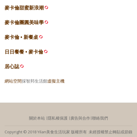
麥卡倫甜蜜新浪潮
麥卡倫團圓美味學
麥卡倫 • 新餐桌
日日餐餐 • 麥卡倫
居心誌
網站空間
採智邦生活館
虛擬主機
關於本站
∣
隱私權保護
∣
廣告與合作
∣
聯絡我們
Copyright © 2018 Yilan美食生活玩家 版權所有 未經授權禁止轉貼或節錄