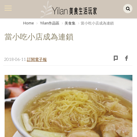
Yilan作品區
美食集
Home
Yilan作品區
美食集
當小吃小店成為連鎖
美飲集
當小吃小店成為連鎖
廚房集
旅遊集
2018-06-11
訂閱電子報
旅遊美食集
生活風
書房集
日記簿
餐桌週記
享樂隨手拍