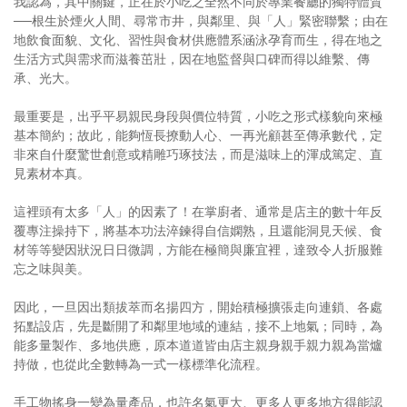
我認為，其中關鍵，正在於小吃之全然不同於專業餐廳的獨特體質
──根生於煙火人間、尋常市井，與鄰里、與「人」緊密聯繫；由在
地飲食面貌、文化、習性與食材供應體系涵泳孕育而生，得在地之
生活方式與需求而滋養茁壯，因在地監督與口碑而得以維繫、傳
承、光大。
最重要是，出乎平易親民身段與價位特質，小吃之形式樣貌向來極
基本簡約；故此，能夠恆長撩動人心、一再光顧甚至傳承數代，定
非來自什麼驚世創意或精雕巧琢技法，而是滋味上的渾成篤定、直
見素材本真。
這裡頭有太多「人」的因素了！在掌廚者、通常是店主的數十年反
覆專注操持下，將基本功法淬鍊得自信嫻熟，且還能洞見天候、食
材等等變因狀況日日微調，方能在極簡與廉宜裡，達致令人折服難
忘之味與美。
因此，一旦因出類拔萃而名揚四方，開始積極擴張走向連鎖、各處
拓點設店，先是斷開了和鄰里地域的連結，接不上地氣；同時，為
能多量製作、多地供應，原本道道皆由店主親身親手親力親為當爐
持做，也從此全數轉為一式一樣標準化流程。
手工物搖身一變為量產品，也許名氣更大、更多人更多地方得能認