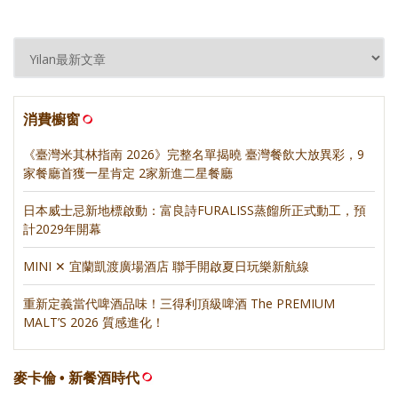
消費櫥窗
《臺灣米其林指南 2026》完整名單揭曉 臺灣餐飲大放異彩，9
家餐廳首獲一星肯定 2家新進二星餐廳
日本威士忌新地標啟動：富良詩FURALISS蒸餾所正式動工，預
計2029年開幕
MINI ✕ 宜蘭凱渡廣場酒店 聯手開啟夏日玩樂新航線
重新定義當代啤酒品味！三得利頂級啤酒 The PREMIUM
MALT’S 2026 質感進化！
麥卡倫 • 新餐酒時代