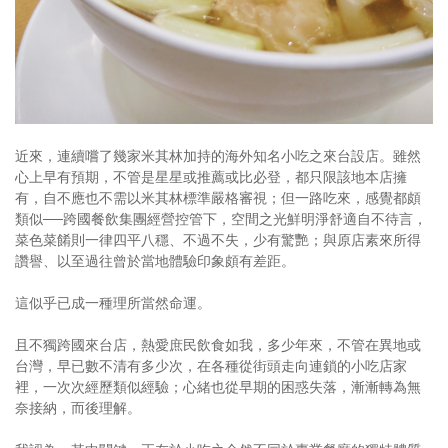
照相簿
影音區
創意出版服務
歷史區
近來，連續嚐了幾家米其林加持的海外知名小吃之來台設店。雖然
心上早有預期，不管是星星或推薦或比必登，都只限該地本店擁
關於Yilan
有，自不應也不需以米其林標準嚴格審視；但一路吃來，感覺都頗
類似──跨國餐飲集團經營控管下，空間之光鮮明淨舒適自不待言，
個人著作
菜色菜餚則一律四平八穩、不過不失，少有驚艷；與原店素來所得
讚譽、以至過往曾於當地體驗印象頗有差距。
活動實況記錄
這似乎已成一種理所當然命運。
媒體報導一覽
且不獨跨國來台店，熱愛庶民飲食如我，多少年來，不管在異地或
合作與代言
台灣，早已數不清有多少次，在各種從街頭走向連鎖的小吃店家
裡，一次次經歷類似經驗；心緒也從早期的困惑失落，漸漸轉為無
訂閱電子報
奈接納，而後理解。