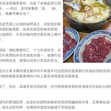
樣滾湯裡涮燙著吃，但多了各種蔬菜豆腐
多。──所以，若同家餐館「湯」「鍋」
上，晚餐早餐全包了。
或是烹調上以熱炒碳烤為主，在鮮度的要
就相對略寬鬆：依菜色類型與食用習慣，
以悠閒些，不至於晚到撲空甚至挨上幾句
！」
關係：傳統農曆初三、十七市場休市，沒
近年來開始有些市場改休週一，食攤作息
的時間休息，漸漸出現各行其是的景況。
是自古來冷藏與運送條件尚不精進年代自然而然發展繁衍而成的現殺現採
到精神都最直截素樸的小吃上最是淋漓盡致表露無遺。
題了。現在，就連長居北部的我，也可輕易買來新鮮急凍真空封裝的台南
城市的舊城區裡，如是的步調與節奏卻依然悄悄繼續留存著，且漸漸自成
，就在這堅持裡，彷彿理所當然地被護守而後延續。