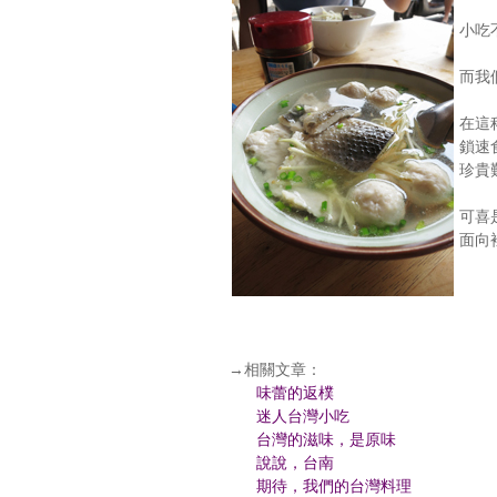
小吃
而我
在這
鎖速
珍貴
可喜
面向
→相關文章：
味蕾的返樸
迷人台灣小吃
台灣的滋味，是原味
說說，台南
期待，我們的台灣料理