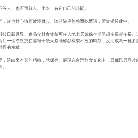
不等人、也不遷就人。小吃，有它自己的時間。
們，遂也甘心情願放慢腳步、隨時隨序悠悠而吃而過，習於樂於此中。
科技日新月異、食品食材食物都可任人地老天荒保存期限想多長就多長、
食店一個漢堡扔在那裡十幾天都能容顏樣貌不改的時刻，反而成為一種多
難得的精緻。
是，這由來本真的精緻，就保存、展現在台灣飲食文化中，最庶民最尋常
裡。