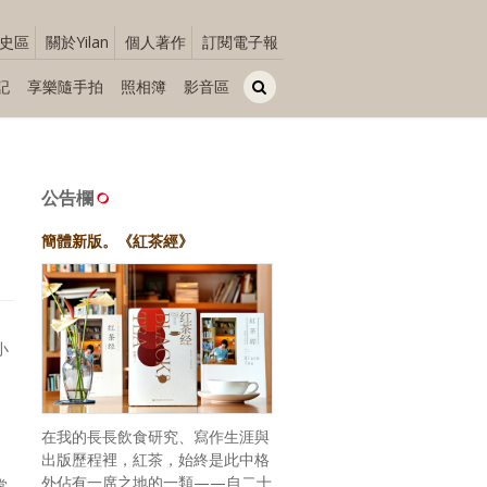
史區
關於Yilan
個人著作
訂閱電子報
記
享樂隨手拍
照相簿
影音區
公告欄
簡體新版。《紅茶經》
小
在我的長長飲食研究、寫作生涯與
出版歷程裡，紅茶，始終是此中格
外佔有一席之地的一類——自二十
常