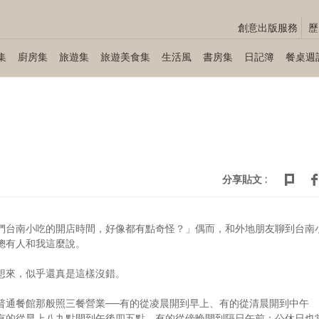
創意出版服務
歷
集
廚房集
旅遊集
旅遊美食集
生活風
書房集
日記簿
餐桌週
分享貼文 :
們台南小吃的開店時間，好像都有點奇怪？」偶而，和外地朋友聊到台南
總有人和我這麼說。
想來，似乎還真是這樣沒錯。
普通餐館那般照三餐營業──有的從凌晨開到早上、有的從清晨開到中午
有的從早上八九點開到午後四五點，有的從傍晚開到隔日午前；公休日也