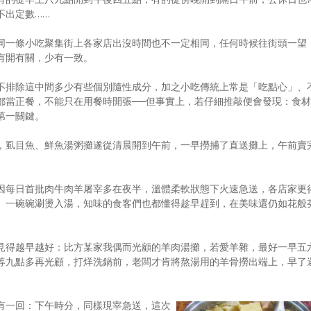
不出定數……
同一條小吃聚集街上各家店出沒時間也不一定相同，任何時候往街頭一望
有開有關，少有一致。
不排除這中間多少有些個別隨性成分，加之小吃傳統上常是「吃點心」、
都當正餐，不能只在用餐時開張──但事實上，若仔細推敲便會發現：食材
第一關鍵。
，虱目魚、鮮魚湯粥攤遂從清晨開到午前，一早撈捕了直送攤上，午前賣
因每日首批肉牛肉羊屠宰多在夜半，溫體柔軟狀態下火速急送，各店家更
、一碗碗涮燙入湯，知味的食客們也都懂得趁早趕到，在美味還仍如花般
見得越早越好：比方某家我偶而光顧的羊肉湯攤，若愛羊雜，最好一早五
等九點多再光顧，打烊洗鍋前，老闆才肯將熬湯用的羊骨撈出端上，早了
有一回：下午時分，同樣現宰急送，這次