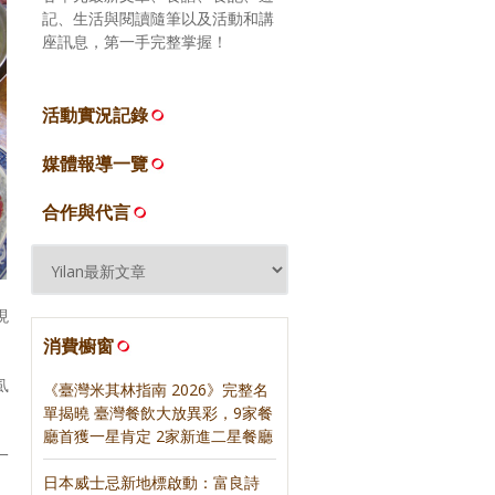
記、生活與閱讀隨筆以及活動和講
座訊息，第一手完整掌握！
活動實況記錄
媒體報導一覽
合作與代言
現
消費櫥窗
虱
《臺灣米其林指南 2026》完整名
單揭曉 臺灣餐飲大放異彩，9家餐
廳首獲一星肯定 2家新進二星餐廳
一
日本威士忌新地標啟動：富良詩