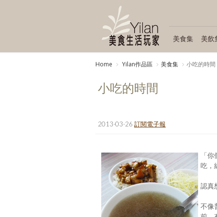
美食集
美飲
Home
Yilan作品區
美食集
小吃的時間
小吃的時間
2013-03-26
訂閱電子報
「你
吃，
認真
不像
前，