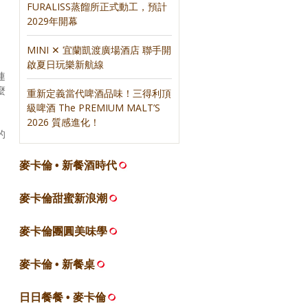
FURALISS蒸餾所正式動工，預計
2029年開幕
MINI ✕ 宜蘭凱渡廣場酒店 聯手開
啟夏日玩樂新航線
連
麼
重新定義當代啤酒品味！三得利頂
級啤酒 The PREMIUM MALT’S
2026 質感進化！
的
麥卡倫 • 新餐酒時代
麥卡倫甜蜜新浪潮
麥卡倫團圓美味學
麥卡倫 • 新餐桌
日日餐餐 • 麥卡倫