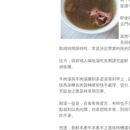
捉摸
即使
店門
當然
見得
取得時間與特性，常是決定營業時段的
比方，因府城人喝魚湯吃魚粥講究趁鮮
就收攤。
牛肉湯與羊肉湯攤則多是凌晨到早上，
快馬加鞭在肉質轉硬前快手處理、切分
芳綻放之際及時享用完畢。
順道一提是，在食客角度言，有時也不
點就到以免向隅；但若想啃羊骨，則得
吃不著。
然後，新鮮本產牛本產羊之賞味時機還