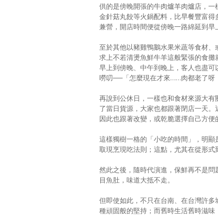
供的是傍晚開張的牛肉爐羊肉爐店，一
金針菇丸餃等火鍋配料，比早餐豐富得
兼營，開店時間便從傍晚一路綿延到早
至於其他以豬雞鴨鵝水果米蔬等食材、
求上不若清燙魚鮮牛羊這般緊張的食攤
早上到傍晚、中午到晚上，客人也盡可
嘮叨──「怎麼現在才來……肉都老了呀
再說到公休日，一樣也和食材來源大有
了當日貨源，大家也都跟著閉店一天。
因此也跟著改變，或乾脆選擇自己方便
這樣獨樹一格的「小吃的時間」，明顯
取現烹現吃法則；這點，尤其在從形式
然此之後，隨時代演進，保鮮再不是問
目魚肚，味道大抵不走。
但即使如此，不只在台南、在台灣許多
種頑固般的堅持；而舊時生活舊時滋味