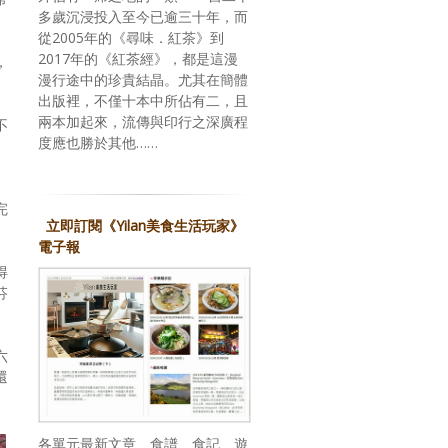
多歲沉浸投入至今已逾三十年，而
從2005年的《尋味．紅茶》到
2017年的《紅茶經》，都是這漫
，
漫行途中的珍貴結晶。尤其在簡體
出版裡，不僅十本中所佔有二，且
兩本加起來，流傳與印行之深廣程
不
度應也勝於其他……
完
立即訂閱《Yilan美食生活玩家》
電子報
得
芬
六
還
各單元最新文章、食譜、食記、遊