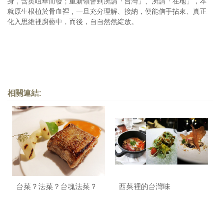
身，含英咀華而發；重新領會到所謂「台灣」、所謂「在地」，本
就原生根植於骨血裡，一旦充分理解、接納，便能信手拈來、真正
化入思維裡廚藝中，而後，自自然然綻放。
相關連結:
台菜？法菜？台魂法菜？
西菜裡的台灣味