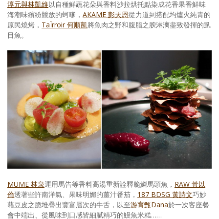
淳元與林凱維
以自種鮮蔬花朵與香料沙拉烘托點染成花香果香鮮味
海潮味繽紛競放的蚵嗲，
AKAME 彭天恩
從力道到搭配均爐火純青的
原民燒烤，
TaÏrroir 何順凱
將魚肉之野和腹脂之腴淋漓盡致發揮的虱
目魚。
MUME 林泉
運用馬告等香料高湯重新詮釋脆鱗馬頭魚，
RAW 黃以
倫
透著些許南洋氣、果味明媚的薑汁番茄，
187 BDSG 黃詩文
巧妙
藉豆皮之脆堆疊出豐富層次的牛舌，以至
游育甄Dana
於一次客座餐
會中端出、從風味到口感皆細膩精巧的鰻魚米糕……