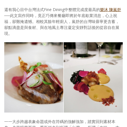
還有我心目中台灣法式Fine Dining中整體完成度最高的
樂沐 陳嵐舒
──此文寫作同時，竟正巧傳來餐廳即將於年底歇業消息，心上祝
福，卻難掩遺憾。相較其餘年輕廚人，嵐舒的台灣味毋寧更含蓄，
卻點滴盡是與食材、與在地風土專注凝定安靜對話後的從容自在展
現。
一一大步跨越表象命題或外在符碼的強解強加，踏實回到素材本