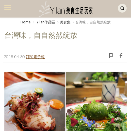
Yilan作品區
美食集
Home
Yilan作品區
美食集
台灣味，自自然然綻放
美飲集
台灣味，自自然然綻放
廚房集
旅遊集
2018-04-30
訂閱電子報
旅遊美食集
生活風
書房集
日記簿
餐桌週記
享樂隨手拍