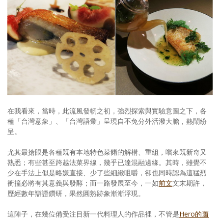
在我看來，當時，此流風發軔之初，強烈探索與實驗意圖之下，各
種「台灣意象」、「台灣語彙」呈現自不免分外活潑大膽，熱鬧紛
呈。
尤其最搶眼是各種既有本地特色菜餚的解構、重組，嚐來既新奇又
熟悉；有些甚至跨越法菜界線，幾乎已達混融邊緣。其時，雖覺不
少在手法上似是略嫌直接、少了些細緻咀嚼，卻也同時認為這猛烈
衝撞必將有其意義與發酵；而一路發展至今，一如
前文
文末期許，
歷經數年辯證鑽研，果然圓熟跡象漸漸浮現。
這陣子，在幾位備受注目新一代料理人的作品裡，不管是
Hero的蕭