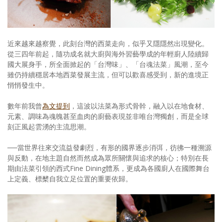
照相簿
影音區
近來越來越察覺，此刻台灣的西菜走向，似乎又隱隱然出現變化。
創意出版服務
從三四年前起，隨功成名就大廚與海外習藝學成的年輕廚人陸續歸
國大展身手，所全面掀起的「台灣味」、「台魂法菜」風潮，至今
歷史區
雖仍持續穩居本地西菜發展主流，但可以歡喜感受到，新的進境正
悄悄發生中。
關於Yilan
數年前我曾
為文提到
，這波以法菜為形式骨幹，融入以在地食材、
個人著作
元素、調味為魂魄甚至血肉的廚藝表現並非唯台灣獨創，而是全球
刻正風起雲湧的主流思潮。
活動實況記錄
──當世界往來交流益發劇烈，有形的國界逐步消弭，彷彿一種溯源
媒體報導一覽
與反動，在地主題自然而然成為眾所關懷與追求的核心；特別在長
期由法菜引領的西式Fine Dining體系，更成為各國廚人在國際舞台
合作與代言
上定義、標櫫自我立足位置的重要依歸。
訂閱電子報