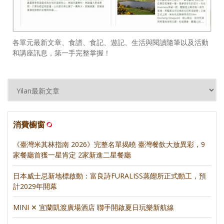
各單元最新文章、食譜、食記、遊記、生活與閱讀隨筆以及活動
和講座訊息，第一手完整掌握！
消費櫥窗
《臺灣米其林指南 2026》完整名單揭曉 臺灣餐飲大放異彩，9
家餐廳首獲一星肯定 2家新進二星餐廳
日本威士忌新地標啟動：富良詩FURALISS蒸餾所正式動工，預
計2029年開幕
MINI ✕ 宜蘭凱渡廣場酒店 聯手開啟夏日玩樂新航線