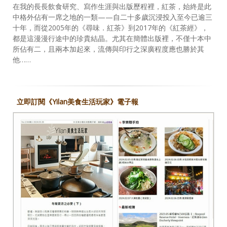
在我的長長飲食研究、寫作生涯與出版歷程裡，紅茶，始終是此
中格外佔有一席之地的一類——自二十多歲沉浸投入至今已逾三
十年，而從2005年的《尋味．紅茶》到2017年的《紅茶經》，
都是這漫漫行途中的珍貴結晶。尤其在簡體出版裡，不僅十本中
所佔有二，且兩本加起來，流傳與印行之深廣程度應也勝於其
他……
立即訂閱《Yilan美食生活玩家》電子報