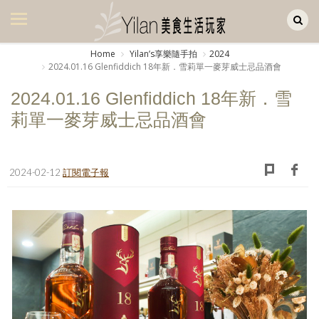
Yilan作品區
美食集
Home
Yilanʼs享樂隨手拍
2024
2024.01.16 Glenfiddich 18年新．雪莉單一麥芽威士忌品酒會
美飲集
2024.01.16 Glenfiddich 18年新．雪
廚房集
莉單一麥芽威士忌品酒會
旅遊集
旅遊美食集
2024-02-12
訂閱電子報
生活風
書房集
日記簿
餐桌週記
享樂隨手拍