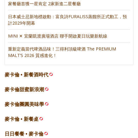
家餐廳首獲一星肯定 2家新進二星餐廳
日本威士忌新地標啟動：富良詩FURALISS蒸餾所正式動工，預
計2029年開幕
MINI ✕ 宜蘭凱渡廣場酒店 聯手開啟夏日玩樂新航線
重新定義當代啤酒品味！三得利頂級啤酒 The PREMIUM
MALT’S 2026 質感進化！
麥卡倫 • 新餐酒時代
麥卡倫甜蜜新浪潮
麥卡倫團圓美味學
麥卡倫 • 新餐桌
日日餐餐 • 麥卡倫