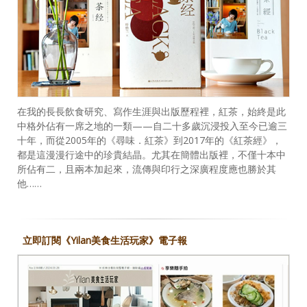
在我的長長飲食研究、寫作生涯與出版歷程裡，紅茶，始終是此
中格外佔有一席之地的一類——自二十多歲沉浸投入至今已逾三
十年，而從2005年的《尋味．紅茶》到2017年的《紅茶經》，
都是這漫漫行途中的珍貴結晶。尤其在簡體出版裡，不僅十本中
所佔有二，且兩本加起來，流傳與印行之深廣程度應也勝於其
他……
立即訂閱《Yilan美食生活玩家》電子報