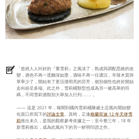
「曾經人人叫好的『重雪莉』之風淡了，熟成與調配思維的改
變，酒色不再一逕黝深如墨，酒味不再一任濃沉，辛辣木質與
單寧少了，開始有了更活潑明亮的芬芳，個別個性也終於開始
走向紛呈多端。此之外，雪莉桶類型也成為另一被高舉的符
碼，不同雪莉酒類別大舉加入行列……」。
—— 這是 2021 年，嗅聞到國內雪莉桶陳威士忌風向開始變
化當口所寫下的
評論文章
。其時，正逢
格蘭菲迪 12 年天使雪
莉
推出未久，是我的觀察參考依據之一；至今整三年，18 年
新雪莉推出，成為此風向下的另一鮮明印證之作。