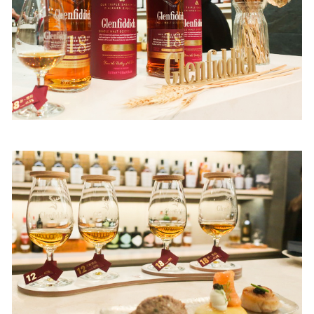
照相簿
影音區
創意出版服務
歷史區
關於Yilan
個人著作
活動實況記錄
媒體報導一覽
合作與代言
訂閱電子報