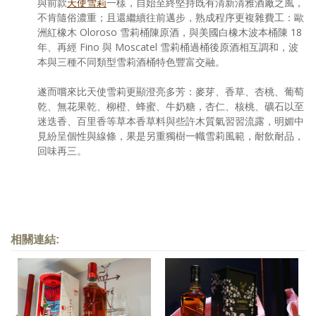
與前款
天使雪莉
一樣，自始至終堅持既有清新清雅酒廠之風，
不肯隨俗濃重；且還繼續往前邁步，熟成程序更複雜費工：歐
洲紅橡木 Oloroso 雪莉桶陳原酒，與美國白橡木波本桶陳 18
年、再經 Fino 與 Moscatel 雪莉桶過桶後原酒相互調和，波
本與三種不同類型雪莉酒桶特色豐富交融。
遂而嚐來比天使雪莉更顯澄亮多芳：麥芽、香草、杏桃、葡萄
乾、無花果乾、柳橙、蜂蜜、牛奶糖，杏仁、核桃、礦石以至
迷迭香、百里香等草本香草料與些許木質氣習習流露，明媚中
見紛呈個性與線條，果是另重獨樹一幟雪莉風範，耐飲耐品，
回味再三。
相關連結: