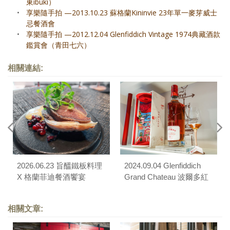
東ibuki）
•
享樂隨手拍 —2013.10.23 蘇格蘭Kininvie 23年單一麥芽威士
忌餐酒會
•
享樂隨手拍 —2012.12.04 Glenfiddich Vintage 1974典藏酒款
鑑賞會（青田七六）
相關連結:
2026.06.23 旨醞鐵板料理
2024.09.04 Glenfiddich
X 格蘭菲迪餐酒饗宴
Grand Chateau 波爾多紅
酒桶 31 年單一麥芽威士
忌上市品酩會
相關文章: