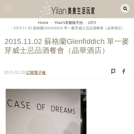
Yilan作品區
美食集
Home
Yilanʼs享樂隨手拍
2015
2015.11.02 蘇格蘭Glenfiddich 單一麥芽威士忌品酒餐會（晶華酒店）
美飲集
2015.11.02 蘇格蘭Glenfiddich 單一麥
廚房集
芽威士忌品酒餐會（晶華酒店）
旅遊集
旅遊美食集
2015-12-28
訂閱電子報
生活風
書房集
日記簿
餐桌週記
享樂隨手拍