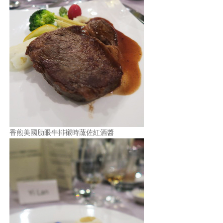
香煎美國肋眼牛排襯時蔬佐紅酒醬