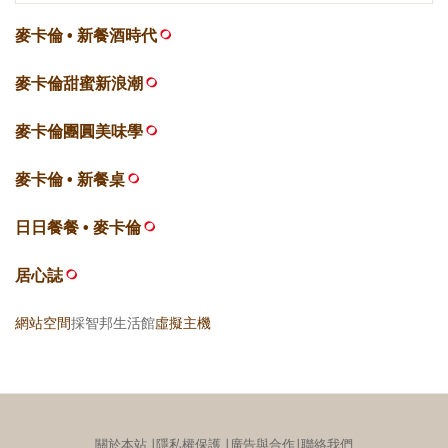
麥卡倫 • 新餐酒時代
麥卡倫甜蜜新浪潮
麥卡倫團圓美味學
麥卡倫 • 新餐桌
日日餐餐 • 麥卡倫
居心誌
網站空間
採智邦生活館
虛擬主機
關於本站
∣
隱私權保護
∣
廣告與合作
∣
聯絡我們