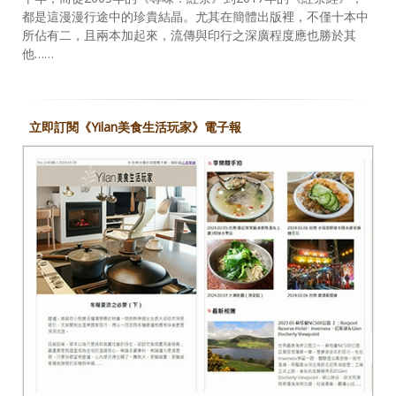
都是這漫漫行途中的珍貴結晶。尤其在簡體出版裡，不僅十本中
所佔有二，且兩本加起來，流傳與印行之深廣程度應也勝於其
他……
立即訂閱《Yilan美食生活玩家》電子報