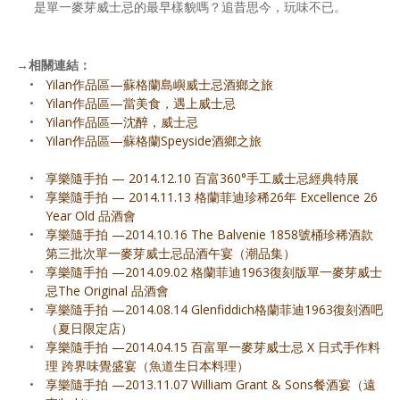
是單一麥芽威士忌的最早樣貌嗎？追昔思今，玩味不已。
→
相關連結：
•
Yilan作品區—蘇格蘭島嶼威士忌酒鄉之旅
•
Yilan作品區—當美食，遇上威士忌
•
Yilan作品區—沈醉，威士忌
•
Yilan作品區—蘇格蘭Speyside酒鄉之旅
•
享樂隨手拍 — 2014.12.10 百富360°手工威士忌經典特展
•
享樂隨手拍 — 2014.11.13 格蘭菲迪珍稀26年 Excellence 26
Year Old 品酒會
•
享樂隨手拍 —2014.10.16 The Balvenie 1858號桶珍稀酒款
第三批次單一麥芽威士忌品酒午宴（潮品集）
•
享樂隨手拍 —2014.09.02 格蘭菲迪1963復刻版單一麥芽威士
忌The Original 品酒會
•
享樂隨手拍 —2014.08.14 Glenfiddich格蘭菲迪1963復刻酒吧
（夏日限定店）
•
享樂隨手拍 —2014.04.15 百富單一麥芽威士忌 X 日式手作料
理 跨界味覺盛宴（魚道生日本料理）
•
享樂隨手拍 —2013.11.07 William Grant & Sons餐酒宴（遠