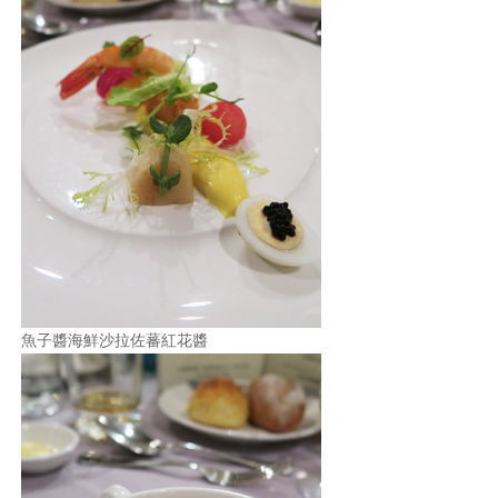
魚子醬海鮮沙拉佐蕃紅花醬