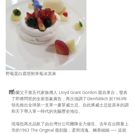
野莓蛋白霜塔附草莓冰淇淋
格蘭父子第五代家族傳人 Lloyd Grant Gordon 親自來台，發表
了即將問世的全新形象廣告，再次強調了Glenfiddich 於1963年
領先推出全球第一支單一麥芽威士忌、自此將威士忌從原本的調
和天下帶入單一時代的先驅歷史地位。
現場也再次品飲了由台灣分公司團隊全力催生、去年在台限量上
市的1963 The Original 復刻版，柔和清逸、幽香細細 ── 這就