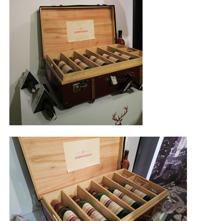
照相簿
影音區
創意出版服務
歷史區
關於Yilan
個人著作
活動實況記錄
媒體報導一覽
合作與代言
訂閱電子報