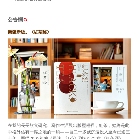
公告欄
簡體新版。《紅茶經》
在我的長長飲食研究、寫作生涯與出版歷程裡，紅茶，始終是此
中格外佔有一席之地的一類——自二十多歲沉浸投入至今已逾三
十年，而從2005年的《尋味．紅茶》到2017年的《紅茶經》，