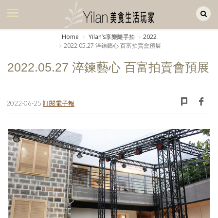
Yilan作品區
美食集
Home
Yilanʼs享樂隨手拍
2022
2022.05.27 淬鍊藝心 百富拍賣會預展
美飲集
2022.05.27 淬鍊藝心 百富拍賣會預展
廚房集
旅遊集
2022-06-25
訂閱電子報
旅遊美食集
生活風
書房集
日記簿
餐桌週記
享樂隨手拍