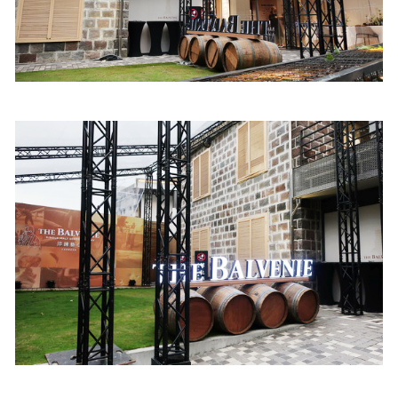
照相簿
影音區
創意出版服務
歷史區
關於Yilan
個人著作
活動實況記錄
媒體報導一覽
合作與代言
訂閱電子報