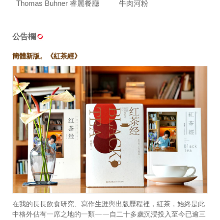
Thomas Buhner 睿麗餐廳
牛肉河粉
公告欄
簡體新版。《紅茶經》
在我的長長飲食研究、寫作生涯與出版歷程裡，紅茶，始終是此
中格外佔有一席之地的一類——自二十多歲沉浸投入至今已逾三