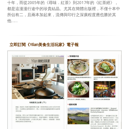
十年，而從2005年的《尋味．紅茶》到2017年的《紅茶經》，
都是這漫漫行途中的珍貴結晶。尤其在簡體出版裡，不僅十本中
所佔有二，且兩本加起來，流傳與印行之深廣程度應也勝於其
他……
立即訂閱《Yilan美食生活玩家》電子報