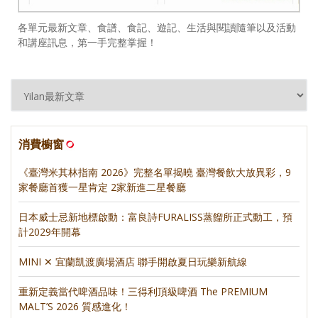
各單元最新文章、食譜、食記、遊記、生活與閱讀隨筆以及活動
和講座訊息，第一手完整掌握！
消費櫥窗
《臺灣米其林指南 2026》完整名單揭曉 臺灣餐飲大放異彩，9
家餐廳首獲一星肯定 2家新進二星餐廳
日本威士忌新地標啟動：富良詩FURALISS蒸餾所正式動工，預
計2029年開幕
MINI ✕ 宜蘭凱渡廣場酒店 聯手開啟夏日玩樂新航線
重新定義當代啤酒品味！三得利頂級啤酒 The PREMIUM
MALT’S 2026 質感進化！