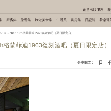
創意出版服務
歷
集
廚房集
旅遊集
旅遊美食集
生活風
書房集
日記簿
餐桌週
.08.14 Glenfiddich格蘭菲迪1963復刻酒吧（夏日限定店）
nfiddich格蘭菲迪1963復刻酒吧（夏日限定店）
分享貼文 :