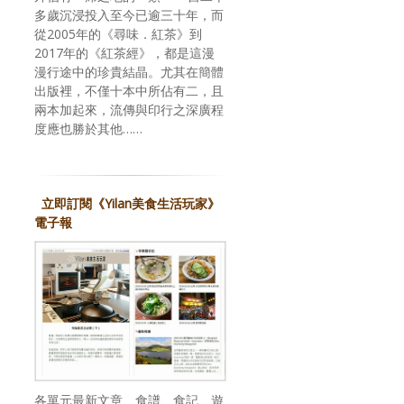
多歲沉浸投入至今已逾三十年，而
從2005年的《尋味．紅茶》到
2017年的《紅茶經》，都是這漫
漫行途中的珍貴結晶。尤其在簡體
出版裡，不僅十本中所佔有二，且
兩本加起來，流傳與印行之深廣程
度應也勝於其他……
立即訂閱《Yilan美食生活玩家》
電子報
各單元最新文章、食譜、食記、遊