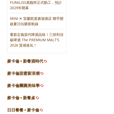
FURALISS蒸餾所正式動工，預計
2029年開幕
MINI ✕ 宜蘭凱渡廣場酒店 聯手開
啟夏日玩樂新航線
重新定義當代啤酒品味！三得利頂
級啤酒 The PREMIUM MALT’S
2026 質感進化！
麥卡倫 • 新餐酒時代
麥卡倫甜蜜新浪潮
麥卡倫團圓美味學
麥卡倫 • 新餐桌
日日餐餐 • 麥卡倫