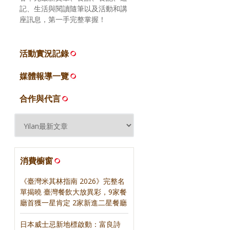
記、生活與閱讀隨筆以及活動和講
座訊息，第一手完整掌握！
活動實況記錄
媒體報導一覽
合作與代言
消費櫥窗
《臺灣米其林指南 2026》完整名
單揭曉 臺灣餐飲大放異彩，9家餐
廳首獲一星肯定 2家新進二星餐廳
日本威士忌新地標啟動：富良詩