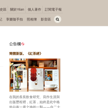
史區
關於Yilan
個人著作
訂閱電子報
記
享樂隨手拍
照相簿
影音區
公告欄
簡體新版。《紅茶經》
在我的長長飲食研究、寫作生涯與
出版歷程裡，紅茶，始終是此中格
外佔有一席之地的一類——自二十