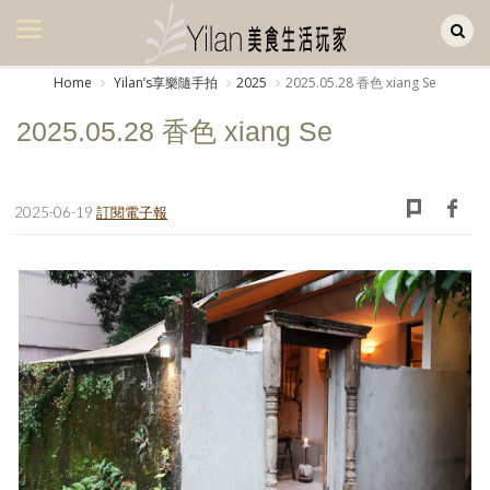
Yilan作品區
美食集
Home
Yilanʼs享樂隨手拍
2025
2025.05.28 香色 xiang Se
美飲集
2025.05.28 香色 xiang Se
廚房集
旅遊集
2025-06-19
訂閱電子報
旅遊美食集
生活風
書房集
日記簿
餐桌週記
享樂隨手拍