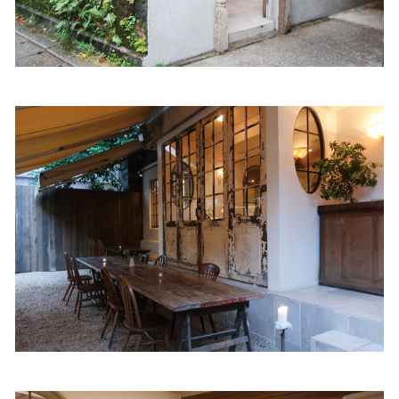
照相簿
影音區
創意出版服務
歷史區
關於Yilan
個人著作
活動實況記錄
媒體報導一覽
合作與代言
訂閱電子報