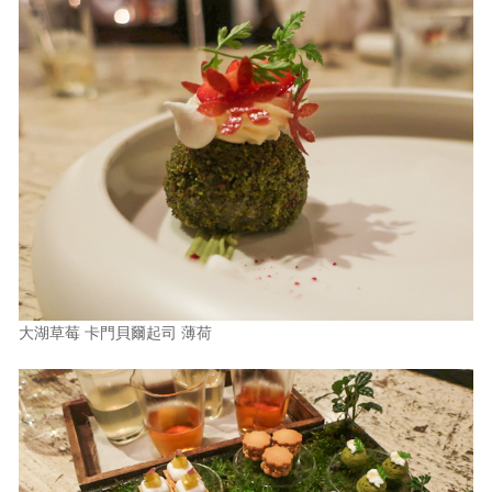
大湖草莓 卡門貝爾起司 薄荷