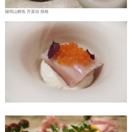
陽明山鱒魚 芥菜頭 辣根