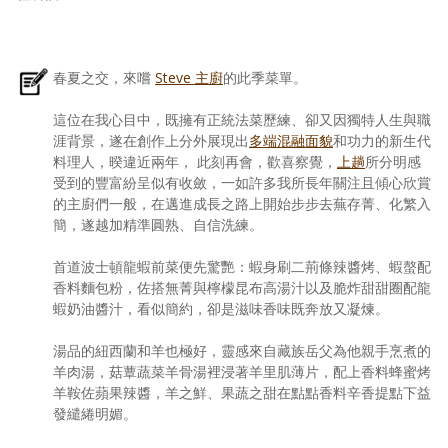
春夏之交，來嚐
Steve 主廚
的此季菜單。
這位在我心目中，既擁有正統法菜歷練、卻又因獨特人生與職
涯背景，遂在創作上分外展現出
多端混融面貌
和功力的新生代
料理人，暌違近兩年， 此刻再會，歡喜察覺，
上趟
所分明感
受到的豐富紛呈似有收斂，一如許多我所長年關注且傾心欣賞
的主廚們一般，在邁進成長之路上開始步步去蕪存菁、化繁入
簡，遂越加精準圓熟、自信洗練。
首道波士頓龍蝦前菜便先驚艷：蝦身刷二荊條辣醬烤、蝦螯配
香料麵包粉，佐搭無菁與檸檬昆布高湯汁以及脆炸甜甜圈配龍
蝦奶油醬汁，看似簡約，卻是滋味香味既奔放又凝煉。
湯品的紐西蘭和羊也極好，靈感來自藏族岳父為他親手烹煮的
羊肉湯，菇蕈蔬菜羊骨湯裡浸著羊里肌薄片，配上香料蜂蜜烤
羊鞍佐蘋果辣醬，羊之鮮、果蔬之甜在點點香料辛香提點下益
發繾綣明媚。