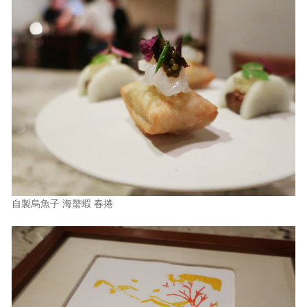
自製烏魚子 海螯蝦 春捲