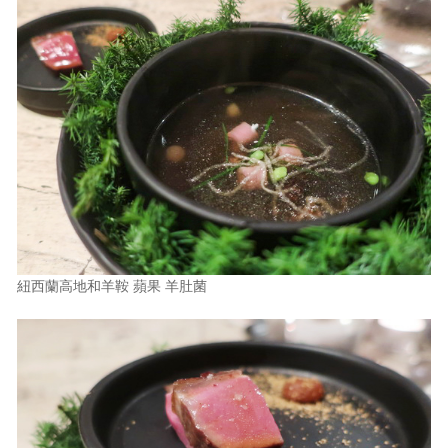
紐西蘭高地和羊鞍 蘋果 羊肚菌