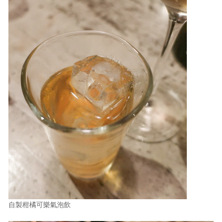
自製柑橘可樂氣泡飲