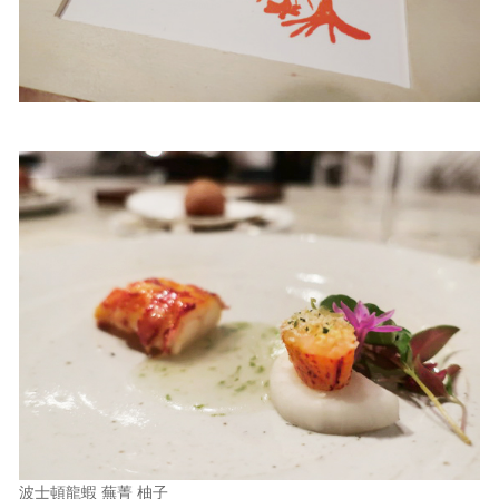
波士頓龍蝦 蕪菁 柚子