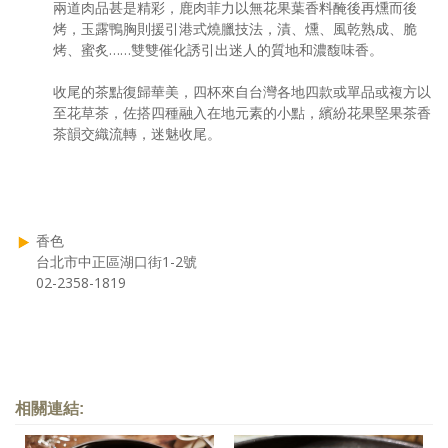
兩道肉品甚是精彩，鹿肉菲力以無花果葉香料醃後再燻而後
烤，玉露鴨胸則援引港式燒臘技法，漬、燻、風乾熟成、脆
烤、蜜炙……雙雙催化誘引出迷人的質地和濃馥味香。
收尾的茶點復歸華美，四杯來自台灣各地四款或單品或複方以
至花草茶，佐搭四種融入在地元素的小點，繽紛花果堅果茶香
茶韻交織流轉，迷魅收尾。
香色
台北市中正區湖口街1-2號
02-2358-1819
相關連結: