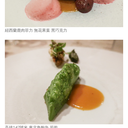
紐西蘭鹿肉菲力 無花果葉 黑巧克力
高雄147號米 東北角鮑魚 筍乾