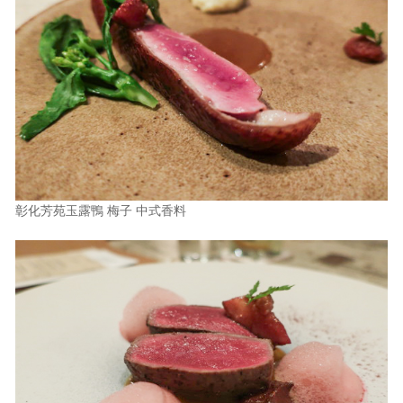
彰化芳苑玉露鴨 梅子 中式香料