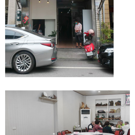
照相簿
影音區
創意出版服務
歷史區
關於Yilan
個人著作
活動實況記錄
媒體報導一覽
合作與代言
訂閱電子報