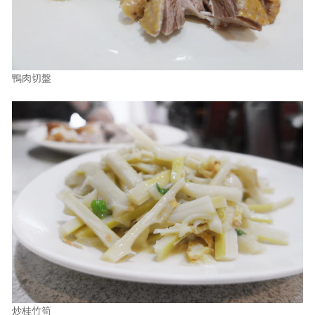
鴨肉切盤
炒桂竹筍