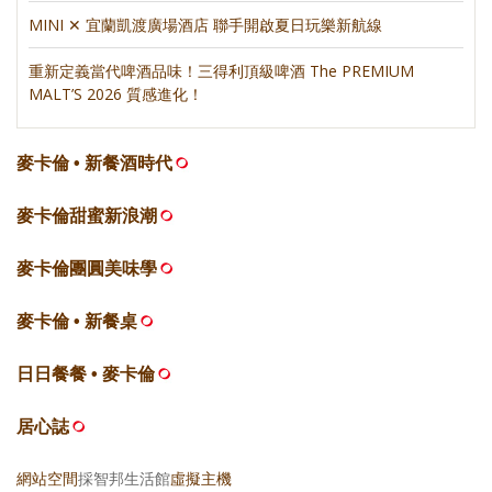
MINI ✕ 宜蘭凱渡廣場酒店 聯手開啟夏日玩樂新航線
重新定義當代啤酒品味！三得利頂級啤酒 The PREMIUM
MALT’S 2026 質感進化！
麥卡倫 • 新餐酒時代
麥卡倫甜蜜新浪潮
麥卡倫團圓美味學
麥卡倫 • 新餐桌
日日餐餐 • 麥卡倫
居心誌
網站空間
採智邦生活館
虛擬主機