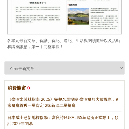
各單元最新文章、食譜、食記、遊記、生活與閱讀隨筆以及活動
和講座訊息，第一手完整掌握！
消費櫥窗
《臺灣米其林指南 2026》完整名單揭曉 臺灣餐飲大放異彩，9
家餐廳首獲一星肯定 2家新進二星餐廳
日本威士忌新地標啟動：富良詩FURALISS蒸餾所正式動工，預
計2029年開幕