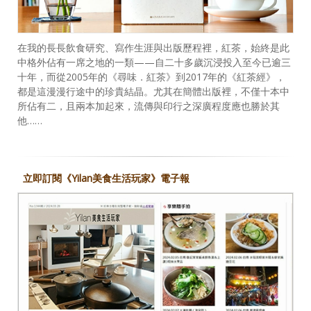
在我的長長飲食研究、寫作生涯與出版歷程裡，紅茶，始終是此
中格外佔有一席之地的一類——自二十多歲沉浸投入至今已逾三
十年，而從2005年的《尋味．紅茶》到2017年的《紅茶經》，
都是這漫漫行途中的珍貴結晶。尤其在簡體出版裡，不僅十本中
所佔有二，且兩本加起來，流傳與印行之深廣程度應也勝於其
他……
立即訂閱《Yilan美食生活玩家》電子報