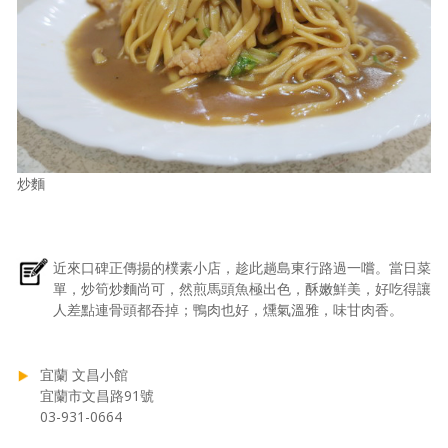
炒麵
近來口碑正傳揚的樸素小店，趁此趟島東行路過一嚐。當日菜
單，炒筍炒麵尚可，然煎馬頭魚極出色，酥嫩鮮美，好吃得讓
人差點連骨頭都吞掉；鴨肉也好，燻氣溫雅，味甘肉香。
宜蘭 文昌小館
宜蘭市文昌路91號
03-931-0664