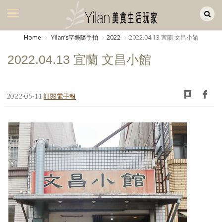
Yilan作品區
美食集
Home
Yilanʼs享樂隨手拍
2022
2022.04.13 宜蘭 文昌小館
美飲集
2022.04.13 宜蘭 文昌小館
廚房集
旅遊集
2022-05-11
訂閱電子報
旅遊美食集
生活風
書房集
日記簿
餐桌週記
享樂隨手拍