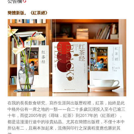
公告欄
簡體新版。《紅茶經》
在我的長長飲食研究、寫作生涯與出版歷程裡，紅茶，始終是此
中格外佔有一席之地的一類——自二十多歲沉浸投入至今已逾三
十年，而從2005年的《尋味．紅茶》到2017年的《紅茶經》，
都是這漫漫行途中的珍貴結晶。尤其在簡體出版裡，不僅十本中
所佔有二，且兩本加起來，流傳與印行之深廣程度應也勝於其