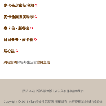
麥卡倫甜蜜新浪潮
麥卡倫團圓美味學
麥卡倫 • 新餐桌
日日餐餐 • 麥卡倫
居心誌
網站空間
採智邦生活館
虛擬主機
關於本站
∣
隱私權保護
∣
廣告與合作
∣
聯絡我們
Copyright © 2018 Yilan美食生活玩家 版權所有 未經授權禁止轉貼或節錄