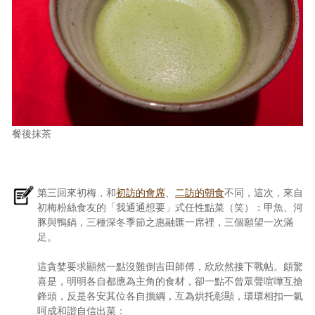
餐後抹茶
第三回來初梅，和
初訪的會席
、
二訪的朝食
不同，這次，來自
初梅粉絲食友的「我通通想要」式任性點菜（笑）：甲魚、河
豚與鴨鍋，三種深冬季節之惠融匯一席裡，三個願望一次滿
足。
這貪婪要求顯然一點沒難倒吉田師傅，欣欣然接下戰帖。頗驚
喜是，明明各自都應為主角的食材，卻一點不曾眾聲喧嘩互搶
鋒頭，反是各安其位各自擔綱，互為烘托彰顯，環環相扣一氣
呵成和諧自信出菜：