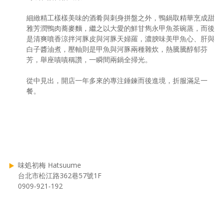
細緻精工樣樣美味的酒肴與刺身拼盤之外，鴨鍋取精華烹成甜
雅芳潤鴨肉蕎麥麵，繼之以大愛的鮮甘雋永甲魚茶碗蒸，而後
是清爽噴香涼拌河豚皮與河豚天婦羅，濃腴味美甲魚心、肝與
白子醬油煮，壓軸則是甲魚與河豚兩種雜炊，熱騰騰醇郁芬
芳，舉座嘖嘖稱讚，一瞬間兩鍋全掃光。
從中見出，開店一年多來的專注錘鍊而後進境，折服滿足一
餐。
味処初梅 Hatsuume
台北市松江路362巷57號1F
0909-921-192