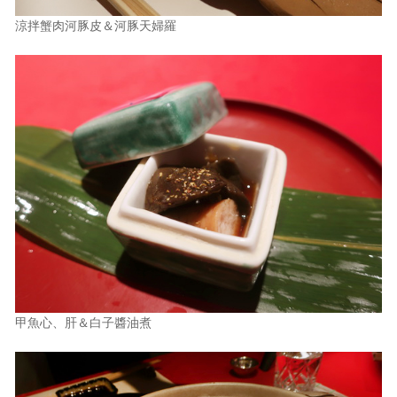
涼拌蟹肉河豚皮＆河豚天婦羅
甲魚心、肝＆白子醬油煮