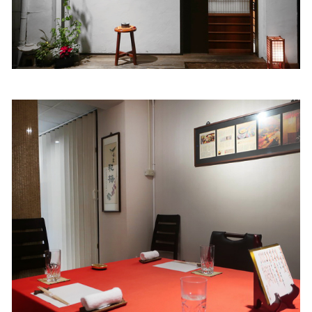
照相簿
影音區
創意出版服務
歷史區
關於Yilan
個人著作
活動實況記錄
媒體報導一覽
合作與代言
訂閱電子報