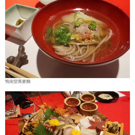
鴨南蠻蕎麥麵