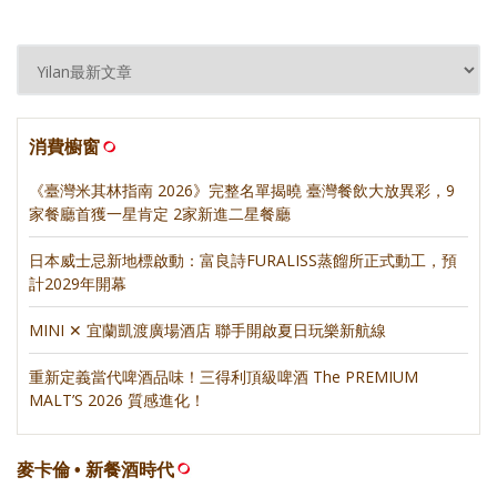
消費櫥窗
《臺灣米其林指南 2026》完整名單揭曉 臺灣餐飲大放異彩，9
家餐廳首獲一星肯定 2家新進二星餐廳
日本威士忌新地標啟動：富良詩FURALISS蒸餾所正式動工，預
計2029年開幕
MINI ✕ 宜蘭凱渡廣場酒店 聯手開啟夏日玩樂新航線
重新定義當代啤酒品味！三得利頂級啤酒 The PREMIUM
MALT’S 2026 質感進化！
麥卡倫 • 新餐酒時代