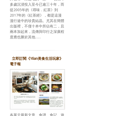
多歲沉浸投入至今已逾三十年，而
從2005年的《尋味．紅茶》到
2017年的《紅茶經》，都是這漫
漫行途中的珍貴結晶。尤其在簡體
出版裡，不僅十本中所佔有二，且
兩本加起來，流傳與印行之深廣程
度應也勝於其他……
立即訂閱《Yilan美食生活玩家》
電子報
各單元最新文章、食譜、食記、遊