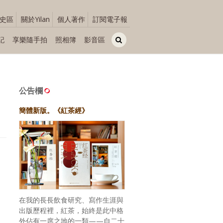
史區
關於Yilan
個人著作
訂閱電子報
記
享樂隨手拍
照相簿
影音區
公告欄
簡體新版。《紅茶經》
在我的長長飲食研究、寫作生涯與
出版歷程裡，紅茶，始終是此中格
外佔有一席之地的一類——自二十