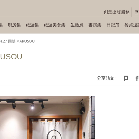
創意出版服務
歷
集
廚房集
旅遊集
旅遊美食集
生活風
書房集
日記簿
餐桌週
04.27 圓雙 MARUSOU
RUSOU
分享貼文 :