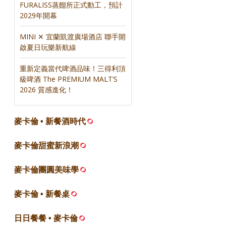
FURALISS蒸餾所正式動工，預計
2029年開幕
MINI ✕ 宜蘭凱渡廣場酒店 聯手開
啟夏日玩樂新航線
重新定義當代啤酒品味！三得利頂
級啤酒 The PREMIUM MALT’S
2026 質感進化！
麥卡倫 • 新餐酒時代
麥卡倫甜蜜新浪潮
麥卡倫團圓美味學
麥卡倫 • 新餐桌
日日餐餐 • 麥卡倫