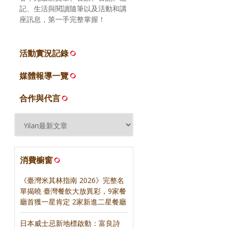
記、生活與閱讀隨筆以及活動和講
座訊息，第一手完整掌握！
活動實況記錄
媒體報導一覽
合作與代言
消費櫥窗
《臺灣米其林指南 2026》完整名
單揭曉 臺灣餐飲大放異彩，9家餐
廳首獲一星肯定 2家新進二星餐廳
日本威士忌新地標啟動：富良詩