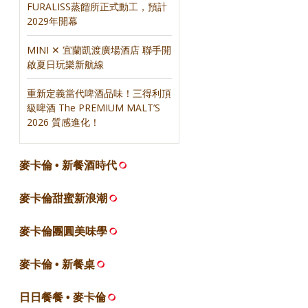
FURALISS蒸餾所正式動工，預計
2029年開幕
MINI ✕ 宜蘭凱渡廣場酒店 聯手開
啟夏日玩樂新航線
重新定義當代啤酒品味！三得利頂
級啤酒 The PREMIUM MALT’S
2026 質感進化！
麥卡倫 • 新餐酒時代
麥卡倫甜蜜新浪潮
麥卡倫團圓美味學
麥卡倫 • 新餐桌
日日餐餐 • 麥卡倫