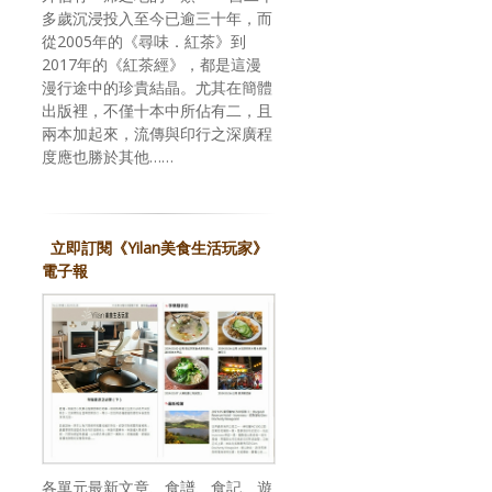
多歲沉浸投入至今已逾三十年，而
從2005年的《尋味．紅茶》到
2017年的《紅茶經》，都是這漫
漫行途中的珍貴結晶。尤其在簡體
出版裡，不僅十本中所佔有二，且
兩本加起來，流傳與印行之深廣程
度應也勝於其他……
立即訂閱《Yilan美食生活玩家》
電子報
各單元最新文章、食譜、食記、遊