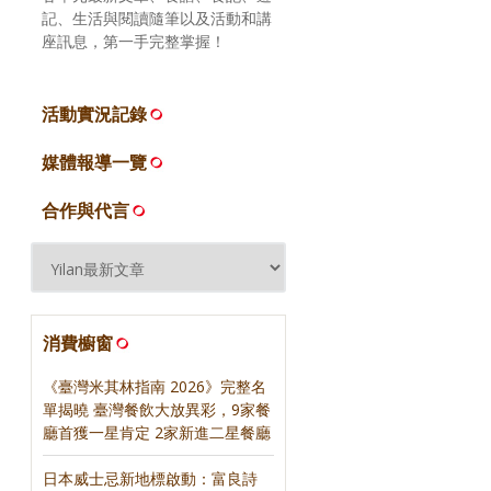
記、生活與閱讀隨筆以及活動和講
座訊息，第一手完整掌握！
活動實況記錄
媒體報導一覽
合作與代言
消費櫥窗
《臺灣米其林指南 2026》完整名
單揭曉 臺灣餐飲大放異彩，9家餐
廳首獲一星肯定 2家新進二星餐廳
日本威士忌新地標啟動：富良詩