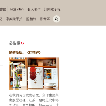
史區
關於Yilan
個人著作
訂閱電子報
記
享樂隨手拍
照相簿
影音區
公告欄
簡體新版。《紅茶經》
在我的長長飲食研究、寫作生涯與
出版歷程裡，紅茶，始終是此中格
外佔有一席之地的一類——自二十