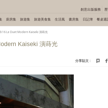
創意出版服務
歷
集
廚房集
旅遊集
旅遊美食集
生活風
書房集
日記簿
餐桌週
9.16 Le Duet Modern Kaiseki 演蒔光
 Modern Kaiseki 演蒔光
分享貼文 :