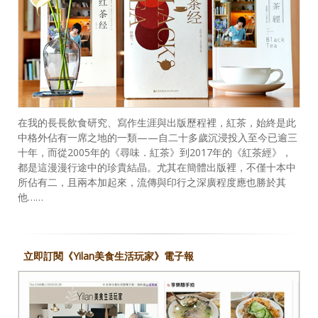
在我的長長飲食研究、寫作生涯與出版歷程裡，紅茶，始終是此
中格外佔有一席之地的一類——自二十多歲沉浸投入至今已逾三
十年，而從2005年的《尋味．紅茶》到2017年的《紅茶經》，
都是這漫漫行途中的珍貴結晶。尤其在簡體出版裡，不僅十本中
所佔有二，且兩本加起來，流傳與印行之深廣程度應也勝於其
他……
立即訂閱《Yilan美食生活玩家》電子報