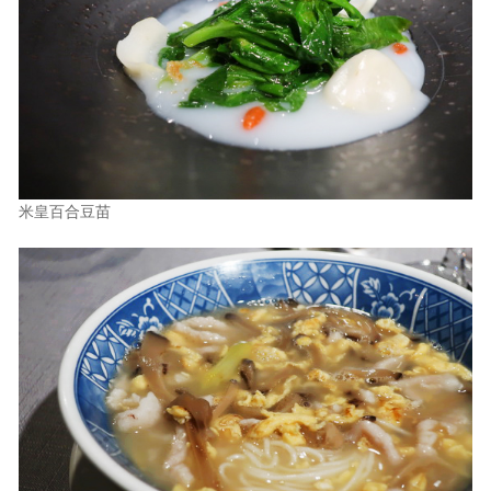
米皇百合豆苗