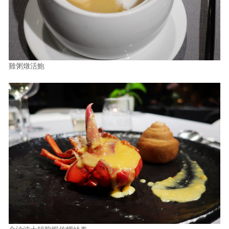
雞粥燉活鮑