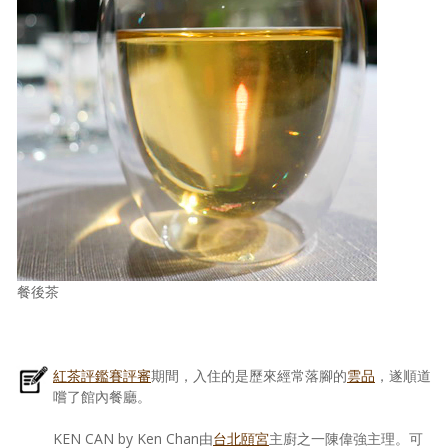
餐後茶
紅茶評鑑賽評審
期間，入住的是歷來經常落腳的
雲品
，遂順道
嚐了館內餐廳。
KEN CAN by Ken Chan由
台北頤宮
主廚之一陳偉強主理。可