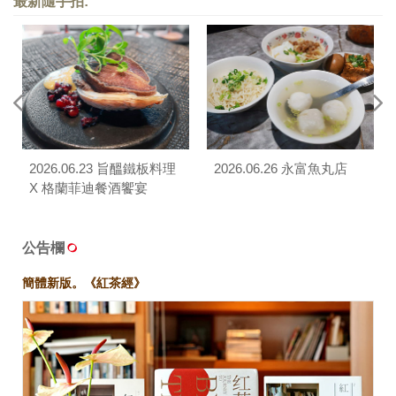
最新隨手拍:
2026.06.23 旨醞鐵板料理
2026.06.26 永富魚丸店
X 格蘭菲迪餐酒饗宴
公告欄
簡體新版。《紅茶經》