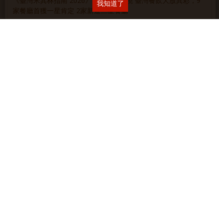
《臺灣米其林指南 2026》完整名單揭曉 臺灣餐飲大放異彩，9
我知道了
家餐廳首獲一星肯定 2家新進二星餐廳
日本威士忌新地標啟動：富良詩FURALISS蒸餾所正式動工，預
計2029年開幕
MINI ✕ 宜蘭凱渡廣場酒店 聯手開啟夏日玩樂新航線
重新定義當代啤酒品味！三得利頂級啤酒 The PREMIUM
MALT’S 2026 質感進化！
麥卡倫 • 新餐酒時代
麥卡倫甜蜜新浪潮
麥卡倫團圓美味學
麥卡倫 • 新餐桌
日日餐餐 • 麥卡倫