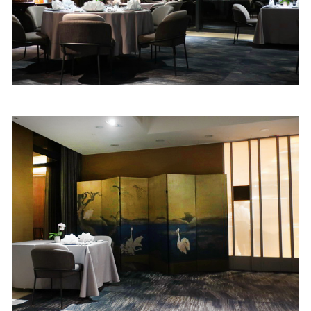
照相簿
影音區
創意出版服務
歷史區
關於Yilan
個人著作
活動實況記錄
媒體報導一覽
合作與代言
訂閱電子報