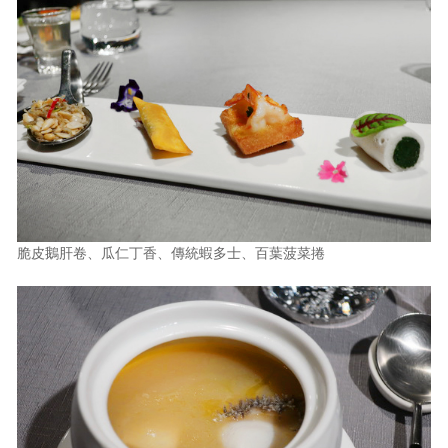
脆皮鵝肝卷、瓜仁丁香、傳統蝦多士、百葉菠菜捲