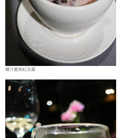
椰汁紫米紅豆露