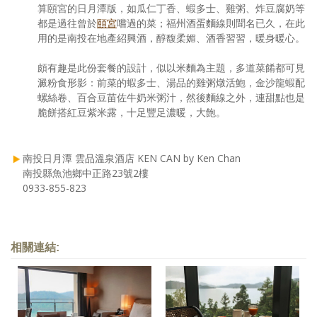
算頤宮的日月潭版，如瓜仁丁香、蝦多士、雞粥、炸豆腐奶等
都是過往曾於
頤宮
嚐過的菜；福州酒蛋麵線則聞名已久，在此
用的是南投在地產紹興酒，醇馥柔媚、酒香習習，暖身暖心。
頗有趣是此份套餐的設計，似以米麵為主題，多道菜餚都可見
澱粉食形影：前菜的蝦多士、湯品的雞粥燉活鮑，金沙龍蝦配
螺絲卷、百合豆苗佐牛奶米粥汁，然後麵線之外，連甜點也是
脆餅搭紅豆紫米露，十足豐足濃暖，大飽。
南投日月潭 雲品溫泉酒店 KEN CAN by Ken Chan
南投縣魚池鄉中正路23號2樓
0933-855-823
相關連結: