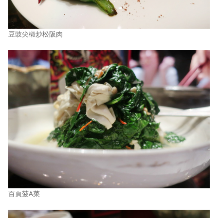
豆豉尖椒炒松阪肉
百頁菠A菜