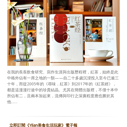
在我的長長飲食研究、寫作生涯與出版歷程裡，紅茶，始終是此
中格外佔有一席之地的一類——自二十多歲沉浸投入至今已逾三
十年，而從2005年的《尋味．紅茶》到2017年的《紅茶經》，
都是這漫漫行途中的珍貴結晶。尤其在簡體出版裡，不僅十本中
所佔有二，且兩本加起來，流傳與印行之深廣程度應也勝於其
他……
立即訂閱《Yilan美食生活玩家》電子報