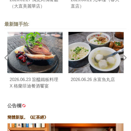
（大直美麗華店）
直店）
最新隨手拍:
2026.06.23 旨醞鐵板料理
2026.06.26 永富魚丸店
X 格蘭菲迪餐酒饗宴
公告欄
簡體新版。《紅茶經》