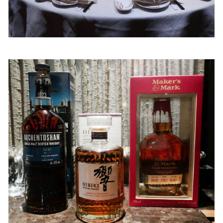
照相簿
影音區
創意出版服務
歷史區
關於Yilan
個人著作
活動實況記錄
媒體報導一覽
合作與代言
訂閱電子報