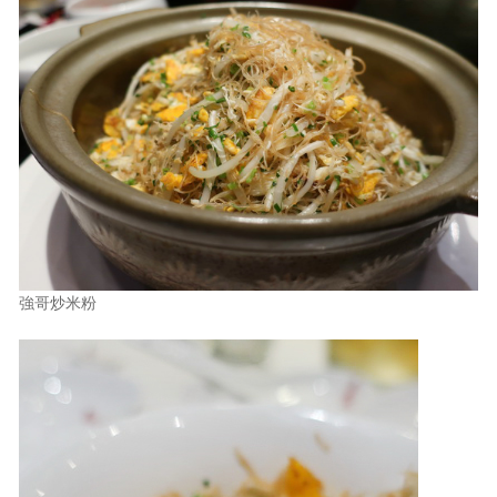
強哥炒米粉