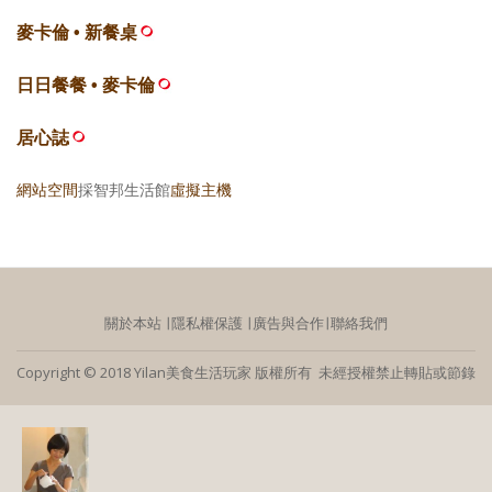
麥卡倫 • 新餐桌
日日餐餐 • 麥卡倫
居心誌
網站空間
採智邦生活館
虛擬主機
關於本站
∣
隱私權保護
∣
廣告與合作
∣
聯絡我們
Copyright © 2018 Yilan美食生活玩家 版權所有 未經授權禁止轉貼或節錄