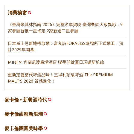
消費櫥窗
《臺灣米其林指南 2026》完整名單揭曉 臺灣餐飲大放異彩，9
家餐廳首獲一星肯定 2家新進二星餐廳
日本威士忌新地標啟動：富良詩FURALISS蒸餾所正式動工，預
計2029年開幕
MINI ✕ 宜蘭凱渡廣場酒店 聯手開啟夏日玩樂新航線
重新定義當代啤酒品味！三得利頂級啤酒 The PREMIUM
MALT’S 2026 質感進化！
麥卡倫 • 新餐酒時代
麥卡倫甜蜜新浪潮
麥卡倫團圓美味學