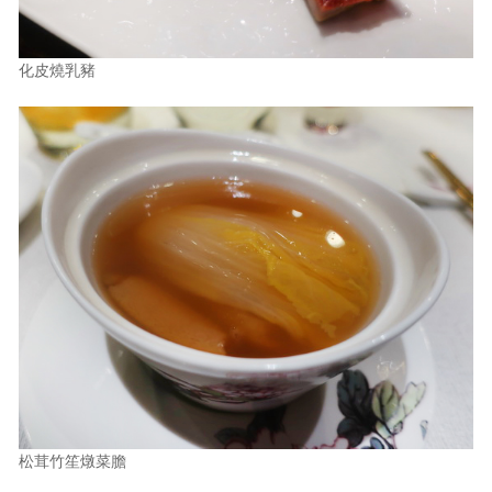
化皮燒乳豬
松茸竹笙燉菜膽