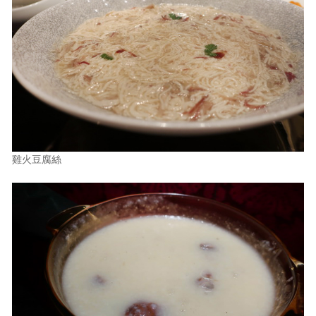
雞火豆腐絲