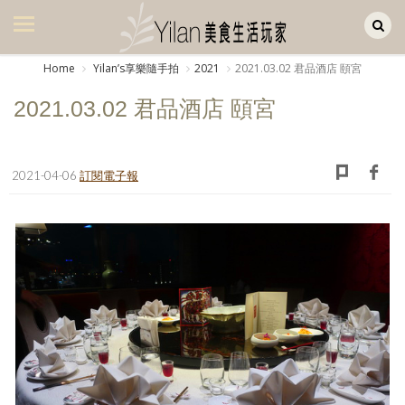
Yilan作品區
美食集
Home
Yilanʼs享樂隨手拍
2021
2021.03.02 君品酒店 頤宮
美飲集
2021.03.02 君品酒店 頤宮
廚房集
旅遊集
2021-04-06
訂閱電子報
旅遊美食集
生活風
書房集
日記簿
餐桌週記
享樂隨手拍