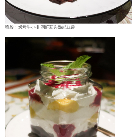
晚餐：炭烤牛小排 朝鮮薊與熱那亞醬