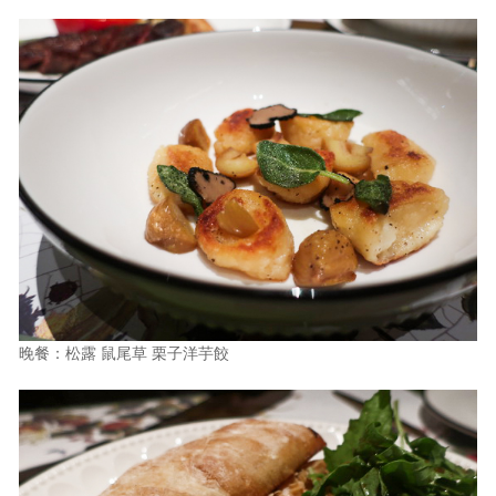
晚餐：松露 鼠尾草 栗子洋芋餃