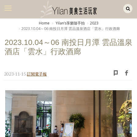
Yilan作品區
美食集
Home
Yilanʼs享樂隨手拍
2023
2023.10.04～06 南投日月潭 雲品溫泉酒店「雲水」行政酒廊
美飲集
2023.10.04～06 南投日月潭 雲品溫泉
廚房集
酒店「雲水」行政酒廊
旅遊集
旅遊美食集
2023-11-15
訂閱電子報
生活風
書房集
日記簿
餐桌週記
享樂隨手拍