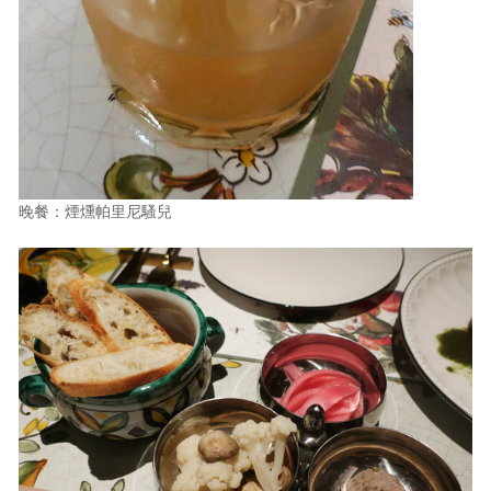
晚餐：煙燻帕里尼騷兒