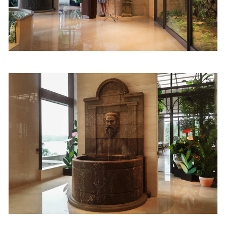
照相簿
影音區
創意出版服務
歷史區
關於Yilan
個人著作
活動實況記錄
媒體報導一覽
合作與代言
訂閱電子報